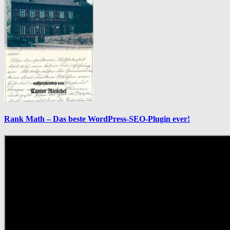
Rank Math – Das beste WordPress-SEO-Plugin ever!