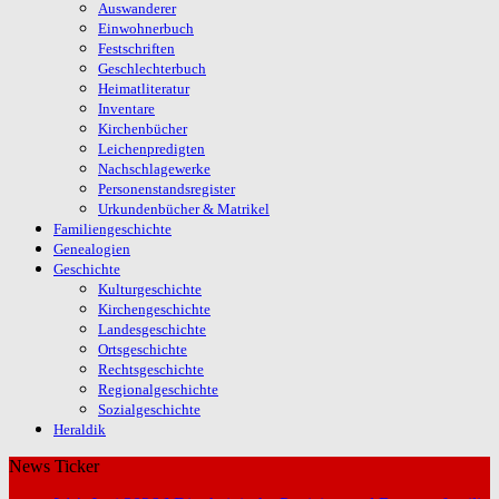
Auswanderer
Einwohnerbuch
Festschriften
Geschlechterbuch
Heimatliteratur
Inventare
Kirchenbücher
Leichenpredigten
Nachschlagewerke
Personenstandsregister
Urkundenbücher & Matrikel
Familiengeschichte
Genealogien
Geschichte
Kulturgeschichte
Kirchengeschichte
Landesgeschichte
Ortsgeschichte
Rechtsgeschichte
Regionalgeschichte
Sozialgeschichte
Heraldik
News Ticker