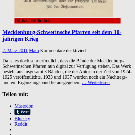
Digitale Bibliothek
Mecklenburg-Schwerinsche Pfarren seit dem 30-
jährigen Krieg
für
2. März 2011
Mara
Kommentare deaktiviert
Mecklenburg-
Da ist es doch sehr erfreulich, dass die Bände der Mecklenburg-
Schwerinsche
Schwerinschen Pfarren nun digital zur Verfügung stehen. Das Werk
Pfarren
besteht aus insgesamt 3 Bänden, die der Autor in der Zeit von 1924-
seit
1925 veröffentlichte. 1933 und 1937 wurden noch ein Nachtrags-
dem
und ein Ergänzungsband herausgegeben.
… Weiterlesen
30-
jährigen
Teilen mit:
Krieg
Mastodon
Bluesky
Reddit