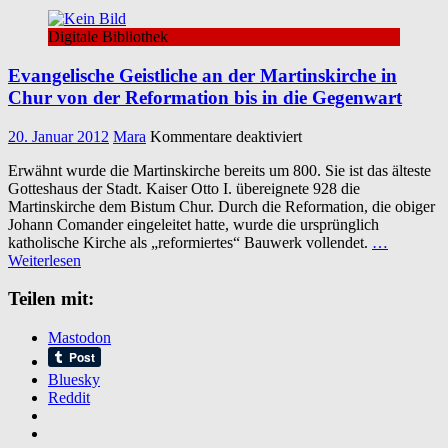
Digitale Bibliothek
Evangelische Geistliche an der Martinskirche in
Chur von der Reformation bis in die Gegenwart
für
20. Januar 2012
Mara
Kommentare deaktiviert
Evangelische
Erwähnt wurde die Martinskirche bereits um 800. Sie ist das älteste
Geistliche
Gotteshaus der Stadt. Kaiser Otto I. übereignete 928 die
an
Martinskirche dem Bistum Chur. Durch die Reformation, die obiger
der
Johann Comander eingeleitet hatte, wurde die ursprünglich
Martinskirche
katholische Kirche als „reformiertes“ Bauwerk vollendet.
…
in
Weiterlesen
Chur
von
Teilen mit:
der
Reformation
bis
Mastodon
in
die
Bluesky
Gegenwart
Reddit