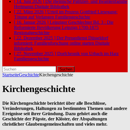
[ 14. Juni 2026 ]
Die rheinische Patrizier- und Beamtenfamilie
Hertmanni
Digitale Bibliothek
[ 22. März 2026 ]
Urteil im Prozess Gottfried Liesegang:
Tötung auf Verlangen
Familiengeschichte
[ 16. Januar 2026 ]
Leipziger Geschlechter Bd. 3 : Die
Reformierte Bevölkerung Leipzigs 1700-1875
Regionalgeschichte
[ 22. Dezember 2025 ]
Der Pressedienst Düsseldorf
informiert: Familienforschung online starten
Digitale
Bibliothek
[ 27. November 2025 ]
Dorfchronik von Urbach im Harz
Familiengeschichte
Suchen
nach:
Startseite
Geschichte
Kirchengeschichte
Kirchengeschichte
Die Kirchengeschichte berichtet über alle Beschlüsse,
Veränderungen, Haltungen zu bestimmten Themen und andere
Ereignisse seit ihrer Gründung. Dazu gehört auch die
Geschichte der Päpste, der Klöster, der Abspaltungen
christlicher Glaubensgemeinschaften und vieles mehr.