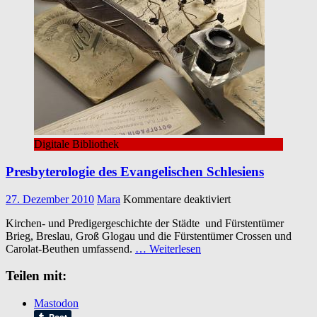
Digitale Bibliothek
Presbyterologie des Evangelischen Schlesiens
für
27. Dezember 2010
Mara
Kommentare deaktiviert
Presbyterologie
Kirchen- und Predigergeschichte der Städte und Fürstentümer
des
Brieg, Breslau, Groß Glogau und die Fürstentümer Crossen und
Evangelischen
Carolat-Beuthen umfassend.
… Weiterlesen
Schlesiens
Teilen mit:
Mastodon