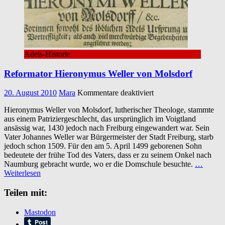
Adels-Historie
Reformator Hieronymus Weller von Molsdorf
für
20. August 2010
Mara
Kommentare deaktiviert
Reformator
Hieronymus Weller von Molsdorf, lutherischer Theologe, stammte
Hieronymus
aus einem Patriziergeschlecht, das ursprünglich im Voigtland
Weller
ansässig war, 1430 jedoch nach Freiburg eingewandert war. Sein
von
Vater Johannes Weller war Bürgermeister der Stadt Freiburg, starb
Molsdorf
jedoch schon 1509. Für den am 5. April 1499 geborenen Sohn
bedeutete der frühe Tod des Vaters, dass er zu seinem Onkel nach
Naumburg gebracht wurde, wo er die Domschule besuchte.
…
Weiterlesen
Teilen mit:
Mastodon