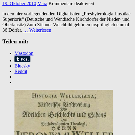
für
19. Oktober 2010
Mara
Kommentare deaktiviert
Deutsche
in den hier vorliegendenden Digitalisaten „Presbyterologia Lusatiae
und
Superioris“ (Deutsche und Wendische Kirchdörfer der Nieder- und
Wendische
Oberlausitz) Zum Zittauer Weichbild gehörten ursprünglich einmal
Kirchdörfer
36 Dörfer.
… Weiterlesen
der
Lausitz
Teilen mit:
(Presbyterologia
Lusatiae
Superioris)
Mastodon
Bluesky
Reddit