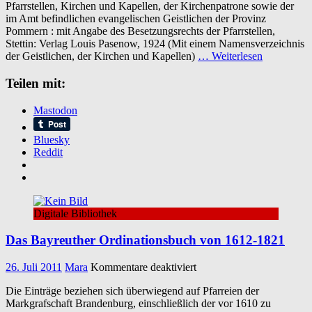
Pfarrstellen, Kirchen und Kapellen, der Kirchenpatrone sowie der
evangelischen
im Amt befindlichen evangelischen Geistlichen der Provinz
Pfarrstellen,
Pommern : mit Angabe des Besetzungsrechts der Pfarrstellen,
Kirchen,
Stettin: Verlag Louis Pasenow, 1924 (Mit einem Namensverzeichnis
Kapellen
der Geistlichen, der Kirchen und Kapellen)
… Weiterlesen
und
Geistlichen
Teilen mit:
in
Pommern
Mastodon
Bluesky
Reddit
Digitale Bibliothek
Das Bayreuther Ordinationsbuch von 1612-1821
für
26. Juli 2011
Mara
Kommentare deaktiviert
Das
Die Einträge beziehen sich überwiegend auf Pfarreien der
Bayreuther
Markgrafschaft Brandenburg, einschließlich der vor 1610 zu
Ordinationsbuch