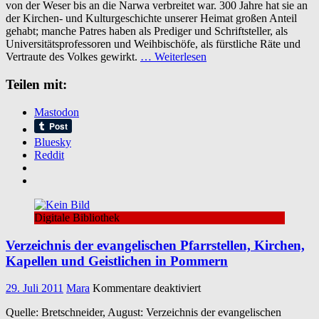
von der Weser bis an die Narwa verbreitet war. 300 Jahre hat sie an
Franziskanerprovinzen
der Kirchen- und Kulturgeschichte unserer Heimat großen Anteil
gehabt; manche Patres haben als Prediger und Schriftsteller, als
Universitätsprofessoren und Weihbischöfe, als fürstliche Räte und
Vertraute des Volkes gewirkt.
… Weiterlesen
Teilen mit:
Mastodon
Bluesky
Reddit
Digitale Bibliothek
Verzeichnis der evangelischen Pfarrstellen, Kirchen,
Kapellen und Geistlichen in Pommern
für
29. Juli 2011
Mara
Kommentare deaktiviert
Verzeichnis
Quelle: Bretschneider, August: Verzeichnis der evangelischen
der