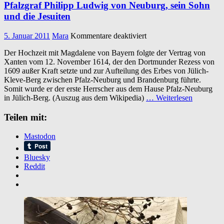
Pfalzgraf Philipp Ludwig von Neuburg, sein Sohn
und die Jesuiten
für
5. Januar 2011
Mara
Kommentare deaktiviert
Pfalzgraf
Der Hochzeit mit Magdalene von Bayern folgte der Vertrag von
Philipp
Xanten vom 12. November 1614, der den Dortmunder Rezess von
Ludwig
1609 außer Kraft setzte und zur Aufteilung des Erbes von Jülich-
von
Kleve-Berg zwischen Pfalz-Neuburg und Brandenburg führte.
Neuburg,
Somit wurde er der erste Herrscher aus dem Hause Pfalz-Neuburg
sein
in Jülich-Berg. (Auszug aus dem Wikipedia)
… Weiterlesen
Sohn
und
Teilen mit:
die
Jesuiten
Mastodon
Bluesky
Reddit