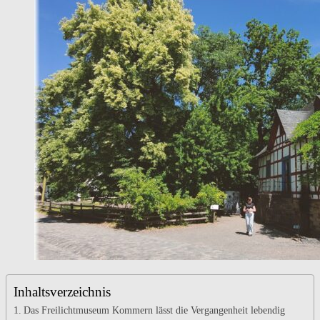
im
LVR-
Freilichtmuseum
Kommern
Inhaltsverzeichnis
Das Freilichtmuseum Kommern lässt die Vergangenheit lebendig