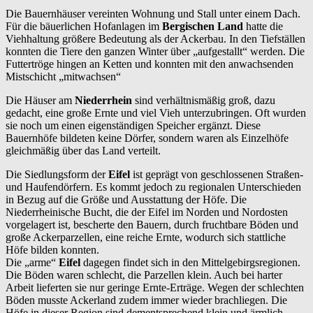
Die Bauernhäuser vereinten Wohnung und Stall unter einem Dach.
Für die bäuerlichen Hofanlagen im
Bergischen Land
hatte die
Viehhaltung größere Bedeutung als der Ackerbau. In den Tiefställen
konnten die Tiere den ganzen Winter über „aufgestallt“ werden. Die
Futtertröge hingen an Ketten und konnten mit den anwachsenden
Mistschicht „mitwachsen“
Die Häuser am
Niederrhein
sind verhältnismäßig groß, dazu
gedacht, eine große Ernte und viel Vieh unterzubringen. Oft wurden
sie noch um einen eigenständigen Speicher ergänzt. Diese
Bauernhöfe bildeten keine Dörfer, sondern waren als Einzelhöfe
gleichmäßig über das Land verteilt.
Die Siedlungsform der
Eifel
ist geprägt von geschlossenen Straßen-
und Haufendörfern. Es kommt jedoch zu regionalen Unterschieden
in Bezug auf die Größe und Ausstattung der Höfe. Die
Niederrheinische Bucht, die der Eifel im Norden und Nordosten
vorgelagert ist, bescherte den Bauern, durch fruchtbare Böden und
große Ackerparzellen, eine reiche Ernte, wodurch sich stattliche
Höfe bilden konnten.
Die „arme“
Eifel
dagegen findet sich in den Mittelgebirgsregionen.
Die Böden waren schlecht, die Parzellen klein. Auch bei harter
Arbeit lieferten sie nur geringe Ernte-Erträge. Wegen der schlechten
Böden musste Ackerland zudem immer wieder brachliegen. Die
Höfe in dieser Region sind dementsprechend klein und ärmlich.