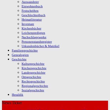
Auswanderer
Einwohnerbuch
Festschriften
Geschlechterbuch
Heimatliteratur
Inventare
Kirchenbücher
Leichenpredigten
Nachschlagewerke
Personenstandsregister
Urkundenbücher & Matrikel
Familiengeschichte
Genealogien
Geschichte
Kulturgeschichte
Kirchengeschichte
Landesgeschichte
Ortsgeschichte
Rechtsgeschichte
Regionalgeschichte
Sozialgeschichte
Heraldik
News Ticker