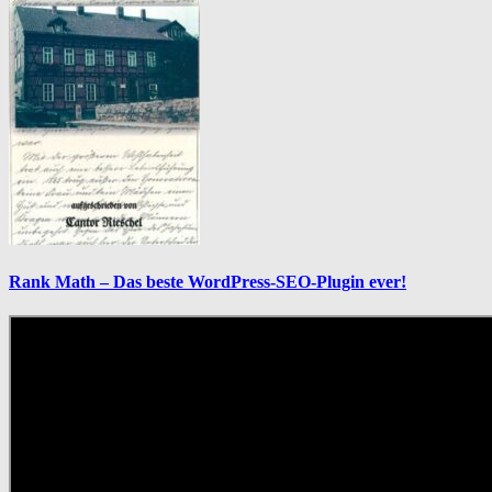
Rank Math – Das beste WordPress-SEO-Plugin ever!