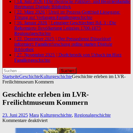
[ 14. Juni 2026 ]
Die rheinische Patrizier- und Beamtenfamilie
Hertmanni
Digitale Bibliothek
[ 22. März 2026 ]
Urteil im Prozess Gottfried Liesegang:
Tötung auf Verlangen
Familiengeschichte
[ 16. Januar 2026 ]
Leipziger Geschlechter Bd. 3 : Die
Reformierte Bevölkerung Leipzigs 1700-1875
Regionalgeschichte
[ 22. Dezember 2025 ]
Der Pressedienst Düsseldorf
informiert: Familienforschung online starten
Digitale
Bibliothek
[ 27. November 2025 ]
Dorfchronik von Urbach im Harz
Familiengeschichte
Suchen
nach:
Startseite
Geschichte
Kulturgeschichte
Geschichte erleben im LVR-
Freilichtmuseum Kommern
Geschichte erleben im LVR-
Freilichtmuseum Kommern
23. Juni 2025
Mara
Kulturgeschichte
,
Regionalgeschichte
für
Kommentare deaktiviert
Geschichte
erleben