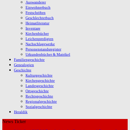
Auswanderer
Einwohnerbuch
Festschriften
Geschlechterbuch
Heimatliteratur
Inventare
Kirchenbücher
Leichenpredigten
Nachschlagewerke
Personenstandsregister
Urkundenbücher & Matrikel
Familiengeschichte
Genealogien
Geschichte
Kulturgeschichte
Kirchengeschichte
Landesgeschichte
Ortsgeschichte
Rechtsgeschichte
Regionalgeschichte
Sozialgeschichte
Heraldik
News Ticker