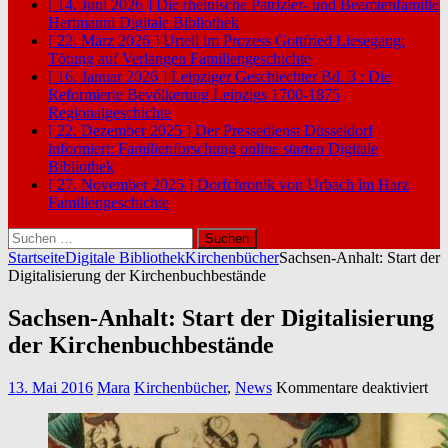
[ 14. Juni 2026 ]
Die rheinische Patrizier- und Beamtenfamilie
Hertmanni
Digitale Bibliothek
[ 22. März 2026 ]
Urteil im Prozess Gottfried Liesegang:
Tötung auf Verlangen
Familiengeschichte
[ 16. Januar 2026 ]
Leipziger Geschlechter Bd. 3 : Die
Reformierte Bevölkerung Leipzigs 1700-1875
Regionalgeschichte
[ 22. Dezember 2025 ]
Der Pressedienst Düsseldorf
informiert: Familienforschung online starten
Digitale
Bibliothek
[ 27. November 2025 ]
Dorfchronik von Urbach im Harz
Familiengeschichte
Suchen
nach:
Startseite
Digitale Bibliothek
Kirchenbücher
Sachsen-Anhalt: Start der
Digitalisierung der Kirchenbuchbestände
Sachsen-Anhalt: Start der Digitalisierung
der Kirchenbuchbestände
für
13. Mai 2016
Mara
Kirchenbücher
,
News
Kommentare deaktiviert
Sa
Anh
Sta