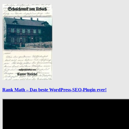
Rank Math – Das beste WordPress-SEO-Plugin ever!