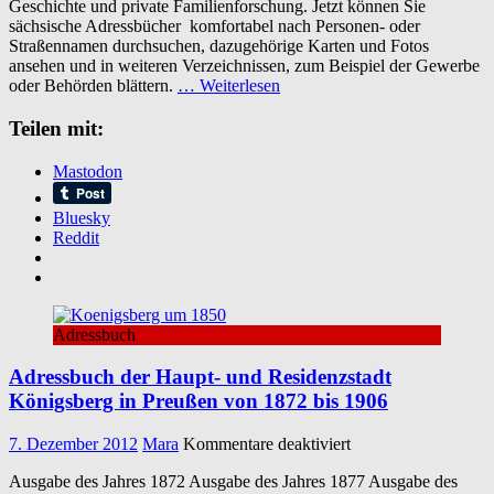
Geschichte und private Familienforschung. Jetzt können Sie
aus
sächsische Adressbücher komfortabel nach Personen- oder
Sachsen
Straßennamen durchsuchen, dazugehörige Karten und Fotos
ansehen und in weiteren Verzeichnissen, zum Beispiel der Gewerbe
oder Behörden blättern.
… Weiterlesen
Teilen mit:
Mastodon
Bluesky
Reddit
Adressbuch
Adressbuch der Haupt- und Residenzstadt
Königsberg in Preußen von 1872 bis 1906
für
7. Dezember 2012
Mara
Kommentare deaktiviert
Adressbuch
Ausgabe des Jahres 1872 Ausgabe des Jahres 1877 Ausgabe des
der