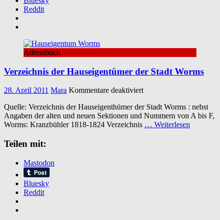
Bluesky
Reddit
Adressbuch
Verzeichnis der Hauseigentümer der Stadt Worms
für
28. April 2011
Mara
Kommentare deaktiviert
Verzeichnis
Quelle: Verzeichnis der Hauseigenthümer der Stadt Worms : nebst
der
Angaben der alten und neuen Sektionen und Nummern von A bis F,
Hauseigentümer
Worms: Kranzbühler 1818-1824 Verzeichnis
… Weiterlesen
der
Stadt
Teilen mit:
Worms
Mastodon
Bluesky
Reddit