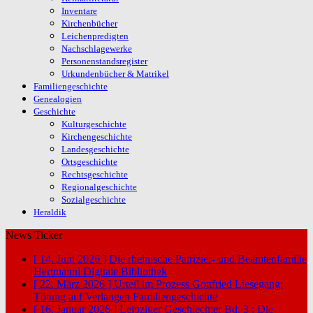
Inventare
Kirchenbücher
Leichenpredigten
Nachschlagewerke
Personenstandsregister
Urkundenbücher & Matrikel
Familiengeschichte
Genealogien
Geschichte
Kulturgeschichte
Kirchengeschichte
Landesgeschichte
Ortsgeschichte
Rechtsgeschichte
Regionalgeschichte
Sozialgeschichte
Heraldik
News Ticker
[ 14. Juni 2026 ]
Die rheinische Patrizier- und Beamtenfamilie
Hertmanni
Digitale Bibliothek
[ 22. März 2026 ]
Urteil im Prozess Gottfried Liesegang:
Tötung auf Verlangen
Familiengeschichte
[ 16. Januar 2026 ]
Leipziger Geschlechter Bd. 3 : Die