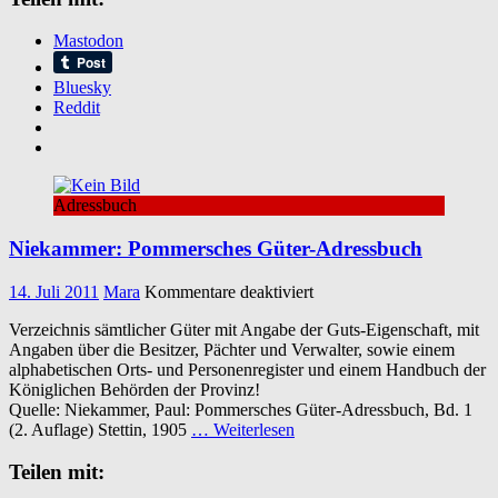
Düsseldorf
Mastodon
Bluesky
Reddit
Adressbuch
Niekammer: Pommersches Güter-Adressbuch
für
14. Juli 2011
Mara
Kommentare deaktiviert
Niekammer:
Verzeichnis sämtlicher Güter mit Angabe der Guts-Eigenschaft, mit
Pommersches
Angaben über die Besitzer, Pächter und Verwalter, sowie einem
Güter-
alphabetischen Orts- und Personenregister und einem Handbuch der
Adressbuch
Königlichen Behörden der Provinz!
Quelle: Niekammer, Paul: Pommersches Güter-Adressbuch, Bd. 1
(2. Auflage) Stettin, 1905
… Weiterlesen
Teilen mit: