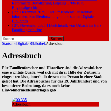
Reformierte Bevölkerung Leipzigs 1700-1875
Regionalgeschichte
[ 22. Dezember 2025 ]
Der Pressedienst Düsseldorf
informiert: Familienforschung online starten
Digitale
Bibliothek
[ 27. November 2025 ]
Dorfchronik von Urbach im Harz
Familiengeschichte
Suchen
nach:
Startseite
Digitale Bibliothek
Adressbuch
Adressbuch
Für Familienforscher und Historiker sind die Adressbücher
eine wichtige Quelle, weil sich mit ihrer Hilfe der Zeitraum
eingrenzen lässt, innerhalb dessen eine Person in einer Stadt
gelebt hat. Die Adressbücher für das 19. Jahrhundert sind von
besonderer Bedeutung, da es noch keine
Einwohnermeldeunterlagen gab
Adressbuch