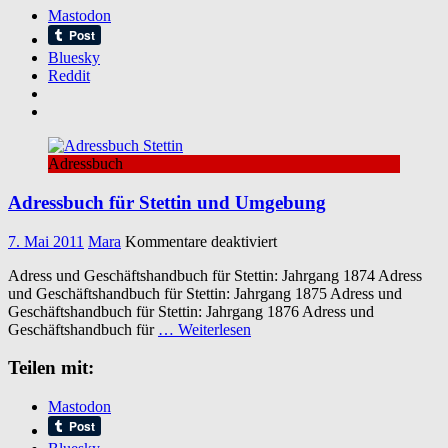
Mastodon
Bluesky
Reddit
Adressbuch
Adressbuch für Stettin und Umgebung
für
7. Mai 2011
Mara
Kommentare deaktiviert
Adressbuch
Adress und Geschäftshandbuch für Stettin: Jahrgang 1874 Adress
für
und Geschäftshandbuch für Stettin: Jahrgang 1875 Adress und
Stettin
Geschäftshandbuch für Stettin: Jahrgang 1876 Adress und
und
Geschäftshandbuch für
… Weiterlesen
Umgebung
Teilen mit:
Mastodon