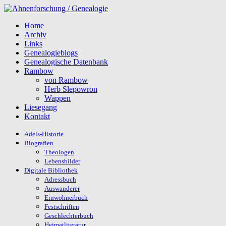
Home
Archiv
Links
Genealogieblogs
Genealogische Datenbank
Rambow
von Rambow
Herb Slepowron
Wappen
Liesegang
Kontakt
Adels-Historie
Biografien
Theologen
Lebensbilder
Digitale Bibliothek
Adressbuch
Auswanderer
Einwohnerbuch
Festschriften
Geschlechterbuch
Heimatliteratur