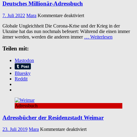
Deutsches Millionär-Adressbuch
für
7. Juli 2022
Mara
Kommentare deaktiviert
Deutsches
Globale Ungleichheit Die Corona-Krise und der Krieg in der
Millionär-
Ukraine hat das nun nochmals befeuert: Während die einen immer
Adressbuch
ärmer werden, werden die anderen immer
… Weiterlesen
Teilen mit:
Mastodon
Bluesky
Reddit
Adressbuch
Adressbücher der Residenzstadt Weimar
für
23. Juli 2019
Mara
Kommentare deaktiviert
Adressbücher