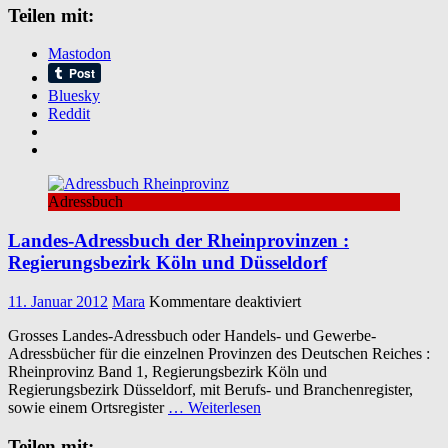
Teilen mit:
aus
dem
Zeitraum
Mastodon
1819
bis
Bluesky
1892
Reddit
Adressbuch
Landes-Adressbuch der Rheinprovinzen :
Regierungsbezirk Köln und Düsseldorf
für
11. Januar 2012
Mara
Kommentare deaktiviert
Landes-
Grosses Landes-Adressbuch oder Handels- und Gewerbe-
Adressbuch
Adressbücher für die einzelnen Provinzen des Deutschen Reiches :
der
Rheinprovinz Band 1, Regierungsbezirk Köln und
Rheinprovinzen
Regierungsbezirk Düsseldorf, mit Berufs- und Branchenregister,
:
sowie einem Ortsregister
… Weiterlesen
Regierungsbezirk
Köln
Teilen mit:
und