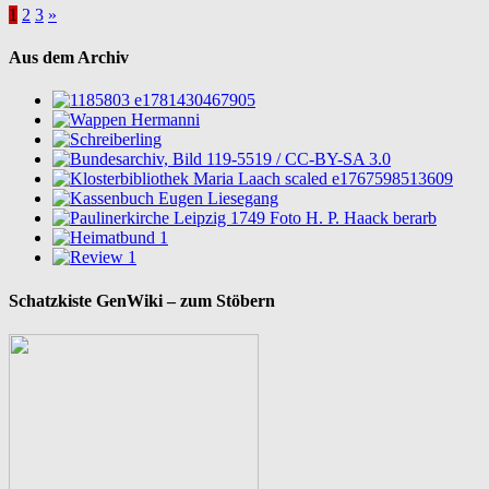
Seitennummerierung
1
2
3
»
der
Aus dem Archiv
Beiträge
Schatzkiste GenWiki – zum Stöbern