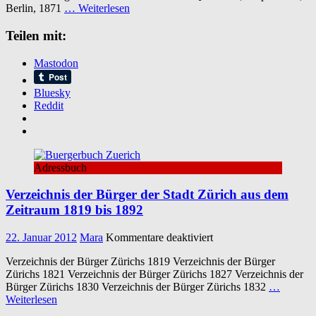
Berlin, 1871
… Weiterlesen
und
Gutsbesitzer
Teilen mit:
in
Norddeutschland
:
Mastodon
mit
Angabe
Bluesky
ihrer
Reddit
Besitzungen
Adressbuch
Verzeichnis der Bürger der Stadt Zürich aus dem
Zeitraum 1819 bis 1892
für
22. Januar 2012
Mara
Kommentare deaktiviert
Verzeichnis
Verzeichnis der Bürger Zürichs 1819 Verzeichnis der Bürger
der
Zürichs 1821 Verzeichnis der Bürger Zürichs 1827 Verzeichnis der
Bürger
Bürger Zürichs 1830 Verzeichnis der Bürger Zürichs 1832
…
der
Weiterlesen
Stadt
Zürich