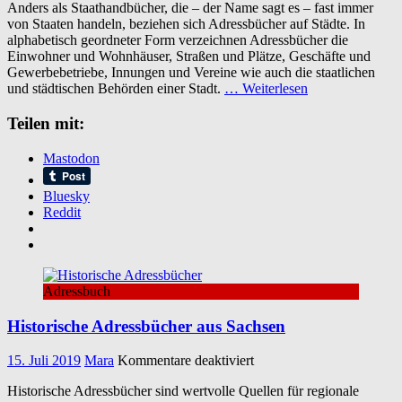
Anders als Staathandbücher, die – der Name sagt es – fast immer
der
von Staaten handeln, beziehen sich Adressbücher auf Städte. In
Residenzstadt
alphabetisch geordneter Form verzeichnen Adressbücher die
Weimar
Einwohner und Wohnhäuser, Straßen und Plätze, Geschäfte und
Gewerbebetriebe, Innungen und Vereine wie auch die staatlichen
und städtischen Behörden einer Stadt.
… Weiterlesen
Teilen mit:
Mastodon
Bluesky
Reddit
Adressbuch
Historische Adressbücher aus Sachsen
für
15. Juli 2019
Mara
Kommentare deaktiviert
Historische
Historische Adressbücher sind wertvolle Quellen für regionale
Adressbücher