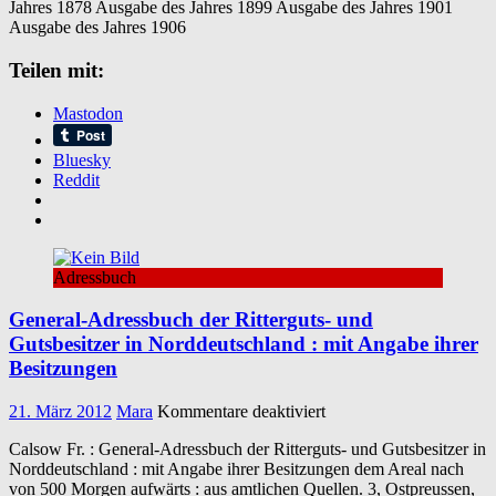
Jahres 1878 Ausgabe des Jahres 1899 Ausgabe des Jahres 1901
Haupt-
Ausgabe des Jahres 1906
und
Residenzstadt
Teilen mit:
Königsberg
in
Preußen
Mastodon
von
1872
Bluesky
bis
Reddit
1906
Adressbuch
General-Adressbuch der Ritterguts- und
Gutsbesitzer in Norddeutschland : mit Angabe ihrer
Besitzungen
für
21. März 2012
Mara
Kommentare deaktiviert
General-
Calsow Fr. : General-Adressbuch der Ritterguts- und Gutsbesitzer in
Adressbuch
Norddeutschland : mit Angabe ihrer Besitzungen dem Areal nach
der
von 500 Morgen aufwärts : aus amtlichen Quellen. 3, Ostpreussen,
Ritterguts-