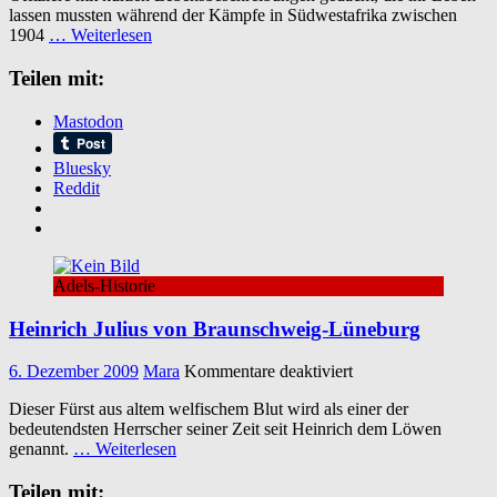
lassen mussten während der Kämpfe in Südwestafrika zwischen
in
1904
… Weiterlesen
Deutsch-
Südwestafrika
Teilen mit:
1904-
1907
Mastodon
Bluesky
Reddit
Adels-Historie
Heinrich Julius von Braunschweig-Lüneburg
für
6. Dezember 2009
Mara
Kommentare deaktiviert
Heinrich
Dieser Fürst aus altem welfischem Blut wird als einer der
Julius
bedeutendsten Herrscher seiner Zeit seit Heinrich dem Löwen
von
genannt.
… Weiterlesen
Braunschweig-
Lüneburg
Teilen mit: