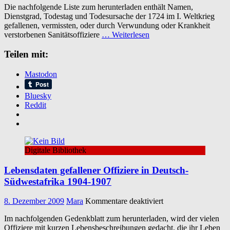
Die nachfolgende Liste zum herunterladen enthält Namen,
gefallener
Dienstgrad, Todestag und Todesursache der 1724 im I. Weltkrieg
des
gefallenen, vermissten, oder durch Verwundung oder Krankheit
Deutschen
verstorbenen Sanitätsoffiziere
… Weiterlesen
Heeres
im
Teilen mit:
1.
Weltkrieg
Mastodon
Bluesky
Reddit
Digitale Bibliothek
Lebensdaten gefallener Offiziere in Deutsch-
Südwestafrika 1904-1907
für
8. Dezember 2009
Mara
Kommentare deaktiviert
Lebensdaten
Im nachfolgenden Gedenkblatt zum herunterladen, wird der vielen
gefallener
Offiziere mit kurzen Lebensbeschreibungen gedacht, die ihr Leben
Offiziere