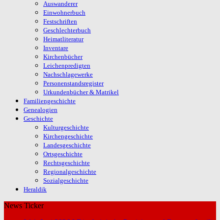
Auswanderer
Einwohnerbuch
Festschriften
Geschlechterbuch
Heimatliteratur
Inventare
Kirchenbücher
Leichenpredigten
Nachschlagewerke
Personenstandsregister
Urkundenbücher & Matrikel
Familiengeschichte
Genealogien
Geschichte
Kulturgeschichte
Kirchengeschichte
Landesgeschichte
Ortsgeschichte
Rechtsgeschichte
Regionalgeschichte
Sozialgeschichte
Heraldik
News Ticker