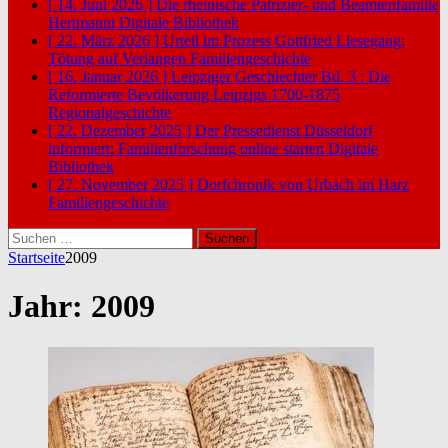
[ 14. Juni 2026 ]
Die rheinische Patrizier- und Beamtenfamilie
Hertmanni
Digitale Bibliothek
[ 22. März 2026 ]
Urteil im Prozess Gottfried Liesegang:
Tötung auf Verlangen
Familiengeschichte
[ 16. Januar 2026 ]
Leipziger Geschlechter Bd. 3 : Die
Reformierte Bevölkerung Leipzigs 1700-1875
Regionalgeschichte
[ 22. Dezember 2025 ]
Der Pressedienst Düsseldorf
informiert: Familienforschung online starten
Digitale
Bibliothek
[ 27. November 2025 ]
Dorfchronik von Urbach im Harz
Familiengeschichte
Suchen
nach:
Startseite
2009
Jahr:
2009