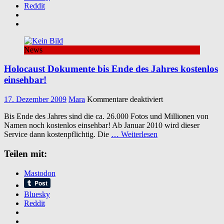
Reddit
News
Holocaust Dokumente bis Ende des Jahres kostenlos
einsehbar!
für
17. Dezember 2009
Mara
Kommentare deaktiviert
Holocaust
Bis Ende des Jahres sind die ca. 26.000 Fotos und Millionen von
Dokumente
Namen noch kostenlos einsehbar! Ab Januar 2010 wird dieser
bis
Service dann kostenpflichtig. Die
… Weiterlesen
Ende
des
Teilen mit:
Jahres
kostenlos
einsehbar!
Mastodon
Bluesky
Reddit