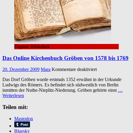
Digitale Bibliothek
Das Online Kirchenbuch Gröben von 1578 bis 1769
für
20. Dezember 2009
Mara
Kommentare deaktiviert
Das
Das Dorf Gröben wurde erstmals 1352 erwähnt in der Urkunde
Online
Ludwigs des Römers. Es befindet sich südwestlich von Berlin
Kirchenbuch
inmitten der Nuthe-Nieplitz-Niederung. Gröben gehörte einst
…
Gröben
Weiterlesen
von
1578
Teilen mit:
bis
1769
Mastodon
Bluesky