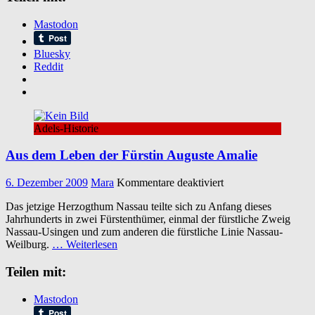
Mastodon
Bluesky
Reddit
Adels-Historie
Aus dem Leben der Fürstin Auguste Amalie
für
6. Dezember 2009
Mara
Kommentare deaktiviert
Aus
Das jetzige Herzogthum Nassau teilte sich zu Anfang dieses
dem
Jahrhunderts in zwei Fürstenthümer, einmal der fürstliche Zweig
Leben
Nassau-Usingen und zum anderen die fürstliche Linie Nassau-
der
Weilburg.
… Weiterlesen
Fürstin
Auguste
Teilen mit:
Amalie
Mastodon