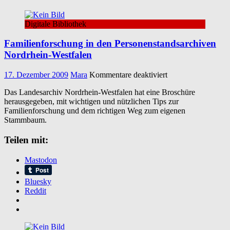
Digitale Bibliothek
Familienforschung in den Personenstandsarchiven
Nordrhein-Westfalen
für
17. Dezember 2009
Mara
Kommentare deaktiviert
Familienforschung
Das Landesarchiv Nordrhein-Westfalen hat eine Broschüre
in
herausgegeben, mit wichtigen und nützlichen Tips zur
den
Familienforschung und dem richtigen Weg zum eigenen
Personenstandsarc
Stammbaum.
Nordrhein-
Westfalen
Teilen mit:
Mastodon
Bluesky
Reddit