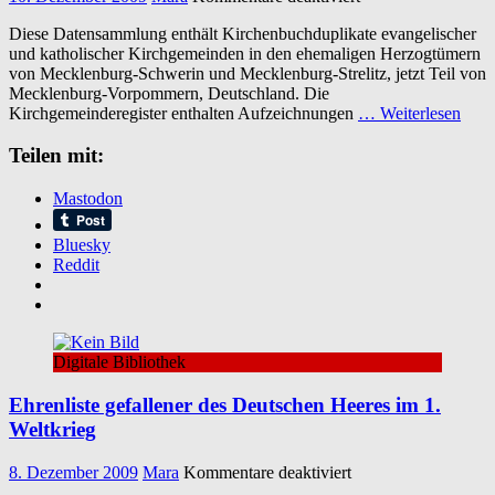
Mecklenburg
Diese Datensammlung enthält Kirchenbuchduplikate evangelischer
Kirchenbuchduplik
und katholischer Kirchgemeinden in den ehemaligen Herzogtümern
1876-
von Mecklenburg-Schwerin und Mecklenburg-Strelitz, jetzt Teil von
1918
Mecklenburg-Vorpommern, Deutschland. Die
Kirchgemeinderegister enthalten Aufzeichnungen
… Weiterlesen
Teilen mit:
Mastodon
Bluesky
Reddit
Digitale Bibliothek
Ehrenliste gefallener des Deutschen Heeres im 1.
Weltkrieg
für
8. Dezember 2009
Mara
Kommentare deaktiviert
Ehrenliste