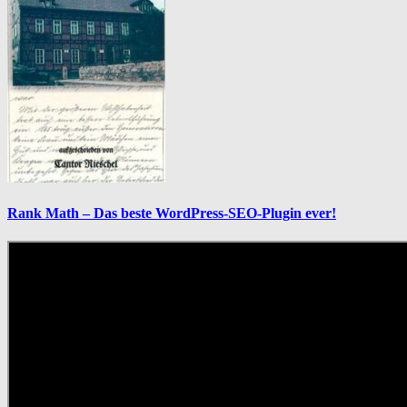
Rank Math – Das beste WordPress-SEO-Plugin ever!