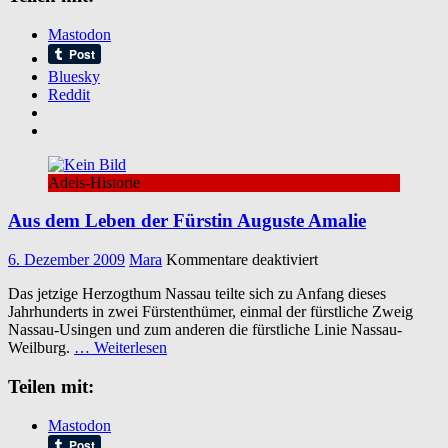
Mastodon
Bluesky
Reddit
Adels-Historie
Aus dem Leben der Fürstin Auguste Amalie
für
6. Dezember 2009
Mara
Kommentare deaktiviert
Aus
Das jetzige Herzogthum Nassau teilte sich zu Anfang dieses
dem
Jahrhunderts in zwei Fürstenthümer, einmal der fürstliche Zweig
Leben
Nassau-Usingen und zum anderen die fürstliche Linie Nassau-
der
Weilburg.
… Weiterlesen
Fürstin
Auguste
Teilen mit:
Amalie
Mastodon