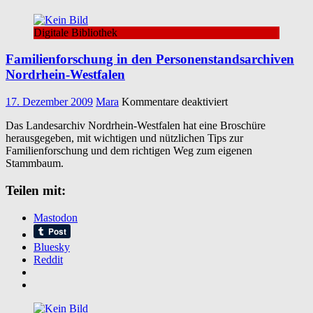
Digitale Bibliothek
Familienforschung in den Personenstandsarchiven
Nordrhein-Westfalen
für
17. Dezember 2009
Mara
Kommentare deaktiviert
Familienforschung
Das Landesarchiv Nordrhein-Westfalen hat eine Broschüre
in
herausgegeben, mit wichtigen und nützlichen Tips zur
den
Familienforschung und dem richtigen Weg zum eigenen
Personenstandsarc
Stammbaum.
Nordrhein-
Westfalen
Teilen mit:
Mastodon
Bluesky
Reddit