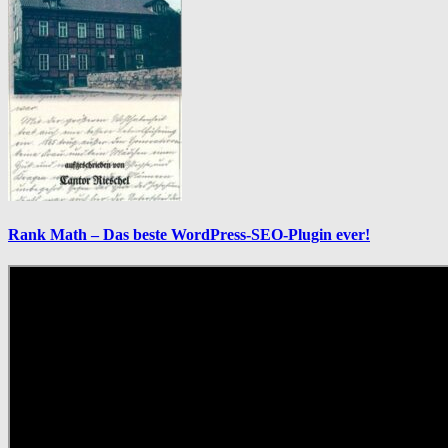
Rank Math – Das beste WordPress-SEO-Plugin ever!