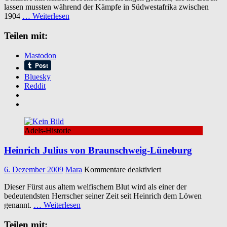
lassen mussten während der Kämpfe in Südwestafrika zwischen
in
1904
… Weiterlesen
Deutsch-
Südwestafrika
Teilen mit:
1904-
1907
Mastodon
Bluesky
Reddit
Adels-Historie
Heinrich Julius von Braunschweig-Lüneburg
für
6. Dezember 2009
Mara
Kommentare deaktiviert
Heinrich
Dieser Fürst aus altem welfischem Blut wird als einer der
Julius
bedeutendsten Herrscher seiner Zeit seit Heinrich dem Löwen
von
genannt.
… Weiterlesen
Braunschweig-
Lüneburg
Teilen mit: