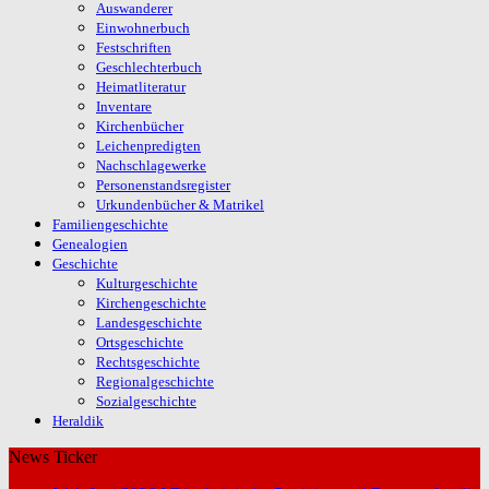
Auswanderer
Einwohnerbuch
Festschriften
Geschlechterbuch
Heimatliteratur
Inventare
Kirchenbücher
Leichenpredigten
Nachschlagewerke
Personenstandsregister
Urkundenbücher & Matrikel
Familiengeschichte
Genealogien
Geschichte
Kulturgeschichte
Kirchengeschichte
Landesgeschichte
Ortsgeschichte
Rechtsgeschichte
Regionalgeschichte
Sozialgeschichte
Heraldik
News Ticker