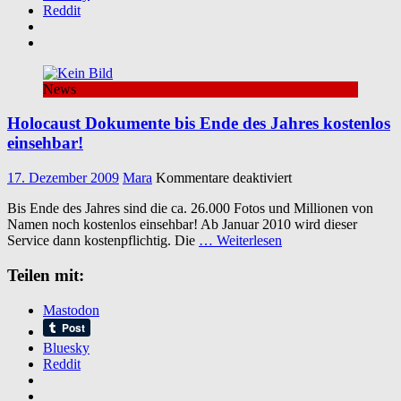
Reddit
News
Holocaust Dokumente bis Ende des Jahres kostenlos
einsehbar!
für
17. Dezember 2009
Mara
Kommentare deaktiviert
Holocaust
Bis Ende des Jahres sind die ca. 26.000 Fotos und Millionen von
Dokumente
Namen noch kostenlos einsehbar! Ab Januar 2010 wird dieser
bis
Service dann kostenpflichtig. Die
… Weiterlesen
Ende
des
Teilen mit:
Jahres
kostenlos
einsehbar!
Mastodon
Bluesky
Reddit