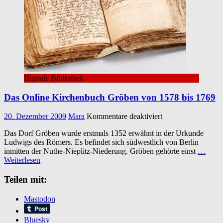
Digitale Bibliothek
Das Online Kirchenbuch Gröben von 1578 bis 1769
für
20. Dezember 2009
Mara
Kommentare deaktiviert
Das
Das Dorf Gröben wurde erstmals 1352 erwähnt in der Urkunde
Online
Ludwigs des Römers. Es befindet sich südwestlich von Berlin
Kirchenbuch
inmitten der Nuthe-Nieplitz-Niederung. Gröben gehörte einst
…
Gröben
Weiterlesen
von
1578
Teilen mit:
bis
1769
Mastodon
Bluesky