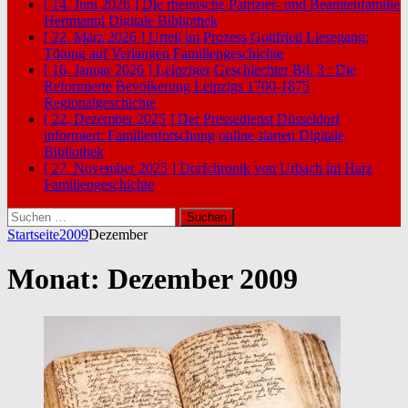
[ 14. Juni 2026 ]
Die rheinische Patrizier- und Beamtenfamilie
Hertmanni
Digitale Bibliothek
[ 22. März 2026 ]
Urteil im Prozess Gottfried Liesegang:
Tötung auf Verlangen
Familiengeschichte
[ 16. Januar 2026 ]
Leipziger Geschlechter Bd. 3 : Die
Reformierte Bevölkerung Leipzigs 1700-1875
Regionalgeschichte
[ 22. Dezember 2025 ]
Der Pressedienst Düsseldorf
informiert: Familienforschung online starten
Digitale
Bibliothek
[ 27. November 2025 ]
Dorfchronik von Urbach im Harz
Familiengeschichte
Suchen
nach:
Startseite
2009
Dezember
Monat:
Dezember 2009