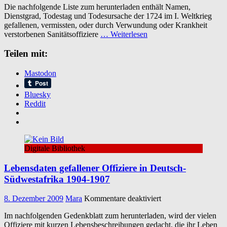
Die nachfolgende Liste zum herunterladen enthält Namen,
gefallener
Dienstgrad, Todestag und Todesursache der 1724 im I. Weltkrieg
des
gefallenen, vermissten, oder durch Verwundung oder Krankheit
Deutschen
verstorbenen Sanitätsoffiziere
… Weiterlesen
Heeres
im
Teilen mit:
1.
Weltkrieg
Mastodon
Bluesky
Reddit
Digitale Bibliothek
Lebensdaten gefallener Offiziere in Deutsch-
Südwestafrika 1904-1907
für
8. Dezember 2009
Mara
Kommentare deaktiviert
Lebensdaten
Im nachfolgenden Gedenkblatt zum herunterladen, wird der vielen
gefallener
Offiziere mit kurzen Lebensbeschreibungen gedacht, die ihr Leben
Offiziere