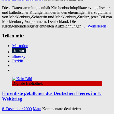
Mecklenburg
Diese Datensammlung enthält Kirchenbuchduplikate evangelischer
Kirchenbuchduplik
und katholischer Kirchgemeinden in den ehemaligen Herzogtümern
1876-
von Mecklenburg-Schwerin und Mecklenburg-Strelitz, jetzt Teil von
1918
Mecklenburg-Vorpommern, Deutschland. Die
Kirchgemeinderegister enthalten Aufzeichnungen
… Weiterlesen
Teilen mit:
Mastodon
Bluesky
Reddit
Digitale Bibliothek
Ehrenliste gefallener des Deutschen Heeres im 1.
Weltkrieg
für
8. Dezember 2009
Mara
Kommentare deaktiviert
Ehrenliste