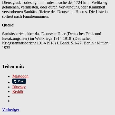
Dienstgrad, Todestag und Todesursache der 1724 im I. Weltkrieg
des
gefallenen, vermissten, oder durch Verwundung oder Krankheit
Deutschen
verstorbenen Sanitätsoffiziere des Deutschen Heeres. Die Liste ist
Heeres
sortiert nach Familiennamen.
im
1.
Quelle:
Weltkrieg
Sanitätsbericht über das Deutsche Heer (Deutsches Feld- und
Besatzungsheer) im Weltkriege 1914-1918 (Deutscher
Kriegssanitätsbericht 1914-1918) I. Band. S.1-27, Berlin : Mittler ,
1935
Teilen mit:
Mastodon
Bluesky
Reddit
Vorheriger