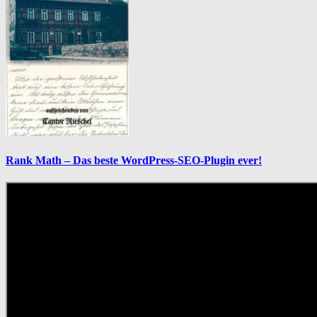
Rank Math – Das beste WordPress-SEO-Plugin ever!