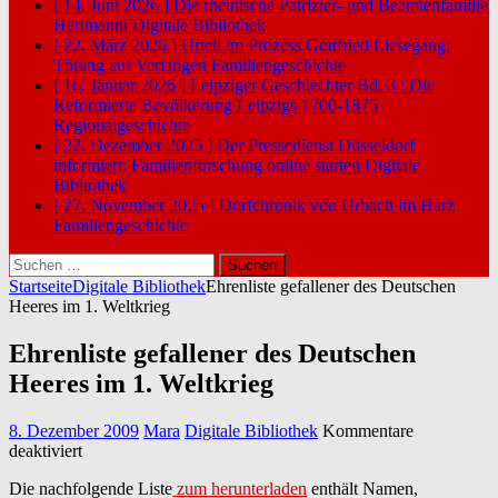
[ 14. Juni 2026 ]
Die rheinische Patrizier- und Beamtenfamilie
Hertmanni
Digitale Bibliothek
[ 22. März 2026 ]
Urteil im Prozess Gottfried Liesegang:
Tötung auf Verlangen
Familiengeschichte
[ 16. Januar 2026 ]
Leipziger Geschlechter Bd. 3 : Die
Reformierte Bevölkerung Leipzigs 1700-1875
Regionalgeschichte
[ 22. Dezember 2025 ]
Der Pressedienst Düsseldorf
informiert: Familienforschung online starten
Digitale
Bibliothek
[ 27. November 2025 ]
Dorfchronik von Urbach im Harz
Familiengeschichte
Suchen
nach:
Startseite
Digitale Bibliothek
Ehrenliste gefallener des Deutschen
Heeres im 1. Weltkrieg
Ehrenliste gefallener des Deutschen
Heeres im 1. Weltkrieg
8. Dezember 2009
Mara
Digitale Bibliothek
Kommentare
für
deaktiviert
Ehrenliste
Die nachfolgende Liste
zum herunterladen
enthält Namen,
gefallener