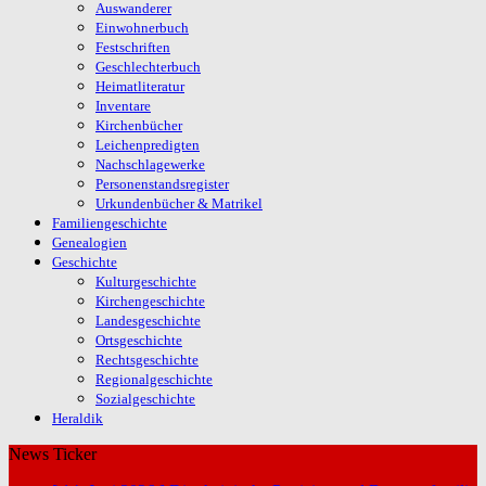
Auswanderer
Einwohnerbuch
Festschriften
Geschlechterbuch
Heimatliteratur
Inventare
Kirchenbücher
Leichenpredigten
Nachschlagewerke
Personenstandsregister
Urkundenbücher & Matrikel
Familiengeschichte
Genealogien
Geschichte
Kulturgeschichte
Kirchengeschichte
Landesgeschichte
Ortsgeschichte
Rechtsgeschichte
Regionalgeschichte
Sozialgeschichte
Heraldik
News Ticker