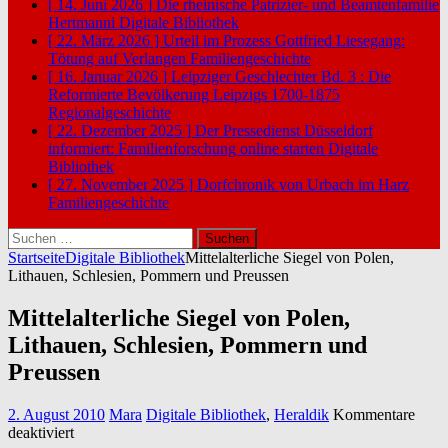
[ 14. Juni 2026 ]
Die rheinische Patrizier- und Beamtenfamilie
Hertmanni
Digitale Bibliothek
[ 22. März 2026 ]
Urteil im Prozess Gottfried Liesegang:
Tötung auf Verlangen
Familiengeschichte
[ 16. Januar 2026 ]
Leipziger Geschlechter Bd. 3 : Die
Reformierte Bevölkerung Leipzigs 1700-1875
Regionalgeschichte
[ 22. Dezember 2025 ]
Der Pressedienst Düsseldorf
informiert: Familienforschung online starten
Digitale
Bibliothek
[ 27. November 2025 ]
Dorfchronik von Urbach im Harz
Familiengeschichte
Suchen
nach:
Startseite
Digitale Bibliothek
Mittelalterliche Siegel von Polen,
Lithauen, Schlesien, Pommern und Preussen
Mittelalterliche Siegel von Polen,
Lithauen, Schlesien, Pommern und
Preussen
2. August 2010
Mara
Digitale Bibliothek
,
Heraldik
Kommentare
für
deaktiviert