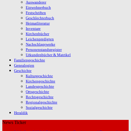
Auswanderer
Einwohnerbuch
Festschriften
Geschlechterbuch
Heimatliteratur
Inventare
Kirchenbücher
Leichenpredigten
Nachschlagewerke
Personenstandsregister
Urkundenbücher & Matrikel
Familiengeschichte
Genealogien
Geschichte
Kulturgeschichte
Kirchengeschichte
Landesgeschichte
Ortsgeschichte
Rechtsgeschichte
Regionalgeschichte
Sozialgeschichte
Heraldik
News Ticker