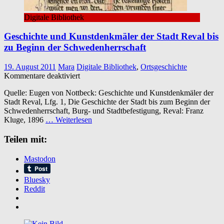
Digitale Bibliothek
Geschichte und Kunstdenkmäler der Stadt Reval bis
zu Beginn der Schwedenherrschaft
19. August 2011
Mara
Digitale Bibliothek
,
Ortsgeschichte
für
Kommentare deaktiviert
Geschichte
Quelle: Eugen von Nottbeck: Geschichte und Kunstdenkmäler der
und
Stadt Reval, Lfg. 1, Die Geschichte der Stadt bis zum Beginn der
Kunstdenkmäler
Schwedenherrschaft, Burg- und Stadtbefestigung, Reval: Franz
der
Kluge, 1896
… Weiterlesen
Stadt
Reval
Teilen mit:
bis
zu
Beginn
Mastodon
der
Schwedenherrschaft
Bluesky
Reddit