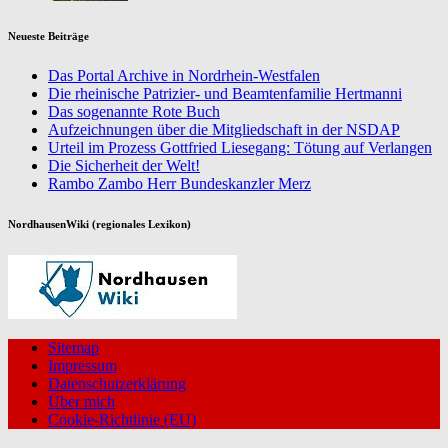
Neueste Beiträge
Das Portal Archive in Nordrhein-Westfalen
Die rheinische Patrizier- und Beamtenfamilie Hertmanni
Das sogenannte Rote Buch
Aufzeichnungen über die Mitgliedschaft in der NSDAP
Urteil im Prozess Gottfried Liesegang: Tötung auf Verlangen
Die Sicherheit der Welt!
Rambo Zambo Herr Bundeskanzler Merz
NordhausenWiki (regionales Lexikon)
Sitemap
Impressum
Datenschutzerklärung
Über mich
Cookie-Richtlinie (EU)