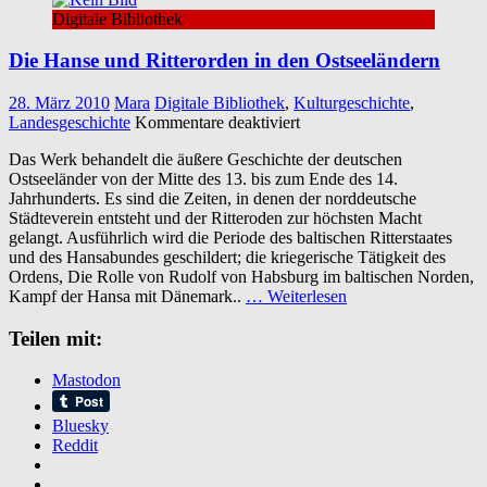
Digitale Bibliothek
Die Hanse und Ritterorden in den Ostseeländern
28. März 2010
Mara
Digitale Bibliothek
,
Kulturgeschichte
,
für
Landesgeschichte
Kommentare deaktiviert
Die
Das Werk behandelt die äußere Geschichte der deutschen
Hanse
Ostseeländer von der Mitte des 13. bis zum Ende des 14.
und
Jahrhunderts. Es sind die Zeiten, in denen der norddeutsche
Ritterorden
Städteverein entsteht und der Ritteroden zur höchsten Macht
in
gelangt. Ausführlich wird die Periode des baltischen Ritterstaates
den
und des Hansabundes geschildert; die kriegerische Tätigkeit des
Ostseeländern
Ordens, Die Rolle von Rudolf von Habsburg im baltischen Norden,
Kampf der Hansa mit Dänemark..
… Weiterlesen
Teilen mit:
Mastodon
Bluesky
Reddit