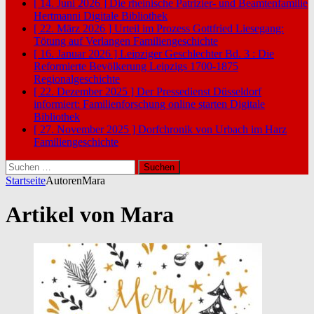
[ 14. Juni 2026 ]
Die rheinische Patrizier- und Beamtenfamilie
Hertmanni
Digitale Bibliothek
[ 22. März 2026 ]
Urteil im Prozess Gottfried Liesegang:
Tötung auf Verlangen
Familiengeschichte
[ 16. Januar 2026 ]
Leipziger Geschlechter Bd. 3 : Die
Reformierte Bevölkerung Leipzigs 1700-1875
Regionalgeschichte
[ 22. Dezember 2025 ]
Der Pressedienst Düsseldorf
informiert: Familienforschung online starten
Digitale
Bibliothek
[ 27. November 2025 ]
Dorfchronik von Urbach im Harz
Familiengeschichte
Suchen
nach:
Startseite
Autoren
Mara
Artikel von
Mara