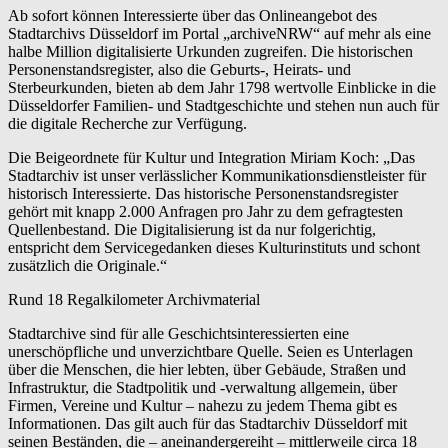
Ab sofort können Interessierte über das Onlineangebot des
Pressedienst
Stadtarchivs Düsseldorf im Portal „archiveNRW“ auf mehr als eine
Düsseldorf
halbe Million digitalisierte Urkunden zugreifen. Die historischen
informiert:
Personenstandsregister, also die Geburts-, Heirats- und
Familienforschung
Sterbeurkunden, bieten ab dem Jahr 1798 wertvolle Einblicke in die
online
Düsseldorfer Familien- und Stadtgeschichte und stehen nun auch für
starten
die digitale Recherche zur Verfügung.
Die Beigeordnete für Kultur und Integration Miriam Koch: „Das
Stadtarchiv ist unser verlässlicher Kommunikationsdienstleister für
historisch Interessierte. Das historische Personenstandsregister
gehört mit knapp 2.000 Anfragen pro Jahr zu dem gefragtesten
Quellenbestand. Die Digitalisierung ist da nur folgerichtig,
entspricht dem Servicegedanken dieses Kulturinstituts und schont
zusätzlich die Originale.“
Rund 18 Regalkilometer Archivmaterial
Stadtarchive sind für alle Geschichtsinteressierten eine
unerschöpfliche und unverzichtbare Quelle. Seien es Unterlagen
über die Menschen, die hier lebten, über Gebäude, Straßen und
Infrastruktur, die Stadtpolitik und -verwaltung allgemein, über
Firmen, Vereine und Kultur – nahezu zu jedem Thema gibt es
Informationen. Das gilt auch für das Stadtarchiv Düsseldorf mit
seinen Beständen, die – aneinandergereiht – mittlerweile circa 18