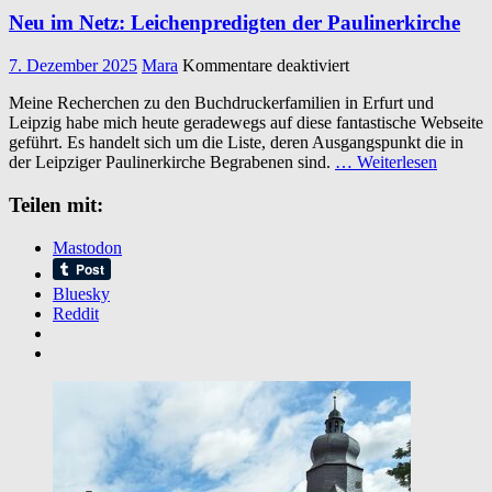
Neu im Netz: Leichenpredigten der Paulinerkirche
für
7. Dezember 2025
Mara
Kommentare deaktiviert
Neu
Meine Recherchen zu den Buchdruckerfamilien in Erfurt und
im
Leipzig habe mich heute geradewegs auf diese fantastische Webseite
Netz:
geführt. Es handelt sich um die Liste, deren Ausgangspunkt die in
Leichenpredigten
der Leipziger Paulinerkirche Begrabenen sind.
… Weiterlesen
der
Paulinerkirche
Teilen mit:
Mastodon
Bluesky
Reddit