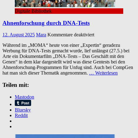
Digitale Bibliothek
Ahnenforschung durch DNA-Tests
für
12. August 2025
Mara
Kommentare deaktiviert
Ahnenforschung
Während im „MOMA“ heute von einer „Expertin“ geradezu
durch
Werbung für DNA-Tests gemacht wurde, lief unlängst (27.5.) bei
DNA-
Arte ein Dokumentarfilm „DNA-Tests – Das Geschäft mit den
Tests
Genen“ in dem klar dargestellt wird was diese Gentests bei den
Ahnenforschung-Programmen für Unfug sind. Auch bei CompGen
hat man sich dieser Thematik angenommen.
… Weiterlesen
Teilen mit:
Mastodon
Bluesky
Reddit