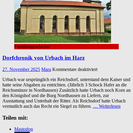
Familiengeschichte
Dorfchronik von Urbach im Harz
für
27. November 2025
Mara
Kommentare deaktiviert
Dorfchronik
Urbach war ursprünglich ein Reichsdorf, unterstand dem Kaiser und
von
hatte seine Abgaben zu entrichten. (Jährlich 3 Schock Hafer an die
Urbach
Reichsmünze in Nordhausen) Zusätzlich hatte Urbach noch Korn an
im
den Königshof und die Burg Nordhausen zu Liefern, zur
Harz
Ausstattung und Unterhalt der Ritter. Als Reichsdorf hatte Urbach
vermutlich auch das Recht ein Siegel zu führen.
… Weiterlesen
Teilen mit:
Mastodon