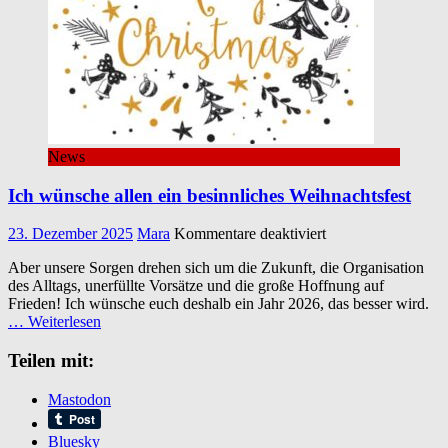
News
Ich wünsche allen ein besinnliches Weihnachtsfest
für
23. Dezember 2025
Mara
Kommentare deaktiviert
Ich
Aber unsere Sorgen drehen sich um die Zukunft, die Organisation
wünsche
des Alltags, unerfüllte Vorsätze und die große Hoffnung auf
allen
Frieden! Ich wünsche euch deshalb ein Jahr 2026, das besser wird.
ein
… Weiterlesen
besinnliches
Weihnachtsfest
Teilen mit:
Mastodon
Bluesky