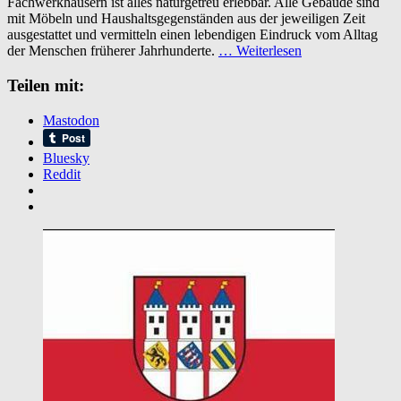
Fachwerkhäusern ist alles naturgetreu erlebbar. Alle Gebäude sind
Kommern
mit Möbeln und Haushaltsgegenständen aus der jeweiligen Zeit
ausgestattet und vermitteln einen lebendigen Eindruck vom Alltag
der Menschen früherer Jahrhunderte.
… Weiterlesen
Teilen mit:
Mastodon
Bluesky
Reddit