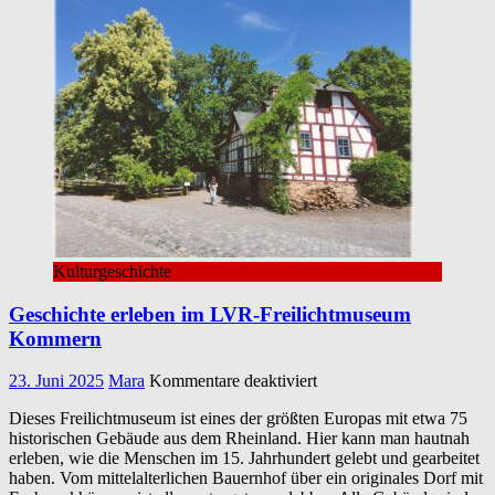
Kulturgeschichte
Geschichte erleben im LVR-Freilichtmuseum
Kommern
für
23. Juni 2025
Mara
Kommentare deaktiviert
Geschichte
Dieses Freilichtmuseum ist eines der größten Europas mit etwa 75
erleben
historischen Gebäude aus dem Rheinland. Hier kann man hautnah
im
erleben, wie die Menschen im 15. Jahrhundert gelebt und gearbeitet
LVR-
haben. Vom mittelalterlichen Bauernhof über ein originales Dorf mit
Freilichtmuseum