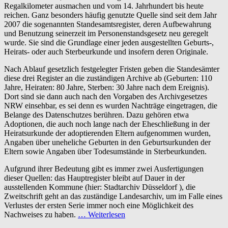
Regalkilometer ausmachen und vom 14. Jahrhundert bis heute
reichen. Ganz besonders häufig genutzte Quelle sind seit dem Jahr
2007 die sogenannten Standesamtsregister, deren Aufbewahrung
und Benutzung seinerzeit im Personenstandsgesetz neu geregelt
wurde. Sie sind die Grundlage einer jeden ausgestellten Geburts-,
Heirats- oder auch Sterbeurkunde und insofern deren Originale.
Nach Ablauf gesetzlich festgelegter Fristen geben die Standesämter
diese drei Register an die zuständigen Archive ab (Geburten: 110
Jahre, Heiraten: 80 Jahre, Sterben: 30 Jahre nach dem Ereignis).
Dort sind sie dann auch nach den Vorgaben des Archivgesetzes
NRW einsehbar, es sei denn es wurden Nachträge eingetragen, die
Belange des Datenschutzes berühren. Dazu gehören etwa
Adoptionen, die auch noch lange nach der Eheschließung in der
Heiratsurkunde der adoptierenden Eltern aufgenommen wurden,
Angaben über uneheliche Geburten in den Geburtsurkunden der
Eltern sowie Angaben über Todesumstände in Sterbeurkunden.
Aufgrund ihrer Bedeutung gibt es immer zwei Ausfertigungen
dieser Quellen: das Hauptregister bleibt auf Dauer in der
ausstellenden Kommune (hier: Stadtarchiv Düsseldorf ), die
Zweitschrift geht an das zuständige Landesarchiv, um im Falle eines
Verlustes der ersten Serie immer noch eine Möglichkeit des
Nachweises zu haben.
… Weiterlesen