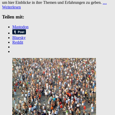
um hier Einblicke in ihre Themen und Erfahrungen zu geben.
…
der
Weiterlesen
aktuellen
Ausgabe
Teilen mit:
der
Computergenealogie
3/2025
Mastodon
Bluesky
Reddit