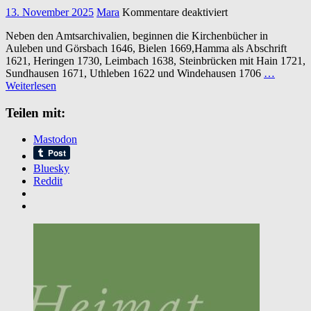
für
13. November 2025
Mara
Kommentare deaktiviert
Die
Neben den Amtsarchivalien, beginnen die Kirchenbücher in
Untertanen
Auleben und Görsbach 1646, Bielen 1669,Hamma als Abschrift
des
1621, Heringen 1730, Leimbach 1638, Steinbrücken mit Hain 1721,
Amtes
Sundhausen 1671, Uthleben 1622 und Windehausen 1706
…
Heringen
Weiterlesen
an
der
Teilen mit:
Helme
in
früher
Mastodon
Neuzeit
Bluesky
Reddit