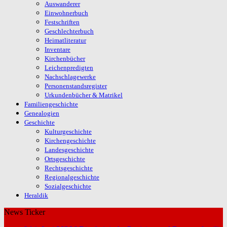
Auswanderer
Einwohnerbuch
Festschriften
Geschlechterbuch
Heimatliteratur
Inventare
Kirchenbücher
Leichenpredigten
Nachschlagewerke
Personenstandsregister
Urkundenbücher & Matrikel
Familiengeschichte
Genealogien
Geschichte
Kulturgeschichte
Kirchengeschichte
Landesgeschichte
Ortsgeschichte
Rechtsgeschichte
Regionalgeschichte
Sozialgeschichte
Heraldik
News Ticker