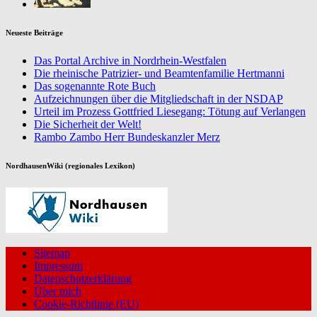
Neueste Beiträge
Das Portal Archive in Nordrhein-Westfalen
Die rheinische Patrizier- und Beamtenfamilie Hertmanni
Das sogenannte Rote Buch
Aufzeichnungen über die Mitgliedschaft in der NSDAP
Urteil im Prozess Gottfried Liesegang: Tötung auf Verlangen
Die Sicherheit der Welt!
Rambo Zambo Herr Bundeskanzler Merz
NordhausenWiki (regionales Lexikon)
Sitemap
Impressum
Datenschutzerklärung
Über mich
Cookie-Richtlinie (EU)