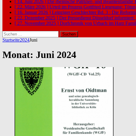
[ 14. Juni 2026 ]
Die rheinische Patrizier- und Beamtenfamilie
[ 22. März 2026 ]
Urteil im Prozess Gottfried Liesegang: Tötu
[ 16. Januar 2026 ]
Leipziger Geschlechter Bd. 3 : Die Reform
[ 22. Dezember 2025 ]
Der Pressedienst Düsseldorf informiert:
[ 27. November 2025 ]
Dorfchronik von Urbach im Harz
Famil
Suchen
nach:
Startseite
2024
Juni
Monat:
Juni 2024