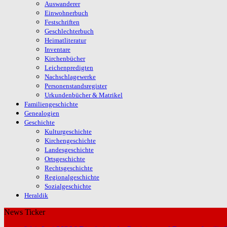
Auswanderer
Einwohnerbuch
Festschriften
Geschlechterbuch
Heimatliteratur
Inventare
Kirchenbücher
Leichenpredigten
Nachschlagewerke
Personenstandsregister
Urkundenbücher & Matrikel
Familiengeschichte
Genealogien
Geschichte
Kulturgeschichte
Kirchengeschichte
Landesgeschichte
Ortsgeschichte
Rechtsgeschichte
Regionalgeschichte
Sozialgeschichte
Heraldik
News Ticker