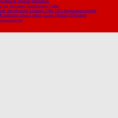
 Hertmanni
Digitale Bibliothek
ng auf Verlangen
Familiengeschichte
ierte Bevölkerung Leipzigs 1700-1875
Regionalgeschichte
 Familienforschung online starten
Digitale Bibliothek
iengeschichte