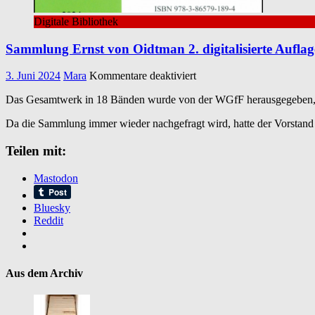
Digitale Bibliothek
Sammlung Ernst von Oidtman 2. digitalisierte Aufla
für
3. Juni 2024
Mara
Kommentare deaktiviert
Sammlung
Das Gesamtwerk in 18 Bänden wurde von der WGfF herausgegeben, war 
Ernst
von
Da die Sammlung immer wieder nachgefragt wird, hatte der Vorstand 
Oidtman
2.
Teilen mit:
digitalisierte
Auflage
2024
Mastodon
durch
die
Bluesky
WGfF
Reddit
Aus dem Archiv