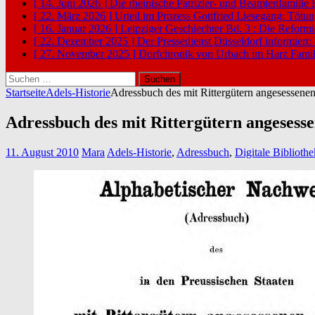
[ 14. Juni 2026 ]
Die rheinische Patrizier- und Beamtenfamilie
[ 22. März 2026 ]
Urteil im Prozess Gottfried Liesegang: Tötu
[ 16. Januar 2026 ]
Leipziger Geschlechter Bd. 3 : Die Reform
[ 22. Dezember 2025 ]
Der Pressedienst Düsseldorf informiert:
[ 27. November 2025 ]
Dorfchronik von Urbach im Harz
Famil
Suchen
nach:
Startseite
Adels-Historie
Adressbuch des mit Rittergütern angesessene
Adressbuch des mit Rittergütern angesess
11. August 2010
Mara
Adels-Historie
,
Adressbuch
,
Digitale Bibliothe