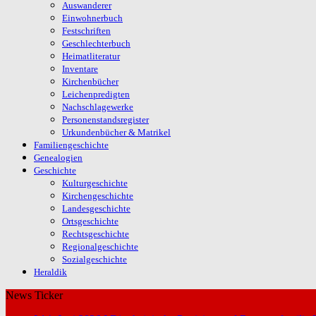
Auswanderer
Einwohnerbuch
Festschriften
Geschlechterbuch
Heimatliteratur
Inventare
Kirchenbücher
Leichenpredigten
Nachschlagewerke
Personenstandsregister
Urkundenbücher & Matrikel
Familiengeschichte
Genealogien
Geschichte
Kulturgeschichte
Kirchengeschichte
Landesgeschichte
Ortsgeschichte
Rechtsgeschichte
Regionalgeschichte
Sozialgeschichte
Heraldik
News Ticker