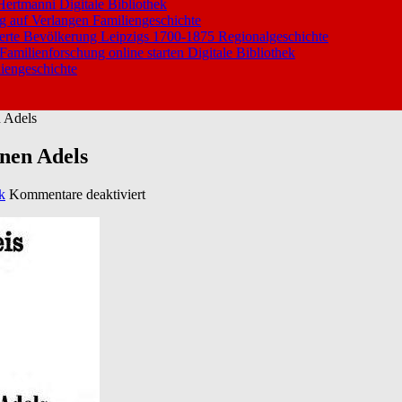
 Hertmanni
Digitale Bibliothek
ng auf Verlangen
Familiengeschichte
ierte Bevölkerung Leipzigs 1700-1875
Regionalgeschichte
 Familienforschung online starten
Digitale Bibliothek
iengeschichte
n Adels
enen Adels
für
k
Kommentare deaktiviert
Adressbuch
des
mit
Rittergütern
angesessenen
Adels