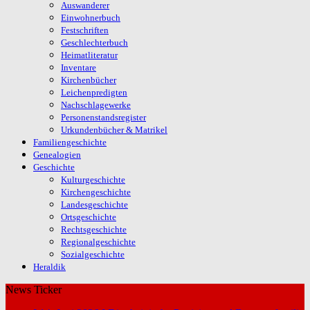
Auswanderer
Einwohnerbuch
Festschriften
Geschlechterbuch
Heimatliteratur
Inventare
Kirchenbücher
Leichenpredigten
Nachschlagewerke
Personenstandsregister
Urkundenbücher & Matrikel
Familiengeschichte
Genealogien
Geschichte
Kulturgeschichte
Kirchengeschichte
Landesgeschichte
Ortsgeschichte
Rechtsgeschichte
Regionalgeschichte
Sozialgeschichte
Heraldik
News Ticker