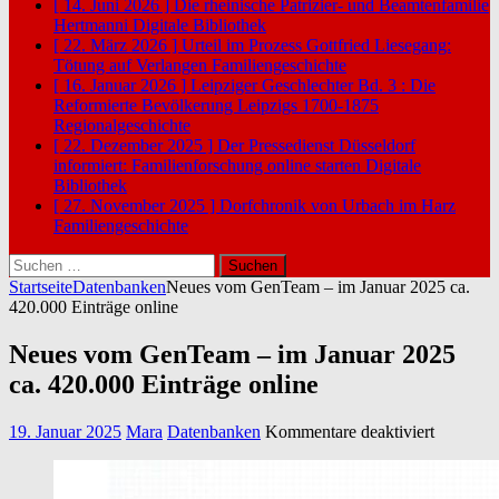
[ 14. Juni 2026 ]
Die rheinische Patrizier- und Beamtenfamilie
Hertmanni
Digitale Bibliothek
[ 22. März 2026 ]
Urteil im Prozess Gottfried Liesegang:
Tötung auf Verlangen
Familiengeschichte
[ 16. Januar 2026 ]
Leipziger Geschlechter Bd. 3 : Die
Reformierte Bevölkerung Leipzigs 1700-1875
Regionalgeschichte
[ 22. Dezember 2025 ]
Der Pressedienst Düsseldorf
informiert: Familienforschung online starten
Digitale
Bibliothek
[ 27. November 2025 ]
Dorfchronik von Urbach im Harz
Familiengeschichte
Suchen
nach:
Startseite
Datenbanken
Neues vom GenTeam – im Januar 2025 ca.
420.000 Einträge online
Neues vom GenTeam – im Januar 2025
ca. 420.000 Einträge online
für
19. Januar 2025
Mara
Datenbanken
Kommentare deaktiviert
Neues
vom
GenTea