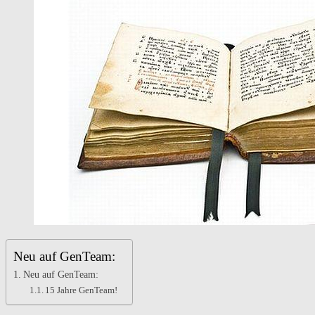
–
im
Januar
2025
ca.
420.000
Einträge
online
Neu auf GenTeam:
Neu auf GenTeam:
15 Jahre GenTeam!