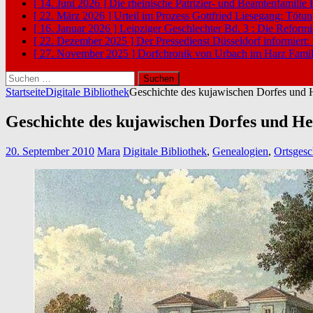
[ 14. Juni 2026 ]
Die rheinische Patrizier- und Beamtenfamilie
[ 22. März 2026 ]
Urteil im Prozess Gottfried Liesegang: Tötu
[ 16. Januar 2026 ]
Leipziger Geschlechter Bd. 3 : Die Reform
[ 22. Dezember 2025 ]
Der Pressedienst Düsseldorf informiert:
[ 27. November 2025 ]
Dorfchronik von Urbach im Harz
Famil
Suchen
nach:
Startseite
Digitale Bibliothek
Geschichte des kujawischen Dorfes und 
Geschichte des kujawischen Dorfes und H
20. September 2010
Mara
Digitale Bibliothek
,
Genealogien
,
Ortsgesc