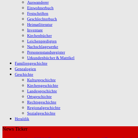
Auswanderer
Einwohnerbuch
Festschriften
Geschlechterbuch
Heimatliteratur
Inventare
Kirchenbücher
Leichenpredigten
Nachschlagewerke
Personenstandsregister
Urkundenbücher & Matrikel
Familiengeschichte
Genealogien
Geschichte
Kulturgeschichte
Kirchengeschichte
Landesgeschichte
Ortsgeschichte
Rechtsgeschichte
Regionalgeschichte
Sozialgeschichte
Heraldik
News Ticker