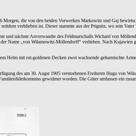
76 Morgen, die von den beiden Vorwerken Markowitz und Gaj bewirtsch
eitdem verblieben ist. Dieser stammte aus der Prignitz, wo sein Vater 
chte und nächste Anverwandte des Feldmarschalls Wichard von Möllendo
der Name „von Wilamowitz-Möllendorff“ verliehen. Nach Kujawien gel
dem Helm mit rot-goldenen Decken zwei wachsende geharnischte Arme, 
n Verfügung des am 30. Augst 1905 verstorbenen Freiherrn Hugo von W
Familienfideikommiss gewidmet worden. Die Güter umfassen ein zus