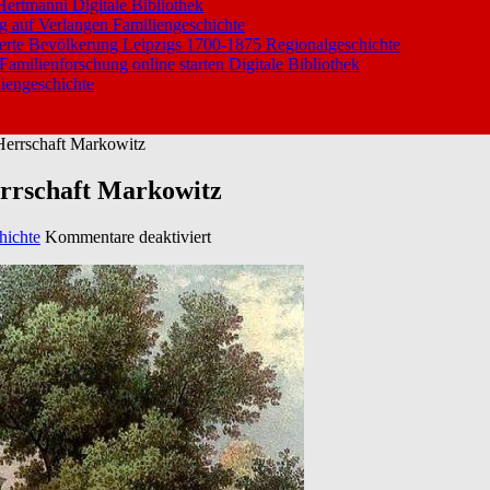
 Hertmanni
Digitale Bibliothek
ng auf Verlangen
Familiengeschichte
ierte Bevölkerung Leipzigs 1700-1875
Regionalgeschichte
 Familienforschung online starten
Digitale Bibliothek
iengeschichte
Herrschaft Markowitz
errschaft Markowitz
für
hichte
Kommentare deaktiviert
Geschichte
des
kujawischen
Dorfes
und
Herrschaft
Markowitz