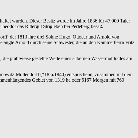
aftet wurden. Dieser Besitz wurde im Jahre 1836 für 47.000 Taler
Theodor das Rittergut Strigleben bei Perleberg besaß.
rff, der 1813 ihre drei Söhne Hugo, Ottocar und Arnold von
angte Arnold durch seine Schwester, die an den Kammerherrn Fritz
die pfahlweise gestellte Welle eines silbernen Wassermühlrades am
ilamowitz-Möllendorff (*18.6.1840) entsprechend, zusammen mit dem
ammenhängendes Gebiet von 1319 ha oder 5167 Morgen mit 760