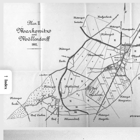
→
Index