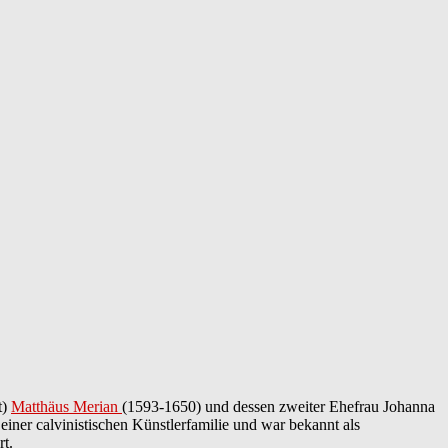
t)
Matthäus Merian
(1593-1650) und dessen zweiter Ehefrau Johanna
iner calvinistischen Künstlerfamilie und war bekannt als
rt.