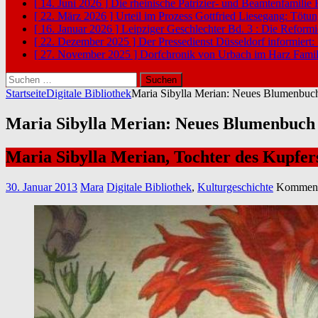
[ 14. Juni 2026 ]
Die rheinische Patrizier- und Beamtenfamilie
[ 22. März 2026 ]
Urteil im Prozess Gottfried Liesegang: Tötu
[ 16. Januar 2026 ]
Leipziger Geschlechter Bd. 3 : Die Reform
[ 22. Dezember 2025 ]
Der Pressedienst Düsseldorf informiert:
[ 27. November 2025 ]
Dorfchronik von Urbach im Harz
Famil
Suchen
nach:
Startseite
Digitale Bibliothek
Maria Sibylla Merian: Neues Blumenbuc
Maria Sibylla Merian: Neues Blumenbuch
Maria Sibylla Merian, Tochter des Kupfe
30. Januar 2013
Mara
Digitale Bibliothek
,
Kulturgeschichte
Kommenta