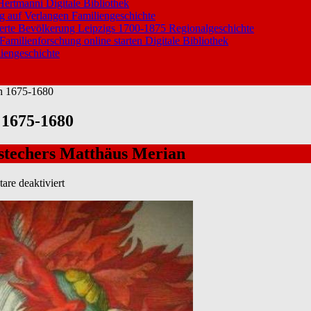
 Hertmanni
Digitale Bibliothek
ng auf Verlangen
Familiengeschichte
ierte Bevölkerung Leipzigs 1700-1875
Regionalgeschichte
 Familienforschung online starten
Digitale Bibliothek
iengeschichte
h 1675-1680
 1675-1680
rstechers Matthäus Merian
für
re deaktiviert
Maria
Sibylla
Merian:
Neues
Blumenbuch
1675-
1680