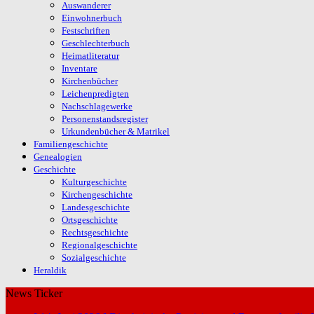
Auswanderer
Einwohnerbuch
Festschriften
Geschlechterbuch
Heimatliteratur
Inventare
Kirchenbücher
Leichenpredigten
Nachschlagewerke
Personenstandsregister
Urkundenbücher & Matrikel
Familiengeschichte
Genealogien
Geschichte
Kulturgeschichte
Kirchengeschichte
Landesgeschichte
Ortsgeschichte
Rechtsgeschichte
Regionalgeschichte
Sozialgeschichte
Heraldik
News Ticker