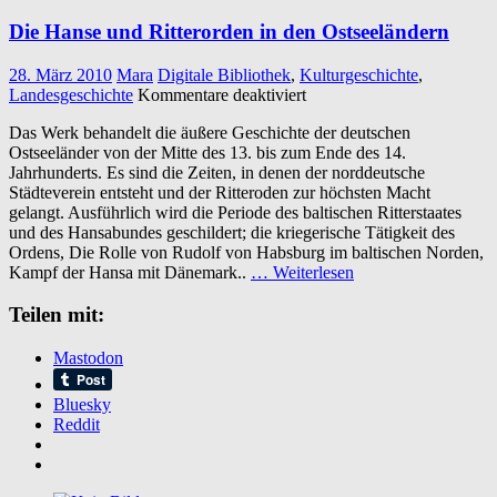
Die Hanse und Ritterorden in den Ostseeländern
28. März 2010
Mara
Digitale Bibliothek
,
Kulturgeschichte
,
für
Landesgeschichte
Kommentare deaktiviert
Die
Das Werk behandelt die äußere Geschichte der deutschen
Hanse
Ostseeländer von der Mitte des 13. bis zum Ende des 14.
und
Jahrhunderts. Es sind die Zeiten, in denen der norddeutsche
Ritterorden
Städteverein entsteht und der Ritteroden zur höchsten Macht
in
gelangt. Ausführlich wird die Periode des baltischen Ritterstaates
den
und des Hansabundes geschildert; die kriegerische Tätigkeit des
Ostseeländern
Ordens, Die Rolle von Rudolf von Habsburg im baltischen Norden,
Kampf der Hansa mit Dänemark..
… Weiterlesen
Teilen mit:
Mastodon
Bluesky
Reddit