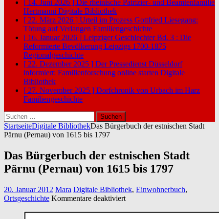
[ 14. Juni 2026 ]
Die rheinische Patrizier- und Beamtenfamilie
Hertmanni
Digitale Bibliothek
[ 22. März 2026 ]
Urteil im Prozess Gottfried Liesegang:
Tötung auf Verlangen
Familiengeschichte
[ 16. Januar 2026 ]
Leipziger Geschlechter Bd. 3 : Die
Reformierte Bevölkerung Leipzigs 1700-1875
Regionalgeschichte
[ 22. Dezember 2025 ]
Der Pressedienst Düsseldorf
informiert: Familienforschung online starten
Digitale
Bibliothek
[ 27. November 2025 ]
Dorfchronik von Urbach im Harz
Familiengeschichte
Suchen
nach:
Startseite
Digitale Bibliothek
Das Bürgerbuch der estnischen Stadt
Pärnu (Pernau) von 1615 bis 1797
Das Bürgerbuch der estnischen Stadt
Pärnu (Pernau) von 1615 bis 1797
20. Januar 2012
Mara
Digitale Bibliothek
,
Einwohnerbuch
,
für
Ortsgeschichte
Kommentare deaktiviert
Das
Bürgerbuch