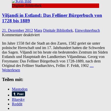
Digitale Bibliothek
Viljandi in Estland: Das Felliner Bürgerbuch von
1728 bis 1889
21. Dezember 2012
Mara
Digitale Bibliothek
,
Einwohnerbuch
für
Kommentare deaktiviert
Viljandi
Im Jahre 1558 fiel die Stadt an den Zaren, 1582 geriet sie unter
in
polnische Herrschaft und im 17. Jahrhundert hatten die Schweden
Estland:
das Sagen. Viljandi ist bis heute ein bedeutendes Zentrum im Süden
Das
Estlands und Hauptstadt des Landkreises Viljandimaa. Georg von
Felliner
Freymann: Das Felliner Bürgerbuch von 1728-1889, nach dem
Bürgerbuch
Original des Felliner Stadtarchivs, Fellin: F. Feldt, 1902
…
von
Weiterlesen
1728
bis
Teilen mit:
1889
Mastodon
Bluesky
Reddit