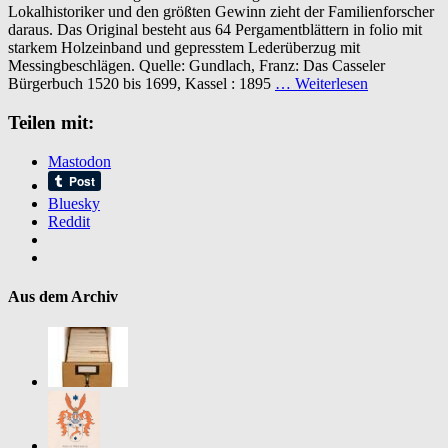
Lokalhistoriker und den größten Gewinn zieht der Familienforscher
Bürgerbuch
daraus. Das Original besteht aus 64 Pergamentblättern in folio mit
(1520
starkem Holzeinband und gepresstem Lederüberzug mit
bis
Messingbeschlägen. Quelle: Gundlach, Franz: Das Casseler
1699)
Bürgerbuch 1520 bis 1699, Kassel : 1895
… Weiterlesen
nach
dem
Teilen mit:
Original
im
Stadtarchiv
Mastodon
Bluesky
Reddit
Aus dem Archiv