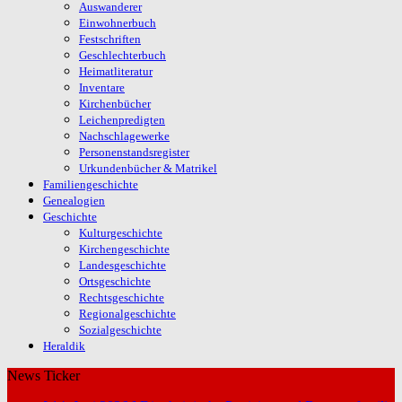
Auswanderer
Einwohnerbuch
Festschriften
Geschlechterbuch
Heimatliteratur
Inventare
Kirchenbücher
Leichenpredigten
Nachschlagewerke
Personenstandsregister
Urkundenbücher & Matrikel
Familiengeschichte
Genealogien
Geschichte
Kulturgeschichte
Kirchengeschichte
Landesgeschichte
Ortsgeschichte
Rechtsgeschichte
Regionalgeschichte
Sozialgeschichte
Heraldik
News Ticker