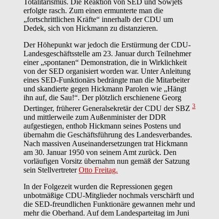
Totalitarismus. Die Reaktion von SED und Sowjets
erfolgte rasch. Zum einen ermunterte man die
„fortschrittlichen Kräfte“ innerhalb der CDU um
Dedek, sich von Hickmann zu distanzieren.
Der Höhepunkt war jedoch die Erstürmung der CDU-
Landesgeschäftsstelle am 23. Januar durch Teilnehmer
einer „spontanen“ Demonstration, die in Wirklichkeit
von der SED organisiert worden war. Unter Anleitung
eines SED-Funktionärs bedrängte man die Mitarbeiter
und skandierte gegen Hickmann Parolen wie „Hängt
ihn auf, die Sau!“. Der plötzlich erschienene Georg
3
Dertinger, früherer Generalsekretär der CDU der SBZ
und mittlerweile zum Außenminister der DDR
aufgestiegen, enthob Hickmann seines Postens und
übernahm die Geschäftsführung des Landesverbandes.
Nach massiven Auseinandersetzungen trat Hickmann
am 30. Januar 1950 von seinem Amt zurück. Den
vorläufigen Vorsitz übernahm nun gemäß der Satzung
sein Stellvertreter
Otto Freitag.
In der Folgezeit wurden die Repressionen gegen
unbotmäßige CDU-Mitglieder nochmals verschärft und
die SED-freundlichen Funktionäre gewannen mehr und
mehr die Oberhand. Auf dem Landesparteitag im Juni