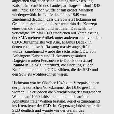
angesehen war, stieß seine Haltung zur Absetzung
Kaisers im Vorfeld des Landesparteitages im Juni 1948
auf Kritik. Dennoch wurde er mit großer Mehrheit
wiedergewählt. Im Laufe des Jahres 1949 wurde
zunehmend deutlich, dass die Sowjets Hickmann im
Grunde misstrauten, da dieser weiterhin das Konzept
eines demokratischen und neutralen Deutschlands
verteidigte. Im Mai 1949 erschienen auf Veranlassung
der SMA mehrere Artikel, unter anderem auch von dem
CDU-Bürgermeister von Aue, Magnus Dedek, in
denen eben diese Auffassung massiv angegriffen
wurde. Zunehmend wurde die sächsische CDU von
Anhängern Kaisers und Hickmanns gesäubert.
Dagegen wurden Personen wie Dedek oder
Josef
Rambo
in Leipzig unterstützt, die eindeutig zu den
Kräften innerhalb der CDU zählten, die der SED und
den Sowjets wohlgesonnen waren.
Hickmann war im Oktober 1949 zum Vizepräsidenten
der provisorischen Volkskammer der DDR gewählt
worden. Da er jedoch die Verschiebung der vorgesehen
Wahlen auf 1950 kritisierte und deutlich auf der
Abhaltung freier Wahlen bestand, geriet er zunehmend
ins Kreuzfeuer der SED. Im Gegenzug kritisierte er die
SED deutlich und warnte vor der Gefahr des