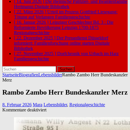
[ 14. Juni 2026 ]
Die rheinische Patrizier- und Beamtenfamilie
Hertmanni
Digitale Bibliothek
[ 22. März 2026 ]
Urteil im Prozess Gottfried Liesegang:
Tötung auf Verlangen
Familiengeschichte
[ 16. Januar 2026 ]
Leipziger Geschlechter Bd. 3 : Die
Reformierte Bevölkerung Leipzigs 1700-1875
Regionalgeschichte
[ 22. Dezember 2025 ]
Der Pressedienst Düsseldorf
informiert: Familienforschung online starten
Digitale
Bibliothek
[ 27. November 2025 ]
Dorfchronik von Urbach im Harz
Familiengeschichte
Suchen
nach:
Startseite
Biografien
Lebensbilder
Rambo Zambo Herr Bundeskanzler
Merz
Rambo Zambo Herr Bundeskanzler Merz
8. Februar 2026
Mara
Lebensbilder
,
Regionalgeschichte
für
Kommentare deaktiviert
Rambo
Zambo
Herr