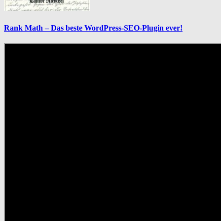
Rank Math – Das beste WordPress-SEO-Plugin ever!