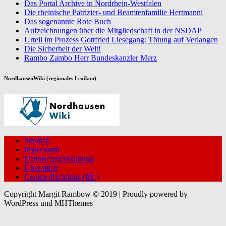
Das Portal Archive in Nordrhein-Westfalen
Die rheinische Patrizier- und Beamtenfamilie Hertmanni
Das sogenannte Rote Buch
Aufzeichnungen über die Mitgliedschaft in der NSDAP
Urteil im Prozess Gottfried Liesegang: Tötung auf Verlangen
Die Sicherheit der Welt!
Rambo Zambo Herr Bundeskanzler Merz
NordhausenWiki (regionales Lexikon)
Sitemap
Impressum
Datenschutzerklärung
Über mich
Cookie-Richtlinie (EU)
Copyright Margit Rambow © 2019 | Proudly powered by
WordPress und MHThemes