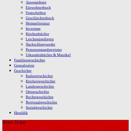
Auswanderer
Einwohnerbuch
Festschriften
Geschlechterbuch
Heimatliteratur
Inventare
Kirchenbücher
Leichenpredigten
Nachschlagewerke
Personenstandsregister
Urkundenbücher & Matrikel
Familiengeschichte
Genealogien
Geschichte
Kulturgeschichte
Kirchengeschichte
Landesgeschichte
Ortsgeschichte
Rechtsgeschichte
Regionalgeschichte
Sozialgeschichte
Heraldik
News Ticker