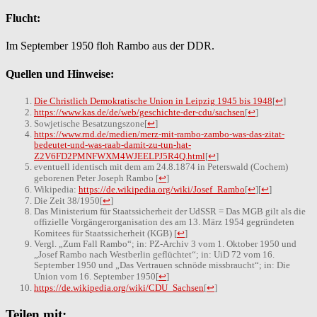
Flucht:
Im September 1950 floh Rambo aus der DDR.
Quellen und Hinweise:
Die Christlich Demokratische Union in Leipzig 1945 bis 1948
[
↩
]
https://www.kas.de/de/web/geschichte-der-cdu/sachsen
[
↩
]
Sowjetische Besatzungszone
[
↩
]
https://www.rnd.de/medien/merz-mit-rambo-zambo-was-das-zitat-
bedeutet-und-was-raab-damit-zu-tun-hat-
Z2V6FD2PMNFWXM4WJEELPJ5R4Q.html
[
↩
]
eventuell identisch mit dem am 24.8.1874 in Peterswald (Cochem)
geborenen Peter Joseph Rambo
[
↩
]
Wikipedia:
https://de.wikipedia.org/wiki/Josef_Rambo
[
↩
]
[
↩
]
Die Zeit 38/1950
[
↩
]
Das
Ministerium für Staatssicherheit der UdSSR = Das MGB gilt als die
offizielle Vorgängerorganisation des am 13. März 1954 gegründeten
Komitees für Staatssicherheit (KGB)
[
↩
]
Vergl. „Zum Fall Rambo“; in: PZ-Archiv 3 vom 1. Oktober 1950 und
„Josef Rambo nach Westberlin geflüchtet“; in: UiD 72 vom 16.
September 1950 und „Das Vertrauen schnöde missbraucht“; in: Die
Union vom 16. September 1950
[
↩
]
https://de.wikipedia.org/wiki/CDU_Sachsen
[
↩
]
Teilen mit: