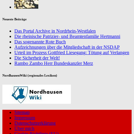
Neueste Beiträge
Das Portal Archive in Nordrhein-Westfalen
Die rheinische Patrizier- und Beamtenfamilie Hertmanni
Das sogenannte Rote Buch
Aufzeichnungen über die Mitgliedschaft in der NSDAP
Urteil im Prozess Gottfried Liesegang: Tötung auf Verlangen
Die Sicherheit der Welt!
Rambo Zambo Herr Bundeskanzler Merz
NordhausenWiki (regionales Lexikon)
Sitemap
Impressum
Datenschutzerklärung
Über mich
Cookie-Richtlinie (EU)