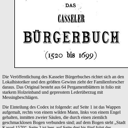
Bürgerbuch
(1520
bis
1699)
nach
dem
Original
im
Stadtarchiv
Die Veröffentlichung des Kasseler Bürgerbuches richtet sich an den
Lokalhistoriker und den größten Gewinn zieht der Familienforscher
daraus. Das Original besteht aus 64 Pergamentblättern in folio mit
starkem Holzeinband und gepresstem Lederüberzug mit
Messingbeschlägen.
Die Einteilung des Codex ist folgende: auf Seite 1 ist das Wappen
aufgemalt, rechts von einem wilden Mann, links von einem Engel
gehalten, inmitten zweier Säulen, die durch einen ziemlich
geschmacklosen Bogen verbunden sind; auf dem Bogen steht „Stadt
Kassel 1570“. Seite 2 ist leer, auf Seite drei bis fünf folgt der