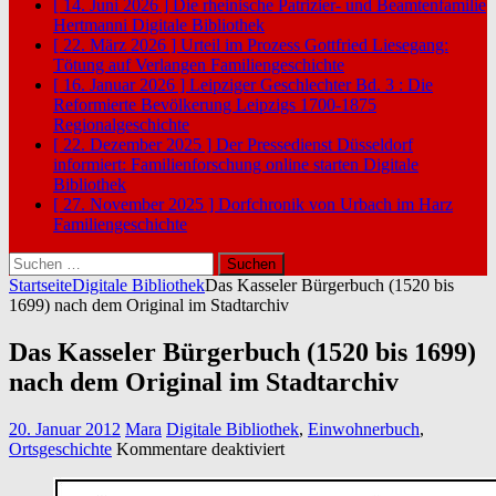
[ 14. Juni 2026 ]
Die rheinische Patrizier- und Beamtenfamilie
Hertmanni
Digitale Bibliothek
[ 22. März 2026 ]
Urteil im Prozess Gottfried Liesegang:
Tötung auf Verlangen
Familiengeschichte
[ 16. Januar 2026 ]
Leipziger Geschlechter Bd. 3 : Die
Reformierte Bevölkerung Leipzigs 1700-1875
Regionalgeschichte
[ 22. Dezember 2025 ]
Der Pressedienst Düsseldorf
informiert: Familienforschung online starten
Digitale
Bibliothek
[ 27. November 2025 ]
Dorfchronik von Urbach im Harz
Familiengeschichte
Suchen
nach:
Startseite
Digitale Bibliothek
Das Kasseler Bürgerbuch (1520 bis
1699) nach dem Original im Stadtarchiv
Das Kasseler Bürgerbuch (1520 bis 1699)
nach dem Original im Stadtarchiv
20. Januar 2012
Mara
Digitale Bibliothek
,
Einwohnerbuch
,
für
Ortsgeschichte
Kommentare deaktiviert
Das
Kasseler