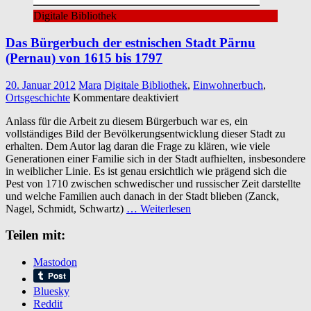
Digitale Bibliothek
Das Bürgerbuch der estnischen Stadt Pärnu
(Pernau) von 1615 bis 1797
20. Januar 2012
Mara
Digitale Bibliothek
,
Einwohnerbuch
,
für
Ortsgeschichte
Kommentare deaktiviert
Das
Anlass für die Arbeit zu diesem Bürgerbuch war es, ein
Bürgerbuch
vollständiges Bild der Bevölkerungsentwicklung dieser Stadt zu
der
erhalten. Dem Autor lag daran die Frage zu klären, wie viele
estnischen
Generationen einer Familie sich in der Stadt aufhielten, insbesondere
Stadt
in weiblicher Linie. Es ist genau ersichtlich wie prägend sich die
Pärnu
Pest von 1710 zwischen schwedischer und russischer Zeit darstellte
(Pernau)
und welche Familien auch danach in der Stadt blieben (Zanck,
von
Nagel, Schmidt, Schwartz)
… Weiterlesen
1615
bis
Teilen mit:
1797
Mastodon
Bluesky
Reddit