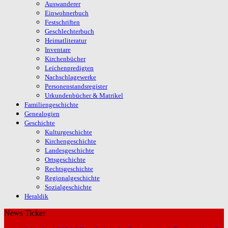
Auswanderer
Einwohnerbuch
Festschriften
Geschlechterbuch
Heimatliteratur
Inventare
Kirchenbücher
Leichenpredigten
Nachschlagewerke
Personenstandsregister
Urkundenbücher & Matrikel
Familiengeschichte
Genealogien
Geschichte
Kulturgeschichte
Kirchengeschichte
Landesgeschichte
Ortsgeschichte
Rechtsgeschichte
Regionalgeschichte
Sozialgeschichte
Heraldik
News Ticker