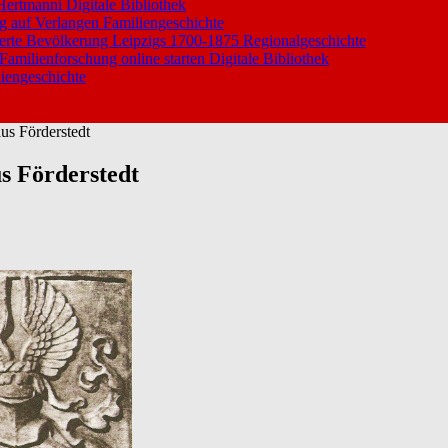
 Hertmanni
Digitale Bibliothek
ng auf Verlangen
Familiengeschichte
ierte Bevölkerung Leipzigs 1700-1875
Regionalgeschichte
 Familienforschung online starten
Digitale Bibliothek
iengeschichte
us Förderstedt
s Förderstedt
ür
Wappen
der
Familie
Andreas
Liesegang
aus
Förderstedt