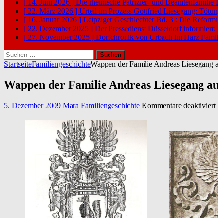
[ 14. Juni 2026 ]
Die rheinische Patrizier- und Beamtenfamilie
[ 22. März 2026 ]
Urteil im Prozess Gottfried Liesegang: Tötu
[ 16. Januar 2026 ]
Leipziger Geschlechter Bd. 3 : Die Reform
[ 22. Dezember 2025 ]
Der Pressedienst Düsseldorf informiert:
[ 27. November 2025 ]
Dorfchronik von Urbach im Harz
Famil
Suchen
nach:
Startseite
Familiengeschichte
Wappen der Familie Andreas Liesegang a
Wappen der Familie Andreas Liesegang au
f
5. Dezember 2009
Mara
Familiengeschichte
Kommentare deaktiviert