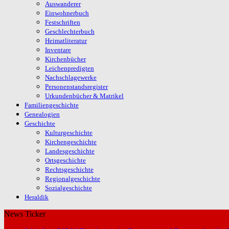
Auswanderer
Einwohnerbuch
Festschriften
Geschlechterbuch
Heimatliteratur
Inventare
Kirchenbücher
Leichenpredigten
Nachschlagewerke
Personenstandsregister
Urkundenbücher & Matrikel
Familiengeschichte
Genealogien
Geschichte
Kulturgeschichte
Kirchengeschichte
Landesgeschichte
Ortsgeschichte
Rechtsgeschichte
Regionalgeschichte
Sozialgeschichte
Heraldik
News Ticker