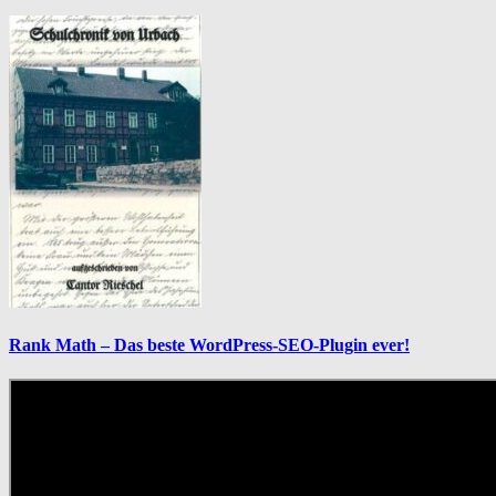
Rank Math – Das beste WordPress-SEO-Plugin ever!