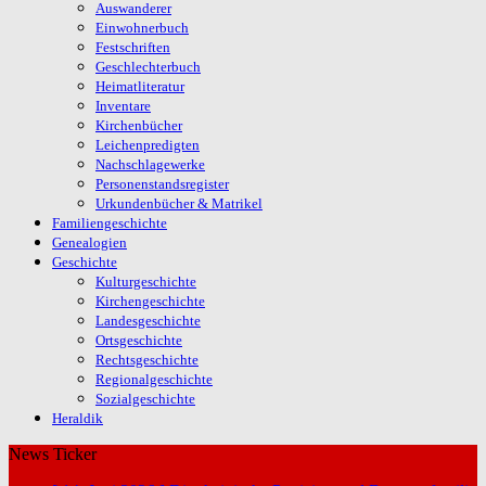
Auswanderer
Einwohnerbuch
Festschriften
Geschlechterbuch
Heimatliteratur
Inventare
Kirchenbücher
Leichenpredigten
Nachschlagewerke
Personenstandsregister
Urkundenbücher & Matrikel
Familiengeschichte
Genealogien
Geschichte
Kulturgeschichte
Kirchengeschichte
Landesgeschichte
Ortsgeschichte
Rechtsgeschichte
Regionalgeschichte
Sozialgeschichte
Heraldik
News Ticker