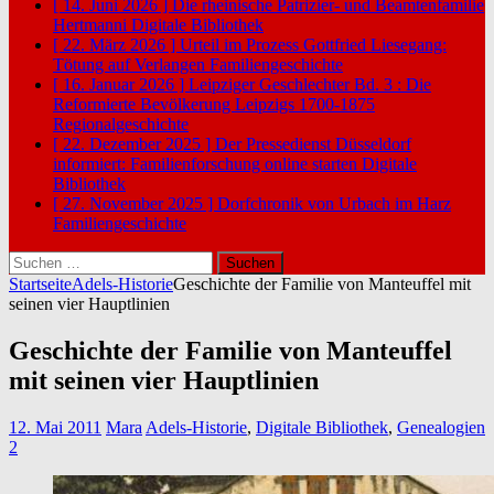
[ 14. Juni 2026 ]
Die rheinische Patrizier- und Beamtenfamilie
Hertmanni
Digitale Bibliothek
[ 22. März 2026 ]
Urteil im Prozess Gottfried Liesegang:
Tötung auf Verlangen
Familiengeschichte
[ 16. Januar 2026 ]
Leipziger Geschlechter Bd. 3 : Die
Reformierte Bevölkerung Leipzigs 1700-1875
Regionalgeschichte
[ 22. Dezember 2025 ]
Der Pressedienst Düsseldorf
informiert: Familienforschung online starten
Digitale
Bibliothek
[ 27. November 2025 ]
Dorfchronik von Urbach im Harz
Familiengeschichte
Suchen
nach:
Startseite
Adels-Historie
Geschichte der Familie von Manteuffel mit
seinen vier Hauptlinien
Geschichte der Familie von Manteuffel
mit seinen vier Hauptlinien
12. Mai 2011
Mara
Adels-Historie
,
Digitale Bibliothek
,
Genealogien
2