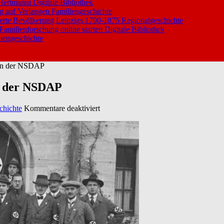
 Hertmanni
Digitale Bibliothek
ng auf Verlangen
Familiengeschichte
ierte Bevölkerung Leipzigs 1700-1875
Regionalgeschichte
 Familienforschung online starten
Digitale Bibliothek
iengeschichte
 in der NSDAP
in der NSDAP
für
chichte
Kommentare deaktiviert
Aufzeichnungen
über
die
Mitgliedschaft
in
der
NSDAP