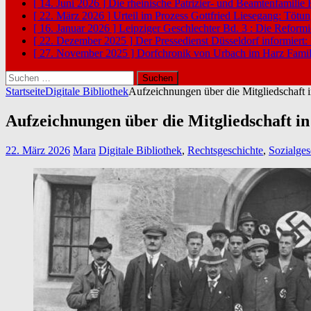
[ 14. Juni 2026 ]
Die rheinische Patrizier- und Beamtenfamilie
[ 22. März 2026 ]
Urteil im Prozess Gottfried Liesegang: Tötu
[ 16. Januar 2026 ]
Leipziger Geschlechter Bd. 3 : Die Reform
[ 22. Dezember 2025 ]
Der Pressedienst Düsseldorf informiert:
[ 27. November 2025 ]
Dorfchronik von Urbach im Harz
Famil
Suchen
nach:
Startseite
Digitale Bibliothek
Aufzeichnungen über die Mitgliedschaft
Aufzeichnungen über die Mitgliedschaft 
22. März 2026
Mara
Digitale Bibliothek
,
Rechtsgeschichte
,
Sozialges