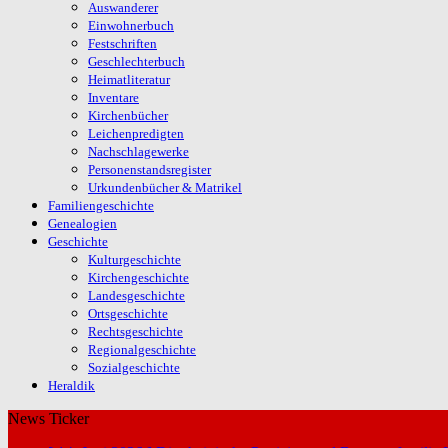
Auswanderer
Einwohnerbuch
Festschriften
Geschlechterbuch
Heimatliteratur
Inventare
Kirchenbücher
Leichenpredigten
Nachschlagewerke
Personenstandsregister
Urkundenbücher & Matrikel
Familiengeschichte
Genealogien
Geschichte
Kulturgeschichte
Kirchengeschichte
Landesgeschichte
Ortsgeschichte
Rechtsgeschichte
Regionalgeschichte
Sozialgeschichte
Heraldik
News Ticker