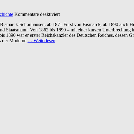
für
chichte
Kommentare deaktiviert
Fürst
ismarck-Schönhausen, ab 1871 Fürst von Bismarck, ab 1890 auch Herz
Otto
 und Staatsmann. Von 1862 bis 1890 – mit einer kurzen Unterbrechung i
von
 1890 war er erster Reichskanzler des Deutschen Reiches, dessen Grü
Bismarck
es der Moderne
… Weiterlesen
–
Sein
Leben
und
Wirken