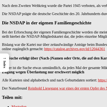
Nach dem Zweiten Weltkrieg wurde die Partei 1945 verboten, als verb
Die NSDAP prägte die deutsche Geschichte des 20. Jahrhunderts durch
Die NSDAP in der eigenen Familiengeschichte
Bei der Erforschung der eigenen Familiengeschichte werden die meist
stellt hierbei die NSDAP-Mitgliedskartei dar, die jedes einzelne Mitg
Bislang war die Kartei nur über zeitaufwändige Anträge beim Bundesa
online zugänglich gemacht:
https://catalog.archives.gov/id/12044361
→
Die Suche erfolgt über (Nach-)Namen oder Orte, die auf den Kart
Index
Leider ist die Suche etwas umständlich, da jedes Mal der gesamte Mikr
Zugang wegen Überlastung nur erschwert möglich
Alle Karteien sind alphabetisch und nach Geburtsdaten sortiert:
https
Der Naturfreund
Reinhold Liesegang war eines der ersten Opfer des 
Teilen mit:
Mastodon