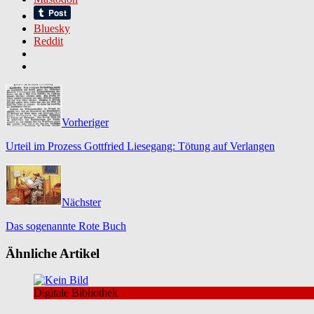
Bluesky
Reddit
Vorheriger
Urteil im Prozess Gottfried Liesegang: Tötung auf Verlangen
Nächster
Das sogenannte Rote Buch
Ähnliche Artikel
Digitale Bibliothek