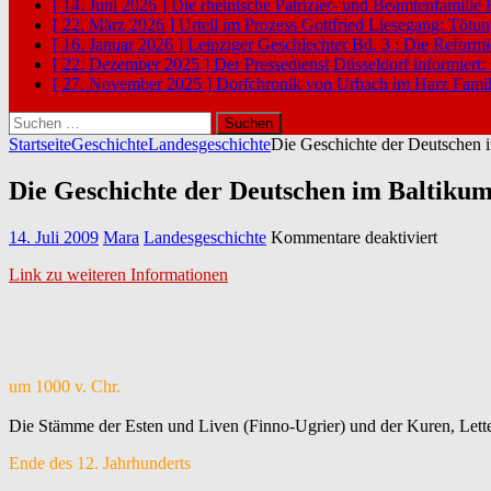
[ 14. Juni 2026 ]
Die rheinische Patrizier- und Beamtenfamilie
[ 22. März 2026 ]
Urteil im Prozess Gottfried Liesegang: Tötu
[ 16. Januar 2026 ]
Leipziger Geschlechter Bd. 3 : Die Reform
[ 22. Dezember 2025 ]
Der Pressedienst Düsseldorf informiert:
[ 27. November 2025 ]
Dorfchronik von Urbach im Harz
Famil
Suchen
nach:
Startseite
Geschichte
Landesgeschichte
Die Geschichte der Deutschen 
Die Geschichte der Deutschen im Baltiku
für
14. Juli 2009
Mara
Landesgeschichte
Kommentare deaktiviert
Die
Link zu weiteren Informationen
Geschic
der
Deutsc
im
Baltik
um 1000 v. Chr.
Die Stämme der Esten und Liven (Finno-Ugrier) und der Kuren, Lette
Ende des 12. Jahrhunderts