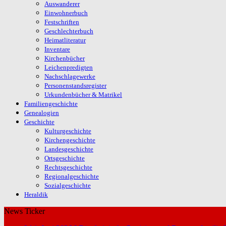
Auswanderer
Einwohnerbuch
Festschriften
Geschlechterbuch
Heimatliteratur
Inventare
Kirchenbücher
Leichenpredigten
Nachschlagewerke
Personenstandsregister
Urkundenbücher & Matrikel
Familiengeschichte
Genealogien
Geschichte
Kulturgeschichte
Kirchengeschichte
Landesgeschichte
Ortsgeschichte
Rechtsgeschichte
Regionalgeschichte
Sozialgeschichte
Heraldik
News Ticker