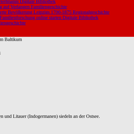
 Hertmanni
Digitale Bibliothek
ng auf Verlangen
Familiengeschichte
ierte Bevölkerung Leipzigs 1700-1875
Regionalgeschichte
 Familienforschung online starten
Digitale Bibliothek
iengeschichte
im Baltikum
m
hte
hen
um
n und Litauer (Indogermanen) siedeln an der Ostsee.