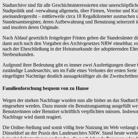
Stadtarchive sind für alle Geschichtsinteressierten eine unerschöpfli
Stadtpolitik und -verwaltung allgemein, über Firmen, Vereine und Kul
aneinandergereiht – mittlerweile circa 18 Regalkilometer ausmachen 
Standesamtsregister, deren Aufbewahrung und Benutzung seinerzeit im
und insofern deren Originale.
Nach Ablauf gesetzlich festgelegter Fristen geben die Standesämter di
dann auch nach den Vorgaben des Archivgesetzes NRW einsehbar, es 
nach der Eheschließung in der Heiratsurkunde der adoptierenden E
Sterbeurkunden.
Aufgrund ihrer Bedeutung gibt es immer zwei Ausfertigungen dieser Q
zuständige Landesarchiv, um im Falle eines Verlustes der ersten Seri
eingefügter Nachträge deutlich aussagekräftiger als die Zweitschrift
Familienforschung bequem von zu Hause
Wegen der starken Nachfrage wurden nun alle bisher an das Stadtar
eingesehen werden. Dazu musste ein Benutzungsantrag ausgefüllt wer
Benutzerinnen oder Benutzer schriftlich verpflichten müssen. Insbes
Nachfrage wird damit reagiert.
Die Online-Stellung und somit völlig freie Nutzung im Web verlangt ei
Düsseldorf an der Praxis des Landesarchivs NRW. Stand heute werden