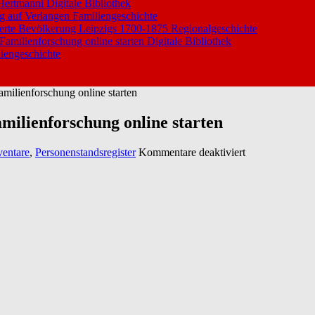
 Hertmanni
Digitale Bibliothek
ng auf Verlangen
Familiengeschichte
ierte Bevölkerung Leipzigs 1700-1875
Regionalgeschichte
 Familienforschung online starten
Digitale Bibliothek
iengeschichte
amilienforschung online starten
amilienforschung online starten
für
ventare
,
Personenstandsregister
Kommentare deaktiviert
Der
Pressedienst
Düsseldorf
informiert:
Familienforsch
online
starten