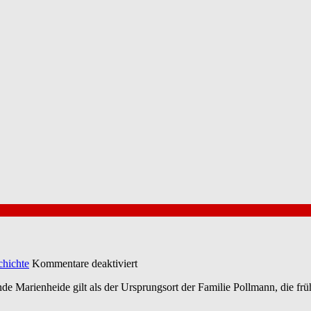
für
chichte
Kommentare deaktiviert
Das
e Marienheide gilt als der Ursprungsort der Familie Pollmann, die fr
bergische
Geschlecht