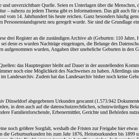
che und unverzichtbare Quelle. Seien es Unterlagen über die Menschen, d
tur – nahezu zu jedem Thema gibt es Informationen. Das gilt auch für 
und vom 14. Jahrhundert bis heute reichen. Ganz besonders häufig genu
 Personenstandsgesetz neu geregelt wurde. Sie sind die Grundlage eine
ese drei Register an die zuständigen Archive ab (Geburten: 110 Jahre, H
sei denn es wurden Nachträge eingetragen, die Belange des Datenschu
ltern aufgenommen wurden, Angaben über uneheliche Geburten in den 
uellen: das Hauptregister bleibt auf Dauer in der ausstellenden Komm
e immer noch eine Möglichkeit des Nachweises zu haben. Allerdings sind
en im Landesarchiv. Zudem hat das Landesarchiv bisher noch keine Gebur
chiv Düsseldorf abgegebenen Urkunden gescannt (1.573.942 Dokumente)
den, in dem auch auf die datenschutzrechtlichen, schutzwürdigen Bela
ondere Familienforschende, Erbenermittler, Gerichte und Behörden nutz
ne noch größere Sorgfalt, weshalb die Fristen zur Freigabe hier etwas 
 die Geburtsurkunden bis zum Jahr 1876, Heiratsurkunden bis 1899 un