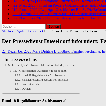
[ 14. Juni 2026 ]
Die rheinische Patrizier- und Beamtenfamilie
[ 22. März 2026 ]
Urteil im Prozess Gottfried Liesegang: Tötu
[ 16. Januar 2026 ]
Leipziger Geschlechter Bd. 3 : Die Reform
[ 22. Dezember 2025 ]
Der Pressedienst Düsseldorf informiert:
[ 27. November 2025 ]
Dorfchronik von Urbach im Harz
Famil
Suchen
nach:
Startseite
Digitale Bibliothek
Der Pressedienst Düsseldorf informiert: F
Der Pressedienst Düsseldorf informiert: F
22. Dezember 2025
Mara
Digitale Bibliothek
,
Familiengeschichte
,
In
Inhaltsverzeichnis
Mehr als 1,5 Millionen Urkunden sind digitalisiert
Der Pressedienst Düsseldorf meldet dazu:
Rund 18 Regalkilometer Archivmaterial
Familienforschung bequem von zu Hause
Faktenübersicht:
Quellen:
Rund 18 Regalkilometer Archivmaterial