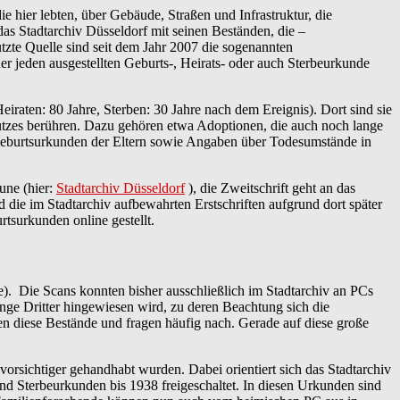
ie hier lebten, über Gebäude, Straßen und Infrastruktur, die
das Stadtarchiv Düsseldorf mit seinen Beständen, die –
tzte Quelle sind seit dem Jahr 2007 die sogenannten
r jeden ausgestellten Geburts-, Heirats- oder auch Sterbeurkunde
eiraten: 80 Jahre, Sterben: 30 Jahre nach dem Ereignis). Dort sind sie
tzes berühren. Dazu gehören etwa Adoptionen, die auch noch lange
Geburtsurkunden der Eltern sowie Angaben über Todesumstände in
une (hier:
Stadtarchiv Düsseldorf
), die Zweitschrift geht an das
 die im Stadtarchiv aufbewahrten Erstschriften aufgrund dort später
tsurkunden online gestellt.
. Die Scans konnten bisher ausschließlich im Stadtarchiv an PCs
nge Dritter hingewiesen wird, zu deren Beachtung sich die
en diese Bestände und fragen häufig nach. Gerade auf diese große
vorsichtiger gehandhabt wurden. Dabei orientiert sich das Stadtarchiv
d Sterbeurkunden bis 1938 freigeschaltet. In diesen Urkunden sind