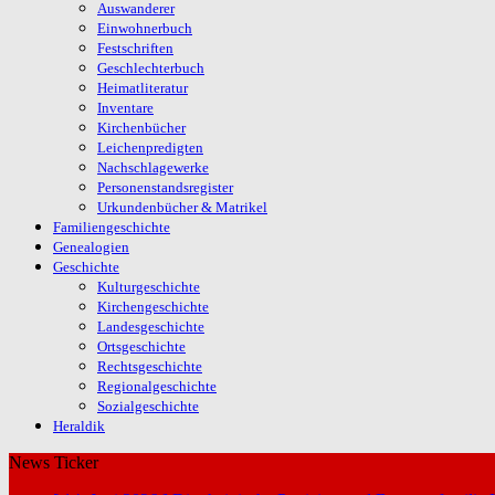
Auswanderer
Einwohnerbuch
Festschriften
Geschlechterbuch
Heimatliteratur
Inventare
Kirchenbücher
Leichenpredigten
Nachschlagewerke
Personenstandsregister
Urkundenbücher & Matrikel
Familiengeschichte
Genealogien
Geschichte
Kulturgeschichte
Kirchengeschichte
Landesgeschichte
Ortsgeschichte
Rechtsgeschichte
Regionalgeschichte
Sozialgeschichte
Heraldik
News Ticker