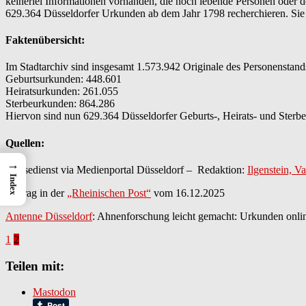
keinerlei Informationen vorhanden, die noch lebende Personen oder
629.364 Düsseldorfer Urkunden ab dem Jahr 1798 recherchieren. Sie 
Faktenübersicht:
Im Stadtarchiv sind insgesamt 1.573.942 Originale des Personenstandsr
Geburtsurkunden: 448.601
Heiratsurkunden: 261.055
Sterbeurkunden: 864.286
Hiervon sind nun 629.364 Düsseldorfer Geburts-, Heirats- und Sterb
Quellen:
→
Pressedienst via Medienportal Düsseldorf – Redaktion:
Ilgenstein, V
Index
Beitrag in der
„Rheinischen Post“
vom 16.12.2025
Antenne Düsseldorf
: Ahnenforschung leicht gemacht: Urkunden onli
1
2
Teilen mit:
Mastodon