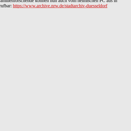
 Familienforschende können nun auch vom heimischen PC aus in
rufbar:
https://www.archive.nrw.de/stadtarchiv-duesseldorf