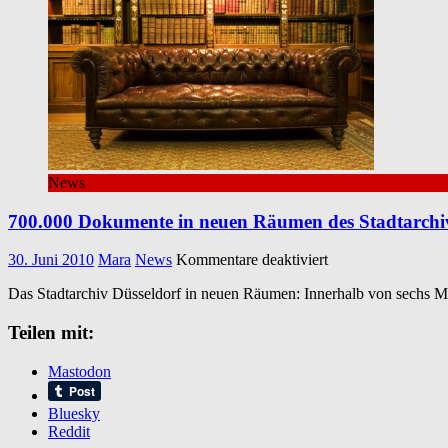
News
700.000 Dokumente in neuen Räumen des Stadtarchiv
für
30. Juni 2010
Mara
News
Kommentare deaktiviert
700.000
Das Stadtarchiv Düsseldorf in neuen Räumen: Innerhalb von sechs Mon
Dokumente
in
Teilen mit:
neuen
Räumen
des
Mastodon
Stadtarchivs
Düsseldorf
Bluesky
Reddit