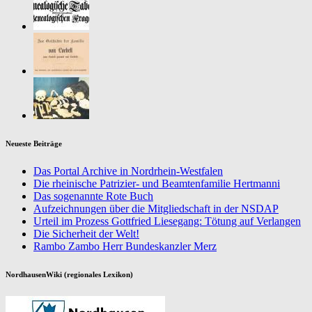
Neueste Beiträge
Das Portal Archive in Nordrhein-Westfalen
Die rheinische Patrizier- und Beamtenfamilie Hertmanni
Das sogenannte Rote Buch
Aufzeichnungen über die Mitgliedschaft in der NSDAP
Urteil im Prozess Gottfried Liesegang: Tötung auf Verlangen
Die Sicherheit der Welt!
Rambo Zambo Herr Bundeskanzler Merz
NordhausenWiki (regionales Lexikon)