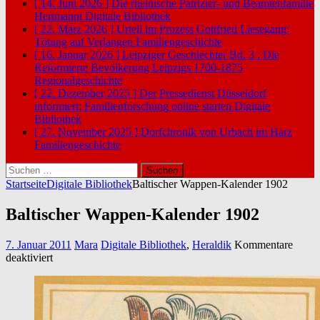
[ 14. Juni 2026 ]
Die rheinische Patrizier- und Beamtenfamilie
Hertmanni
Digitale Bibliothek
[ 22. März 2026 ]
Urteil im Prozess Gottfried Liesegang:
Tötung auf Verlangen
Familiengeschichte
[ 16. Januar 2026 ]
Leipziger Geschlechter Bd. 3 : Die
Reformierte Bevölkerung Leipzigs 1700-1875
Regionalgeschichte
[ 22. Dezember 2025 ]
Der Pressedienst Düsseldorf
informiert: Familienforschung online starten
Digitale
Bibliothek
[ 27. November 2025 ]
Dorfchronik von Urbach im Harz
Familiengeschichte
Suchen
nach:
Startseite
Digitale Bibliothek
Baltischer Wappen-Kalender 1902
Baltischer Wappen-Kalender 1902
7. Januar 2011
Mara
Digitale Bibliothek
,
Heraldik
Kommentare
für
deaktiviert
Baltischer
Wappen-
Kalender
1902