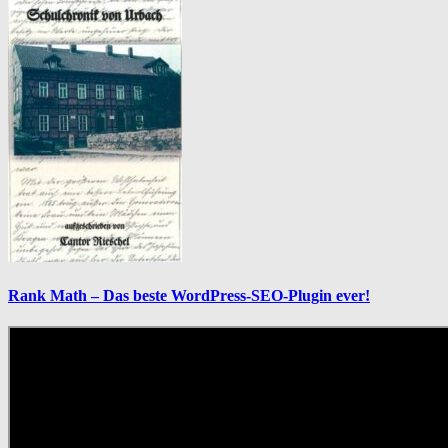
Rank Math – Das beste WordPress-SEO-Plugin ever!