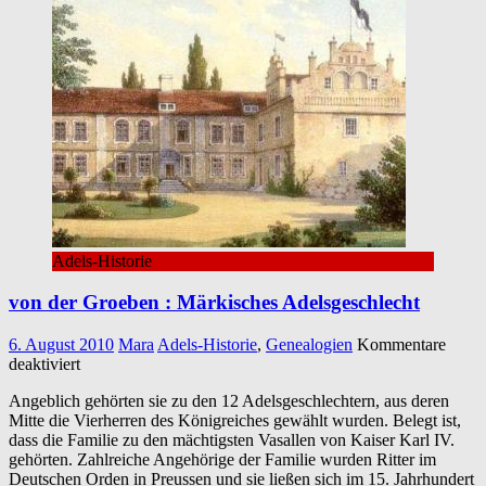
Adels-Historie
von der Groeben : Märkisches Adelsgeschlecht
6. August 2010
Mara
Adels-Historie
,
Genealogien
Kommentare
für
deaktiviert
von
Angeblich gehörten sie zu den 12 Adelsgeschlechtern, aus deren
der
Mitte die Vierherren des Königreiches gewählt wurden. Belegt ist,
Groeben
dass die Familie zu den mächtigsten Vasallen von Kaiser Karl IV.
:
gehörten. Zahlreiche Angehörige der Familie wurden Ritter im
Märkisches
Deutschen Orden in Preussen und sie ließen sich im 15. Jahrhundert
Adelsgeschlecht