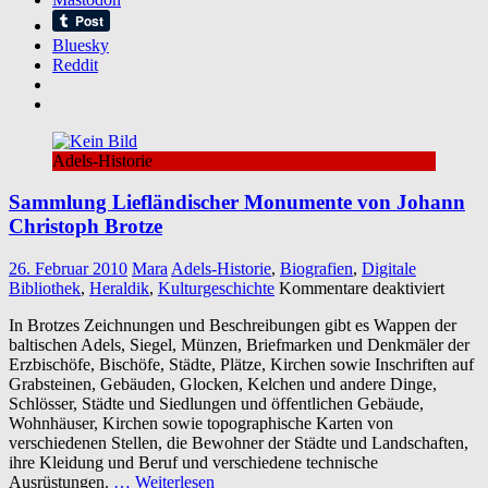
Bluesky
Reddit
Adels-Historie
Sammlung Liefländischer Monumente von Johann
Christoph Brotze
26. Februar 2010
Mara
Adels-Historie
,
Biografien
,
Digitale
für
Bibliothek
,
Heraldik
,
Kulturgeschichte
Kommentare deaktiviert
Samm
In Brotzes Zeichnungen und Beschreibungen gibt es Wappen der
Lieflä
baltischen Adels, Siegel, Münzen, Briefmarken und Denkmäler der
Monu
Erzbischöfe, Bischöfe, Städte, Plätze, Kirchen sowie Inschriften auf
von
Grabsteinen, Gebäuden, Glocken, Kelchen und andere Dinge,
Johan
Schlösser, Städte und Siedlungen und öffentlichen Gebäude,
Chris
Wohnhäuser, Kirchen sowie topographische Karten von
Brotz
verschiedenen Stellen, die Bewohner der Städte und Landschaften,
ihre Kleidung und Beruf und verschiedene technische
Ausrüstungen.
… Weiterlesen