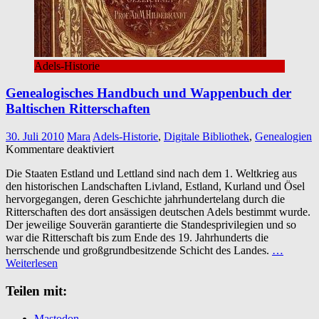
Adels-Historie
Genealogisches Handbuch und Wappenbuch der
Baltischen Ritterschaften
30. Juli 2010
Mara
Adels-Historie
,
Digitale Bibliothek
,
Genealogien
für
Kommentare deaktiviert
Genealogisches
Die Staaten Estland und Lettland sind nach dem 1. Weltkrieg aus
Handbuch
den historischen Landschaften Livland, Estland, Kurland und Ösel
und
hervorgegangen, deren Geschichte jahrhundertelang durch die
Wappenbuch
Ritterschaften des dort ansässigen deutschen Adels bestimmt wurde.
der
Der jeweilige Souverän garantierte die Standesprivilegien und so
Baltischen
war die Ritterschaft bis zum Ende des 19. Jahrhunderts die
Ritterschaften
herrschende und großgrundbesitzende Schicht des Landes.
…
Weiterlesen
Teilen mit:
Mastodon