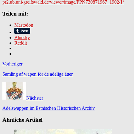
pr2.ub.uni-greifswald.de/viewer/image/PPN730871967_1902/1/
Teilen mit:
Mastodon
Bluesky
Reddit
Vorheriger
Samling af wapen för de adeliga ätter
Nächster
Adelswappen im Estnischen Historischen Archiv
Ähnliche Artikel