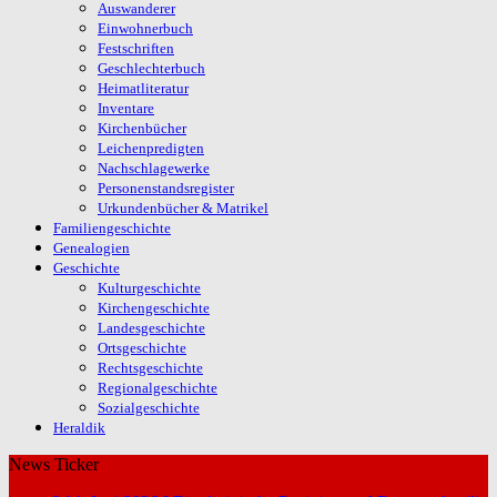
Auswanderer
Einwohnerbuch
Festschriften
Geschlechterbuch
Heimatliteratur
Inventare
Kirchenbücher
Leichenpredigten
Nachschlagewerke
Personenstandsregister
Urkundenbücher & Matrikel
Familiengeschichte
Genealogien
Geschichte
Kulturgeschichte
Kirchengeschichte
Landesgeschichte
Ortsgeschichte
Rechtsgeschichte
Regionalgeschichte
Sozialgeschichte
Heraldik
News Ticker