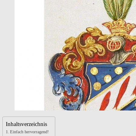
Estnischen
Historischen
Archiv
Inhaltsverzeichnis
Einfach hervorragend!