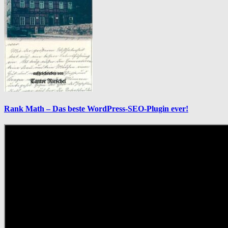
Rank Math – Das beste WordPress-SEO-Plugin ever!