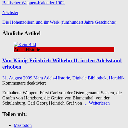
Baltischer Wappen-Kalender 1902
Nächster
Die Hohenzollern und ihr Werk (fünfhundert Jahre Geschichte)
Ähnliche Artikel
Adels-Historie
Von König Friedrich Wilhelm II. in den Adelsstand
erhoben
31. August 2009
Mara
Adels-Historie
,
Digitale Bibliothek
,
Heraldik
für
Kommentare deaktiviert
Von
Enthaltene Wappen: Fürst Carl von der Osten genannt Sacken, die
König
Grafen von Hertzberg, die Grafen von Blumenthal, von der
Friedrich
Schulenburg, Carl Georg Heinrich Graf von
… Weiterlesen
Wilhelm
II.
Teilen mit:
in
den
Adelsstand
Mastodon