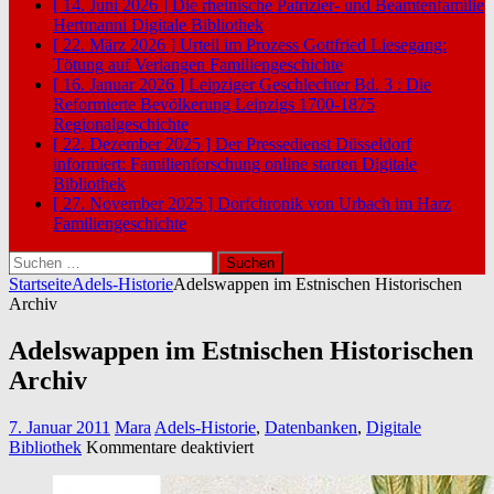
[ 14. Juni 2026 ]
Die rheinische Patrizier- und Beamtenfamilie
Hertmanni
Digitale Bibliothek
[ 22. März 2026 ]
Urteil im Prozess Gottfried Liesegang:
Tötung auf Verlangen
Familiengeschichte
[ 16. Januar 2026 ]
Leipziger Geschlechter Bd. 3 : Die
Reformierte Bevölkerung Leipzigs 1700-1875
Regionalgeschichte
[ 22. Dezember 2025 ]
Der Pressedienst Düsseldorf
informiert: Familienforschung online starten
Digitale
Bibliothek
[ 27. November 2025 ]
Dorfchronik von Urbach im Harz
Familiengeschichte
Suchen
nach:
Startseite
Adels-Historie
Adelswappen im Estnischen Historischen
Archiv
Adelswappen im Estnischen Historischen
Archiv
7. Januar 2011
Mara
Adels-Historie
,
Datenbanken
,
Digitale
für
Bibliothek
Kommentare deaktiviert
Adelswappen
im