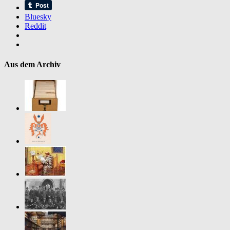
erhoben
Bluesky
Reddit
Aus dem Archiv