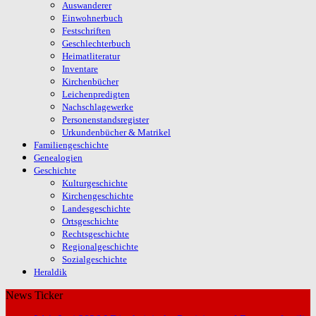
Auswanderer
Einwohnerbuch
Festschriften
Geschlechterbuch
Heimatliteratur
Inventare
Kirchenbücher
Leichenpredigten
Nachschlagewerke
Personenstandsregister
Urkundenbücher & Matrikel
Familiengeschichte
Genealogien
Geschichte
Kulturgeschichte
Kirchengeschichte
Landesgeschichte
Ortsgeschichte
Rechtsgeschichte
Regionalgeschichte
Sozialgeschichte
Heraldik
News Ticker