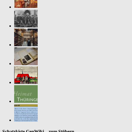
Schatzkiste GenWiki – zum Stöbern