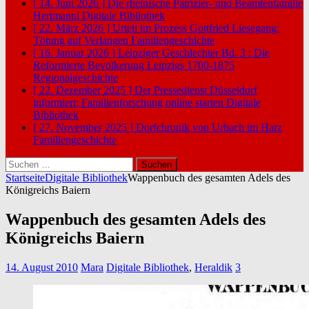
[ 14. Juni 2026 ]
Die rheinische Patrizier- und Beamtenfamilie
Hertmanni
Digitale Bibliothek
[ 22. März 2026 ]
Urteil im Prozess Gottfried Liesegang:
Tötung auf Verlangen
Familiengeschichte
[ 16. Januar 2026 ]
Leipziger Geschlechter Bd. 3 : Die
Reformierte Bevölkerung Leipzigs 1700-1875
Regionalgeschichte
[ 22. Dezember 2025 ]
Der Pressedienst Düsseldorf
informiert: Familienforschung online starten
Digitale
Bibliothek
[ 27. November 2025 ]
Dorfchronik von Urbach im Harz
Familiengeschichte
Suchen
nach:
Startseite
Digitale Bibliothek
Wappenbuch des gesamten Adels des
Königreichs Baiern
Wappenbuch des gesamten Adels des
Königreichs Baiern
14. August 2010
Mara
Digitale Bibliothek
,
Heraldik
3