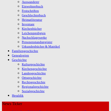
Auswanderer
Einwohnerbuch
Festschriften
Geschlechterbuch
Heimatliteratur
Inventare
Kirchenbücher
Leichenpredigten
Nachschlagewerke
Personenstandsregister
Urkundenbücher & Matrikel
Familiengeschichte
Genealogien
Geschichte
Kulturgeschichte
Kirchengeschichte
Landesgeschichte
Ortsgeschichte
Rechtsgeschichte
Regionalgeschichte
Sozialgeschichte
Heraldik
News Ticker