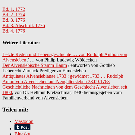
Bd. 1. 1772
Bd. 2. 1774
Bd. 3. 1776
Bd. 3. Abschrift. 1776
Bd. 4. 1776
Weitere Literatur:
Letzte Reden und Lebensgeschichte … von Rudolph Anthon von
Alvensleben
/ … von Philip Ludewig Wöldecken
Der Alvenslebische Stamm-Baum
/ entworfen von Gottlieb
Leberecht Zarnack Prediger zu Eimersleben
Antiquitates Alvenslebianae 1733 : gewidmet 1733 … Rudolph
Anton von Alvensleben auf Neugattersleben 28.09.1768
Geschichtliche Nachrichten von dem Geschlecht Alvensleben seit
1800
, von Dr. Hellmut Kretzschmar, 1930 herausgegeben vom
Familienverband von Alvensleben
Teilen mit:
Mastodon
Bluesky