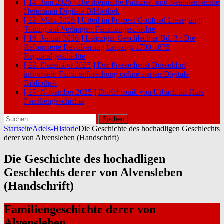
[ 14. Juni 2026 ]
Die rheinische Patrizier- und Beamtenfamilie
Hertmanni
Digitale Bibliothek
[ 22. März 2026 ]
Urteil im Prozess Gottfried Liesegang:
Tötung auf Verlangen
Familiengeschichte
[ 16. Januar 2026 ]
Leipziger Geschlechter Bd. 3 : Die
Reformierte Bevölkerung Leipzigs 1700-1875
Regionalgeschichte
[ 22. Dezember 2025 ]
Der Pressedienst Düsseldorf
informiert: Familienforschung online starten
Digitale
Bibliothek
[ 27. November 2025 ]
Dorfchronik von Urbach im Harz
Familiengeschichte
Suchen
nach:
Startseite
Adels-Historie
Die Geschichte des hochadligen Geschlechts
derer von Alvensleben (Handschrift)
Die Geschichte des hochadligen
Geschlechts derer von Alvensleben
(Handschrift)
Familiengeschichte derer von
Alvensleben