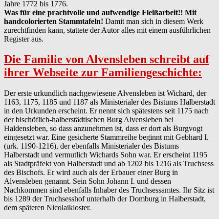
Jahre 1772 bis 1776.
Was für eine prachtvolle und aufwendige Fleißarbeit!! Mit
handcolorierten Stammtafeln!
Damit man sich in diesem Werk
zurechtfinden kann, stattete der Autor alles mit einem ausführlichen
Register aus.
Die Familie von Alvensleben schreibt auf
ihrer Webseite zur Familiengeschichte:
Der erste urkundlich nachgewiesene Alvensleben ist Wichard, der
1163, 1175, 1185 und 1187 als Ministerialer des Bistums Halberstadt
in den Urkunden erscheint. Er nennt sich spätestens seit 1175 nach
der bischöflich-halberstädtischen Burg Alvensleben bei
Haldensleben, so dass anzunehmen ist, dass er dort als Burgvogt
eingesetzt war. Eine gesicherte Stammreihe beginnt mit Gebhard I.
(urk. 1190-1216), der ebenfalls Ministerialer des Bistums
Halberstadt und vermutlich Wichards Sohn war. Er erscheint 1195
als Stadtpräfekt von Halberstadt und ab 1202 bis 1216 als Truchsess
des Bischofs. Er wird auch als der Erbauer einer Burg in
Alvensleben genannt. Sein Sohn Johann I. und dessen
Nachkommen sind ebenfalls Inhaber des Truchsessamtes. Ihr Sitz ist
bis 1289 der Truchsesshof unterhalb der Domburg in Halberstadt,
dem späteren Nicolaikloster.