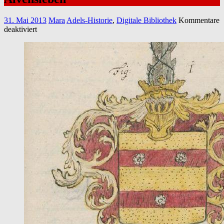
31. Mai 2013
Mara
Adels-Historie
,
Digitale Bibliothek
Kommentare
für
deaktiviert
Die
Geschichte
des
hochadligen
Geschlechts
derer
von
Alvensleben
(Handschrift)