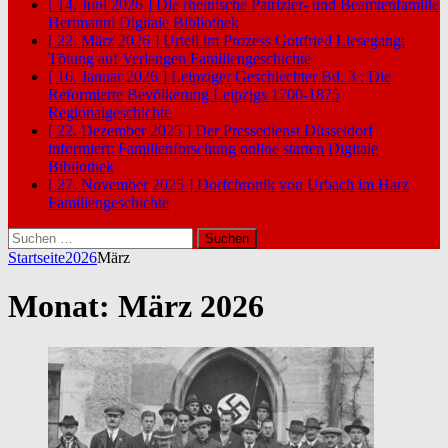
[ 14. Juni 2026 ]
Die rheinische Patrizier- und Beamtenfamilie
Hertmanni
Digitale Bibliothek
[ 22. März 2026 ]
Urteil im Prozess Gottfried Liesegang:
Tötung auf Verlangen
Familiengeschichte
[ 16. Januar 2026 ]
Leipziger Geschlechter Bd. 3 : Die
Reformierte Bevölkerung Leipzigs 1700-1875
Regionalgeschichte
[ 22. Dezember 2025 ]
Der Pressedienst Düsseldorf
informiert: Familienforschung online starten
Digitale
Bibliothek
[ 27. November 2025 ]
Dorfchronik von Urbach im Harz
Familiengeschichte
Suchen
nach:
Startseite
2026
März
Monat:
März 2026