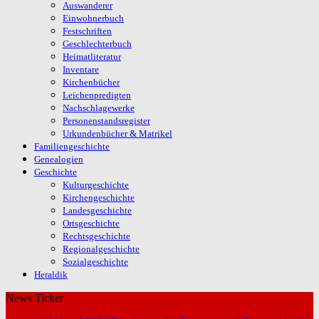
Auswanderer
Einwohnerbuch
Festschriften
Geschlechterbuch
Heimatliteratur
Inventare
Kirchenbücher
Leichenpredigten
Nachschlagewerke
Personenstandsregister
Urkundenbücher & Matrikel
Familiengeschichte
Genealogien
Geschichte
Kulturgeschichte
Kirchengeschichte
Landesgeschichte
Ortsgeschichte
Rechtsgeschichte
Regionalgeschichte
Sozialgeschichte
Heraldik
News Ticker