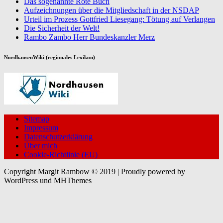
Das sogenannte Rote Buch
Aufzeichnungen über die Mitgliedschaft in der NSDAP
Urteil im Prozess Gottfried Liesegang: Tötung auf Verlangen
Die Sicherheit der Welt!
Rambo Zambo Herr Bundeskanzler Merz
NordhausenWiki (regionales Lexikon)
Sitemap
Impressum
Datenschutzerklärung
Über mich
Cookie-Richtlinie (EU)
Copyright Margit Rambow © 2019 | Proudly powered by
WordPress und MHThemes