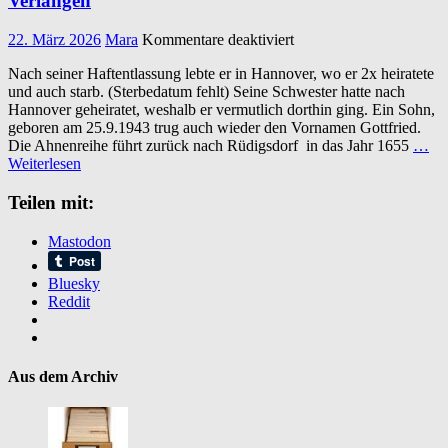
Verlangen
für
22. März 2026
Mara
Kommentare deaktiviert
Urteil
Nach seiner Haftentlassung lebte er in Hannover, wo er 2x heiratete
im
und auch starb. (Sterbedatum fehlt) Seine Schwester hatte nach
Prozess
Hannover geheiratet, weshalb er vermutlich dorthin ging. Ein Sohn,
Gottfried
geboren am 25.9.1943 trug auch wieder den Vornamen Gottfried.
Liesegang:
Die Ahnenreihe führt zurück nach Rüdigsdorf in das Jahr 1655
…
Tötung
Weiterlesen
auf
Verlangen
Teilen mit:
Mastodon
Bluesky
Reddit
Aus dem Archiv