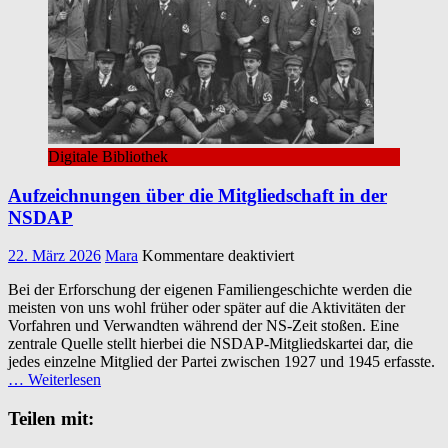
Digitale Bibliothek
Aufzeichnungen über die Mitgliedschaft in der
NSDAP
für
22. März 2026
Mara
Kommentare deaktiviert
Aufzeichnungen
Bei der Erforschung der eigenen Familiengeschichte werden die
über
meisten von uns wohl früher oder später auf die Aktivitäten der
die
Vorfahren und Verwandten während der NS-Zeit stoßen. Eine
Mitgliedschaft
zentrale Quelle stellt hierbei die NSDAP-Mitgliedskartei dar, die
in
jedes einzelne Mitglied der Partei zwischen 1927 und 1945 erfasste.
der
… Weiterlesen
NSDAP
Teilen mit: