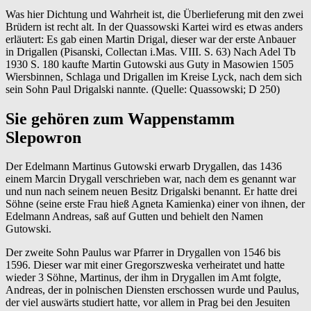
Was hier Dichtung und Wahrheit ist, die Überlieferung mit den zwei
Brüdern ist recht alt. In der Quassowski Kartei wird es etwas anders
erläutert: Es gab einen Martin Drigal, dieser war der erste Anbauer
in Drigallen (Pisanski, Collectan i.Mas. VIII. S. 63) Nach Adel Tb
1930 S. 180 kaufte Martin Gutowski aus Guty in Masowien 1505
Wiersbinnen, Schlaga und Drigallen im Kreise Lyck, nach dem sich
sein Sohn Paul Drigalski nannte. (Quelle: Quassowski; D 250)
Sie gehören zum Wappenstamm
Slepowron
Der Edelmann Martinus Gutowski erwarb Drygallen, das 1436
einem Marcin Drygall verschrieben war, nach dem es genannt war
und nun nach seinem neuen Besitz Drigalski benannt. Er hatte drei
Söhne (seine erste Frau hieß Agneta Kamienka) einer von ihnen, der
Edelmann Andreas, saß auf Gutten und behielt den Namen
Gutowski.
Der zweite Sohn Paulus war Pfarrer in Drygallen von 1546 bis
1596. Dieser war mit einer Gregorszweska verheiratet und hatte
wieder 3 Söhne, Martinus, der ihm in Drygallen im Amt folgte,
Andreas, der in polnischen Diensten erschossen wurde und Paulus,
der viel auswärts studiert hatte, vor allem in Prag bei den Jesuiten