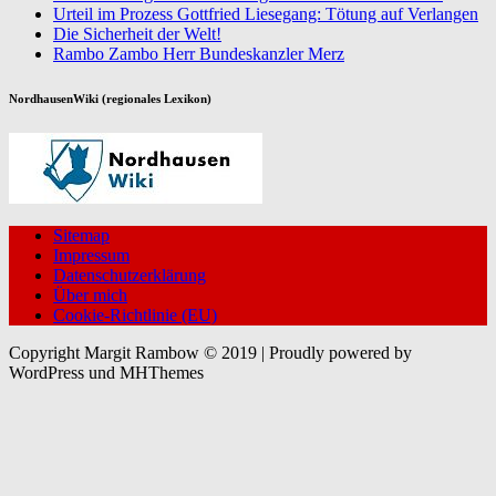
Urteil im Prozess Gottfried Liesegang: Tötung auf Verlangen
Die Sicherheit der Welt!
Rambo Zambo Herr Bundeskanzler Merz
NordhausenWiki (regionales Lexikon)
Sitemap
Impressum
Datenschutzerklärung
Über mich
Cookie-Richtlinie (EU)
Copyright Margit Rambow © 2019 | Proudly powered by
WordPress und MHThemes