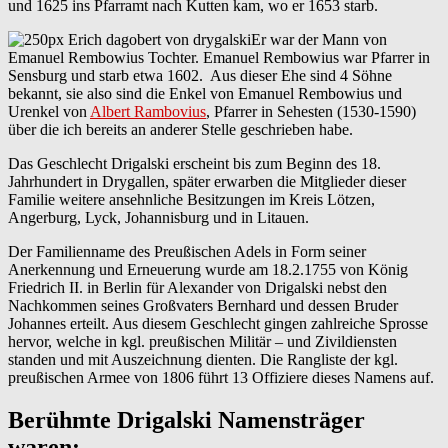
und 1625 ins Pfarramt nach Kutten kam, wo er 1653 starb.
Er war der Mann von
Emanuel Rembowius Tochter. Emanuel Rembowius war Pfarrer in
Sensburg und starb etwa 1602. Aus dieser Ehe sind 4 Söhne
bekannt, sie also sind die Enkel von Emanuel Rembowius und
Urenkel von
Albert Rambovius
, Pfarrer in Sehesten (1530-1590)
über die ich bereits an anderer Stelle geschrieben habe.
Das Geschlecht Drigalski erscheint bis zum Beginn des 18.
Jahrhundert in Drygallen, später erwarben die Mitglieder dieser
Familie weitere ansehnliche Besitzungen im Kreis Lötzen,
Angerburg, Lyck, Johannisburg und in Litauen.
Der Familienname des Preußischen Adels in Form seiner
Anerkennung und Erneuerung wurde am 18.2.1755 von König
Friedrich II. in Berlin für Alexander von Drigalski nebst den
Nachkommen seines Großvaters Bernhard und dessen Bruder
Johannes erteilt. Aus diesem Geschlecht gingen zahlreiche Sprosse
hervor, welche in kgl. preußischen Militär – und Zivildiensten
standen und mit Auszeichnung dienten. Die Rangliste der kgl.
preußischen Armee von 1806 führt 13 Offiziere dieses Namens auf.
Berühmte Drigalski Namensträger
waren: