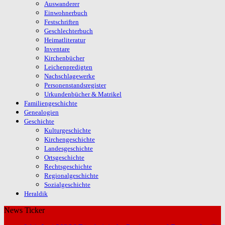
Auswanderer
Einwohnerbuch
Festschriften
Geschlechterbuch
Heimatliteratur
Inventare
Kirchenbücher
Leichenpredigten
Nachschlagewerke
Personenstandsregister
Urkundenbücher & Matrikel
Familiengeschichte
Genealogien
Geschichte
Kulturgeschichte
Kirchengeschichte
Landesgeschichte
Ortsgeschichte
Rechtsgeschichte
Regionalgeschichte
Sozialgeschichte
Heraldik
News Ticker