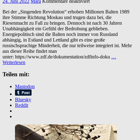
für
24. Juni 2022
Mara
Kommentare deaktiviert
Dokus
Bei der „Singenden Revolution“ erhoben Millionen Balten 1989
auf
ihre Stimme Richtung Moskau und trugen dazu bei, die
ZDF-
Riesenmacht zu Fall zu bringen. Dennoch ist nach 30 Jahren
Info:
Unabhängigkeit ein Gefühl der Bedrohung geblieben.
Im
Energiepolitisch sind die Balten noch immer von Russland
Schatten
abhängig, in Estland und Lettland gibt es eine große
Russlands:
russischsprachige Minderheit, die nur teilweise integriert ist. Mehr
Das
aus dieser Reihe findet man
Baltikum
unter: https://www.zdf.de/dokumentation/zdfinfo-doku
…
Weiterlesen
Teilen mit:
Mastodon
Bluesky
Reddit