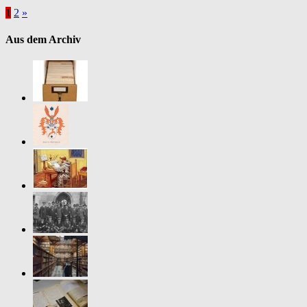
Seitennummerierung
1
2
»
der
Aus dem Archiv
Beiträge