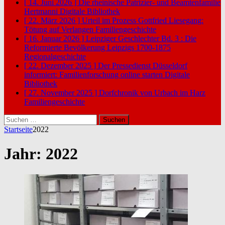
[ 14. Juni 2026 ]
Die rheinische Patrizier- und Beamtenfamilie
Hertmanni
Digitale Bibliothek
[ 22. März 2026 ]
Urteil im Prozess Gottfried Liesegang:
Tötung auf Verlangen
Familiengeschichte
[ 16. Januar 2026 ]
Leipziger Geschlechter Bd. 3 : Die
Reformierte Bevölkerung Leipzigs 1700-1875
Regionalgeschichte
[ 22. Dezember 2025 ]
Der Pressedienst Düsseldorf
informiert: Familienforschung online starten
Digitale
Bibliothek
[ 27. November 2025 ]
Dorfchronik von Urbach im Harz
Familiengeschichte
Suchen
nach:
Startseite
2022
Jahr:
2022