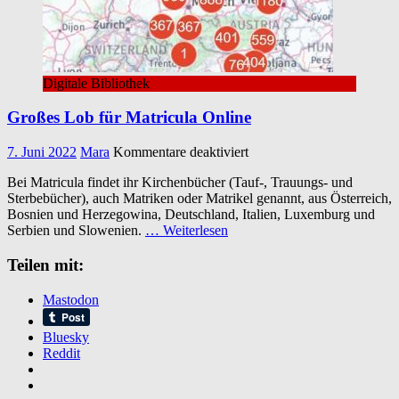
Digitale Bibliothek
Großes Lob für Matricula Online
für
7. Juni 2022
Mara
Kommentare deaktiviert
Großes
Bei Matricula findet ihr Kirchenbücher (Tauf-, Trauungs- und
Lob
Sterbebücher), auch Matriken oder Matrikel genannt, aus Österreich,
für
Bosnien und Herzegowina, Deutschland, Italien, Luxemburg und
Matricula
Serbien und Slowenien.
… Weiterlesen
Online
Teilen mit:
Mastodon
Bluesky
Reddit