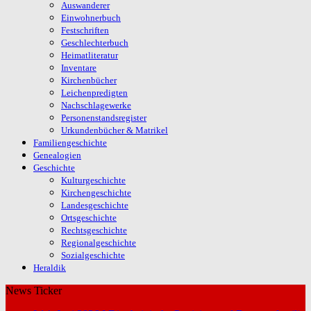
Auswanderer
Einwohnerbuch
Festschriften
Geschlechterbuch
Heimatliteratur
Inventare
Kirchenbücher
Leichenpredigten
Nachschlagewerke
Personenstandsregister
Urkundenbücher & Matrikel
Familiengeschichte
Genealogien
Geschichte
Kulturgeschichte
Kirchengeschichte
Landesgeschichte
Ortsgeschichte
Rechtsgeschichte
Regionalgeschichte
Sozialgeschichte
Heraldik
News Ticker