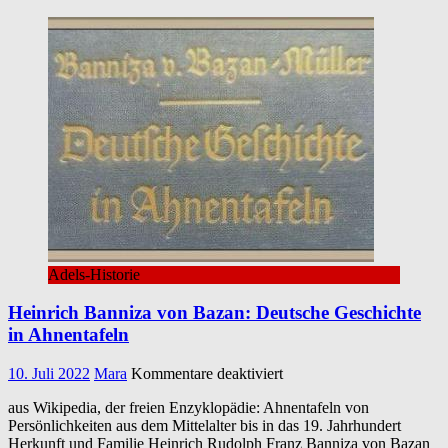
Adels-Historie
Heinrich Banniza von Bazan: Deutsche Geschichte
in Ahnentafeln
für
10. Juli 2022
Mara
Kommentare deaktiviert
Heinrich
aus Wikipedia, der freien Enzyklopädie: Ahnentafeln von
Banniza
Persönlichkeiten aus dem Mittelalter bis in das 19. Jahrhundert
von
Herkunft und Familie Heinrich Rudolph Franz Banniza von Bazan
Bazan: