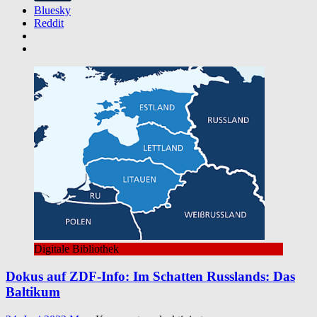
Bluesky
Reddit
Digitale Bibliothek
Dokus auf ZDF-Info: Im Schatten Russlands: Das
Baltikum