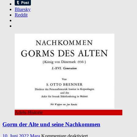
Bluesky
Reddit
Adels-Historie
Gorm der Alte und seine Nachkommen
für
10. Juni 2022
Mara
Kommentare deaktiviert