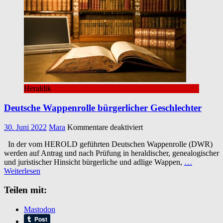
Heraldik
Deutsche Wappenrolle bürgerlicher Geschlechter
für
30. Juni 2022
Mara
Kommentare deaktiviert
Deutsche
In der vom HEROLD geführten Deutschen Wappenrolle (DWR)
Wappenrolle
werden auf Antrag und nach Prüfung in heraldischer, genealogischer
bürgerlicher
und juristischer Hinsicht bürgerliche und adlige Wappen,
…
Geschlechter
Weiterlesen
Teilen mit:
Mastodon