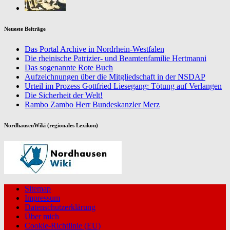
Neueste Beiträge
Das Portal Archive in Nordrhein-Westfalen
Die rheinische Patrizier- und Beamtenfamilie Hertmanni
Das sogenannte Rote Buch
Aufzeichnungen über die Mitgliedschaft in der NSDAP
Urteil im Prozess Gottfried Liesegang: Tötung auf Verlangen
Die Sicherheit der Welt!
Rambo Zambo Herr Bundeskanzler Merz
NordhausenWiki (regionales Lexikon)
Sitemap
Impressum
Datenschutzerklärung
Über mich
Cookie-Richtlinie (EU)