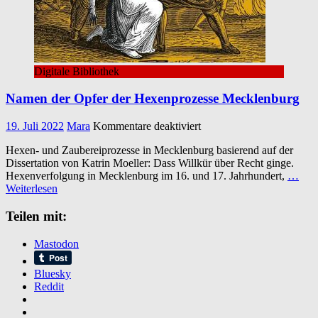
Digitale Bibliothek
Namen der Opfer der Hexenprozesse Mecklenburg
für
19. Juli 2022
Mara
Kommentare deaktiviert
Namen
Hexen- und Zaubereiprozesse in Mecklenburg basierend auf der
der
Dissertation von Katrin Moeller: Dass Willkür über Recht ginge.
Opfer
Hexenverfolgung in Mecklenburg im 16. und 17. Jahrhundert,
…
der
Weiterlesen
Hexenprozesse
Mecklenburg
Teilen mit:
Mastodon
Bluesky
Reddit