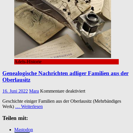
Adels-Historie
Genealogische Nachrichten adliger Familien aus der
Oberlausitz
für
16. Juni 2022
Mara
Kommentare deaktiviert
Genealogische
Geschichte einiger Familien aus der Oberlausitz (Mehrbändiges
Nachrichten
Werk)
… Weiterlesen
adliger
Familien
Teilen mit:
aus
der
Oberlausitz
Mastodon