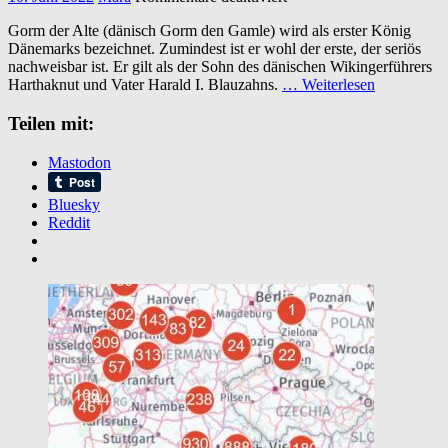
Gorm
Gorm der Alte (dänisch Gorm den Gamle) wird als erster König
der
Dänemarks bezeichnet. Zumindest ist er wohl der erste, der seriös
Alte
nachweisbar ist. Er gilt als der Sohn des dänischen Wikingerführers
und
Harthaknut und Vater Harald I. Blauzahns.
… Weiterlesen
seine
Nachkommen
Teilen mit:
Mastodon
Bluesky
Reddit