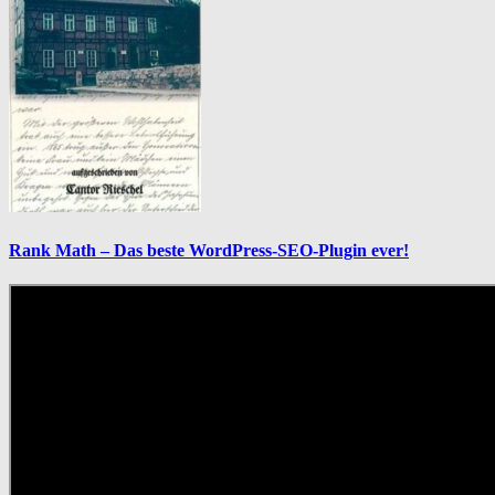
Rank Math – Das beste WordPress-SEO-Plugin ever!