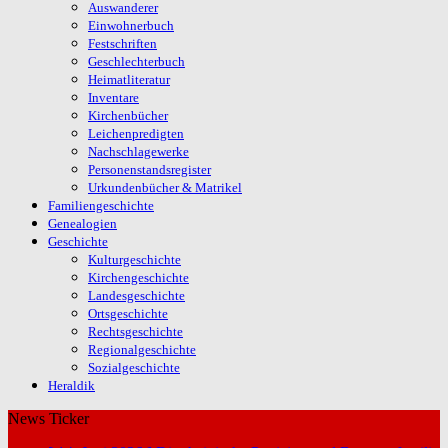
Auswanderer
Einwohnerbuch
Festschriften
Geschlechterbuch
Heimatliteratur
Inventare
Kirchenbücher
Leichenpredigten
Nachschlagewerke
Personenstandsregister
Urkundenbücher & Matrikel
Familiengeschichte
Genealogien
Geschichte
Kulturgeschichte
Kirchengeschichte
Landesgeschichte
Ortsgeschichte
Rechtsgeschichte
Regionalgeschichte
Sozialgeschichte
Heraldik
News Ticker