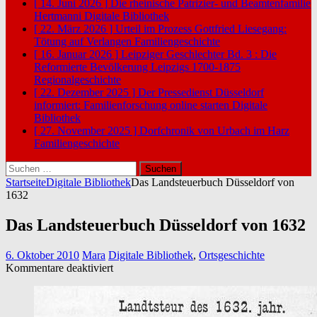
[ 14. Juni 2026 ]
Die rheinische Patrizier- und Beamtenfamilie
Hertmanni
Digitale Bibliothek
[ 22. März 2026 ]
Urteil im Prozess Gottfried Liesegang:
Tötung auf Verlangen
Familiengeschichte
[ 16. Januar 2026 ]
Leipziger Geschlechter Bd. 3 : Die
Reformierte Bevölkerung Leipzigs 1700-1875
Regionalgeschichte
[ 22. Dezember 2025 ]
Der Pressedienst Düsseldorf
informiert: Familienforschung online starten
Digitale
Bibliothek
[ 27. November 2025 ]
Dorfchronik von Urbach im Harz
Familiengeschichte
Suchen
nach:
Startseite
Digitale Bibliothek
Das Landsteuerbuch Düsseldorf von
1632
Das Landsteuerbuch Düsseldorf von 1632
6. Oktober 2010
Mara
Digitale Bibliothek
,
Ortsgeschichte
für
Kommentare deaktiviert
Das
Landsteuerbuch
Düsseldorf