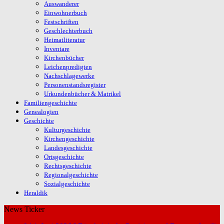
Auswanderer
Einwohnerbuch
Festschriften
Geschlechterbuch
Heimatliteratur
Inventare
Kirchenbücher
Leichenpredigten
Nachschlagewerke
Personenstandsregister
Urkundenbücher & Matrikel
Familiengeschichte
Genealogien
Geschichte
Kulturgeschichte
Kirchengeschichte
Landesgeschichte
Ortsgeschichte
Rechtsgeschichte
Regionalgeschichte
Sozialgeschichte
Heraldik
News Ticker