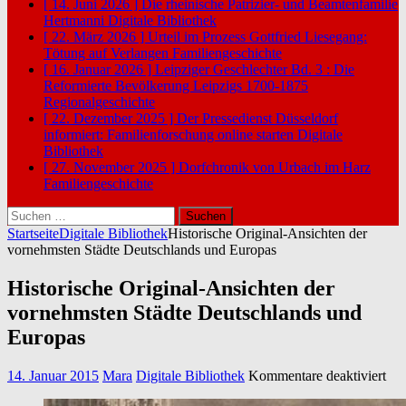
[ 14. Juni 2026 ]
Die rheinische Patrizier- und Beamtenfamilie
Hertmanni
Digitale Bibliothek
[ 22. März 2026 ]
Urteil im Prozess Gottfried Liesegang:
Tötung auf Verlangen
Familiengeschichte
[ 16. Januar 2026 ]
Leipziger Geschlechter Bd. 3 : Die
Reformierte Bevölkerung Leipzigs 1700-1875
Regionalgeschichte
[ 22. Dezember 2025 ]
Der Pressedienst Düsseldorf
informiert: Familienforschung online starten
Digitale
Bibliothek
[ 27. November 2025 ]
Dorfchronik von Urbach im Harz
Familiengeschichte
Suchen
nach:
Startseite
Digitale Bibliothek
Historische Original-Ansichten der
vornehmsten Städte Deutschlands und Europas
Historische Original-Ansichten der
vornehmsten Städte Deutschlands und
Europas
für
14. Januar 2015
Mara
Digitale Bibliothek
Kommentare deaktiviert
His