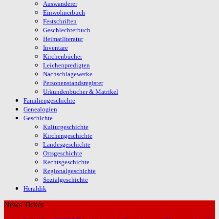
Auswanderer
Einwohnerbuch
Festschriften
Geschlechterbuch
Heimatliteratur
Inventare
Kirchenbücher
Leichenpredigten
Nachschlagewerke
Personenstandsregister
Urkundenbücher & Matrikel
Familiengeschichte
Genealogien
Geschichte
Kulturgeschichte
Kirchengeschichte
Landesgeschichte
Ortsgeschichte
Rechtsgeschichte
Regionalgeschichte
Sozialgeschichte
Heraldik
News Ticker