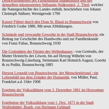
Denkwürdigkeiten des Fürstenthums Blankenburg und des
demselben inkorporierten Stiftsamts Walkenried, 2. Theil,
welcher
die Naturgeschichte des Landes enthält, beschrieben von Johann
Christoph Stübner, Wernigerode 1790
Kurzer Führer durch den Dom St. Blasii zu Braunschweig
von
Friedrich Grube 1886, Mit neun Abbildungen.
Schmiede und verwandte Gewerke in der Stadt Braunschweig:
ein
Beitrag zur Geschichte des Handwerks und zur Familienkunde
von Franz Fuhse, Braunschweig 1930
Die Grabstätten der Fürsten des Welfenhauses
: von Gertrudis, der
Mutter Heinrichs des Löwen, bis auf Herzog Wilhelm von
Braunschweig-Lüneburg, Steinmann Karl Heinrich August, Goeritz
& zu Putlitz, Braunschweig 1885
Herzog Leopold von Braunschweig, der Menschenfreund : ein
Lebensbild aus dem Zeitalter der Humanität,
von Müller, Paul,
Frankfurt a.d. Oder 1908
Ergebnis der Volkszählung vom 3. Dezember 1861 im Herzogtum
Braunschweig
Ergebnisse der Volkszählung vom 1. Dez. 1871 in der Stadt
Wolfenbüttel, Bearb. von Hermann Gebhard