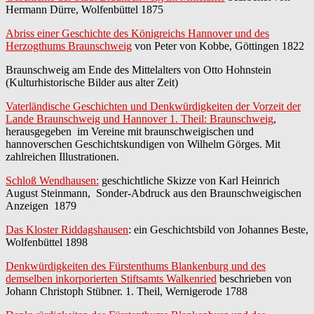
Hermann Dürre, Wolfenbüttel 1875
Abriss einer Geschichte des Königreichs Hannover und des
Herzogthums Braunschweig
von Peter von Kobbe, Göttingen 1822
Braunschweig am Ende des Mittelalters von Otto Hohnstein
(Kulturhistorische Bilder aus alter Zeit)
Vaterländische Geschichten und Denkwürdigkeiten der Vorzeit der
Lande Braunschweig und Hannover 1. Theil: Braunschweig
,
herausgegeben im Vereine mit braunschweigischen und
hannoverschen Geschichtskundigen von Wilhelm Görges. Mit
zahlreichen Illustrationen.
Schloß Wendhausen:
geschichtliche Skizze von Karl Heinrich
August Steinmann, Sonder-Abdruck aus den Braunschweigischen
Anzeigen 1879
Das Kloster Riddagshausen
: ein Geschichtsbild von Johannes Beste,
Wolfenbüttel 1898
Denkwürdigkeiten des Fürstenthums Blankenburg und des
demselben inkorporierten Stiftsamts Walkenried
beschrieben von
Johann Christoph Stübner. 1. Theil, Wernigerode 1788