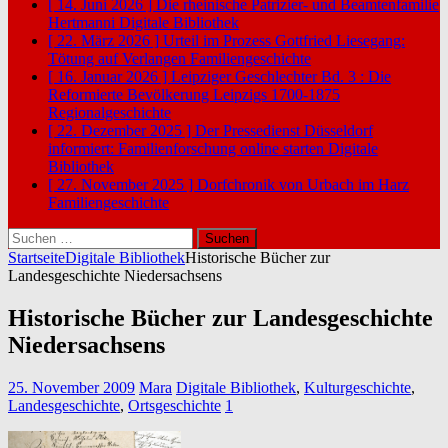
[ 14. Juni 2026 ]
Die rheinische Patrizier- und Beamtenfamilie
Hertmanni
Digitale Bibliothek
[ 22. März 2026 ]
Urteil im Prozess Gottfried Liesegang:
Tötung auf Verlangen
Familiengeschichte
[ 16. Januar 2026 ]
Leipziger Geschlechter Bd. 3 : Die
Reformierte Bevölkerung Leipzigs 1700-1875
Regionalgeschichte
[ 22. Dezember 2025 ]
Der Pressedienst Düsseldorf
informiert: Familienforschung online starten
Digitale
Bibliothek
[ 27. November 2025 ]
Dorfchronik von Urbach im Harz
Familiengeschichte
Suchen
nach:
Startseite
Digitale Bibliothek
Historische Bücher zur
Landesgeschichte Niedersachsens
Historische Bücher zur Landesgeschichte
Niedersachsens
25. November 2009
Mara
Digitale Bibliothek
,
Kulturgeschichte
,
Landesgeschichte
,
Ortsgeschichte
1