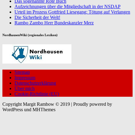
Das sogenannte Rote Buch
Aufzeichnungen über die Mitgliedschaft in der NSDAP
Urteil im Prozess Gottfried Liesegang: Tötung auf Verlangen
Die Sicherheit der Welt!
Rambo Zambo Herr Bundeskanzler Merz
NordhausenWiki (regionales Lexikon)
Sitemap
Impressum
Datenschutzerklärung
Über mich
Cookie-Richtlinie (EU)
Copyright Margit Rambow © 2019 | Proudly powered by
WordPress und MHThemes