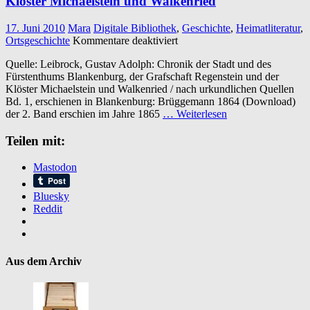
Klöster Michaelstein und Walkenried
17. Juni 2010
Mara
Digitale Bibliothek
,
Geschichte
,
Heimatliteratur
,
für
Ortsgeschichte
Kommentare deaktiviert
Chronik
Quelle: Leibrock, Gustav Adolph: Chronik der Stadt und des
der
Fürstenthums Blankenburg, der Grafschaft Regenstein und der
Stadt
Klöster Michaelstein und Walkenried / nach urkundlichen Quellen
und
Bd. 1, erschienen in Blankenburg: Brüggemann 1864 (Download)
des
der 2. Band erschien im Jahre 1865
… Weiterlesen
Fürstenthums
Blankenburg,
Teilen mit:
der
Grafschaft
Regenstein
Mastodon
und
der
Bluesky
Klöster
Reddit
Michaelstein
und
Walkenried
Aus dem Archiv