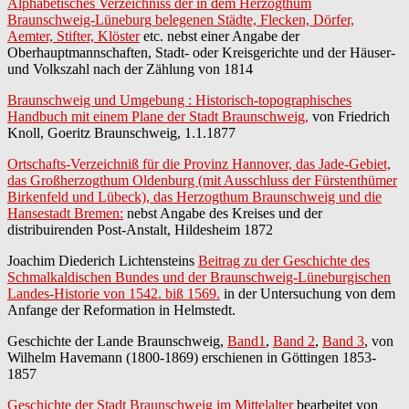
Alphabetisches Verzeichniss der in dem Herzogthum
Braunschweig-Lüneburg belegenen Städte, Flecken, Dörfer,
Aemter, Stifter, Klöster
etc. nebst einer Angabe der
Oberhauptmannschaften, Stadt- oder Kreisgerichte und der Häuser-
und Volkszahl nach der Zählung von 1814
Braunschweig und Umgebung : Historisch-topographisches
Handbuch mit einem Plane der Stadt Braunschweig,
von Friedrich
Knoll, Goeritz Braunschweig, 1.1.1877
Ortschafts-Verzeichniß für die Provinz Hannover, das Jade-Gebiet,
das Großherzogthum Oldenburg (mit Ausschluss der Fürstenthümer
Birkenfeld und Lübeck), das Herzogthum Braunschweig und die
Hansestadt Bremen:
nebst Angabe des Kreises und der
distribuirenden Post-Anstalt, Hildesheim 1872
Joachim Diederich Lichtensteins
Beitrag zu der Geschichte des
Schmalkaldischen Bundes und der Braunschweig-Lüneburgischen
Landes-Historie von 1542. biß 1569.
in der Untersuchung von dem
Anfange der Reformation in Helmstedt.
Geschichte der Lande Braunschweig,
Band1
,
Band 2
,
Band 3
, von
Wilhelm Havemann (1800-1869) erschienen in Göttingen 1853-
1857
Geschichte der Stadt Braunschweig im Mittelalter
bearbeitet von