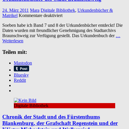
24. März 2011
Mara
Digitale Bibliothek
,
Urkundenbücher &
für
Matrikel
Kommentare deaktiviert
Urkundenbücher
Soeben habe ich Band 7 und 8 der Urkundenbücher entdeckt! Die
der
Daten wurden mit freundlicher Genehmigung des Stadtarchivs
Stadt
Braunschweig zur Verfügung gestellt. Das Urkundenbuch der
…
Braunschweig
Weiterlesen
Teilen mit:
Mastodon
Bluesky
Reddit
Digitale Bibliothek
Chronik der Stadt und des Fürstenthums
Blankenburg, der Grafschaft Regenstein und der