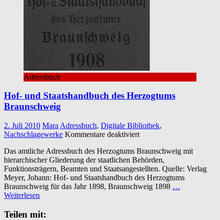
Adressbuch
Hof- und Staatshandbuch des Herzogtums
Braunschweig
2. Juli 2010
Mara
Adressbuch
,
Digitale Bibliothek
,
für
Nachschlagewerke
Kommentare deaktiviert
Hof-
Das amtliche Adressbuch des Herzogtums Braunschweig mit
und
hierarchischer Gliederung der staatlichen Behörden,
Staatshandbuch
Funktionsträgern, Beamten und Staatsangestellten. Quelle: Verlag
des
Meyer, Johann: Hof- und Staatshandbuch des Herzogtums
Herzogtums
Braunschweig für das Jahr 1898, Braunschweig 1898
…
Braunschweig
Weiterlesen
Teilen mit: