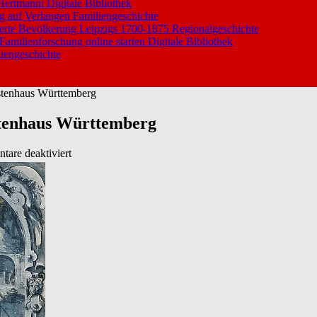
 Hertmanni
Digitale Bibliothek
ng auf Verlangen
Familiengeschichte
ierte Bevölkerung Leipzigs 1700-1875
Regionalgeschichte
 Familienforschung online starten
Digitale Bibliothek
iengeschichte
stenhaus Württemberg
stenhaus Württemberg
für
are deaktiviert
Nachbildungen
alter
Grabsteine
vom
Fürstenhaus
Württemberg