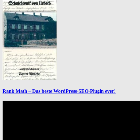
Rank Math – Das beste WordPress-SEO-Plugin ever!