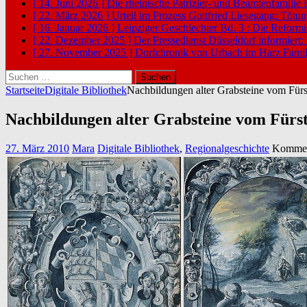
[ 14. Juni 2026 ]
Die rheinische Patrizier- und Beamtenfamilie
[ 22. März 2026 ]
Urteil im Prozess Gottfried Liesegang: Tötu
[ 16. Januar 2026 ]
Leipziger Geschlechter Bd. 3 : Die Reform
[ 22. Dezember 2025 ]
Der Pressedienst Düsseldorf informiert:
[ 27. November 2025 ]
Dorfchronik von Urbach im Harz
Famil
Suchen
nach:
Startseite
Digitale Bibliothek
Nachbildungen alter Grabsteine vom Für
Nachbildungen alter Grabsteine vom Für
27. März 2010
Mara
Digitale Bibliothek
,
Regionalgeschichte
Komment