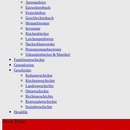
Auswanderer
Einwohnerbuch
Festschriften
Geschlechterbuch
Heimatliteratur
Inventare
Kirchenbücher
Leichenpredigten
Nachschlagewerke
Personenstandsregister
Urkundenbücher & Matrikel
Familiengeschichte
Genealogien
Geschichte
Kulturgeschichte
Kirchengeschichte
Landesgeschichte
Ortsgeschichte
Rechtsgeschichte
Regionalgeschichte
Sozialgeschichte
Heraldik
News Ticker