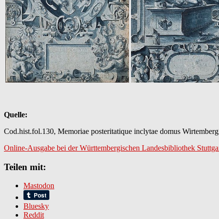
Quelle:
Cod.hist.fol.130, Memoriae posteritatique inclytae domus Wirtemberg
Online-Ausgabe bei der Württembergischen Landesbibliothek Stuttgar
Teilen mit:
Mastodon
Bluesky
Reddit