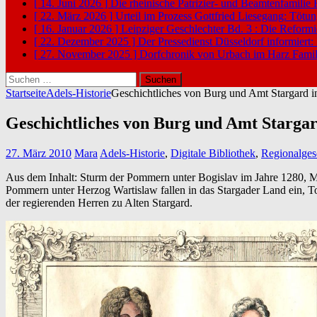
[ 14. Juni 2026 ]
Die rheinische Patrizier- und Beamtenfamilie
[ 22. März 2026 ]
Urteil im Prozess Gottfried Liesegang: Tötu
[ 16. Januar 2026 ]
Leipziger Geschlechter Bd. 3 : Die Reform
[ 22. Dezember 2025 ]
Der Pressedienst Düsseldorf informiert:
[ 27. November 2025 ]
Dorfchronik von Urbach im Harz
Famil
Suchen
nach:
Startseite
Adels-Historie
Geschichtliches von Burg und Amt Stargard 
Geschichtliches von Burg und Amt Starga
27. März 2010
Mara
Adels-Historie
,
Digitale Bibliothek
,
Regionalges
Aus dem Inhalt: Sturm der Pommern unter Bogislav im Jahre 1280, Mar
Pommern unter Herzog Wartislaw fallen in das Stargader Land ein, Tod
der regierenden Herren zu Alten Stargard.