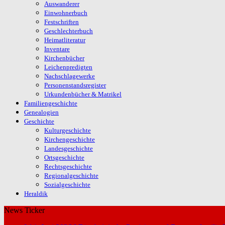
Auswanderer
Einwohnerbuch
Festschriften
Geschlechterbuch
Heimatliteratur
Inventare
Kirchenbücher
Leichenpredigten
Nachschlagewerke
Personenstandsregister
Urkundenbücher & Matrikel
Familiengeschichte
Genealogien
Geschichte
Kulturgeschichte
Kirchengeschichte
Landesgeschichte
Ortsgeschichte
Rechtsgeschichte
Regionalgeschichte
Sozialgeschichte
Heraldik
News Ticker