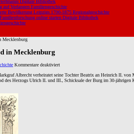
 Hertmanni
Digitale Bibliothek
ng auf Verlangen
Familiengeschichte
ierte Bevölkerung Leipzigs 1700-1875
Regionalgeschichte
 Familienforschung online starten
Digitale Bibliothek
iengeschichte
in Mecklenburg
rd in Mecklenburg
für
chichte
Kommentare deaktiviert
Geschichtliches
kgraf Albrecht verheiratet seine Tochter Beatrix an Heinrich II. von
von
 des Herzogs Ulrich II. und III., Schicksale der Burg im 30-jährigen 
Burg
und
Amt
Stargard
in
Mecklenburg