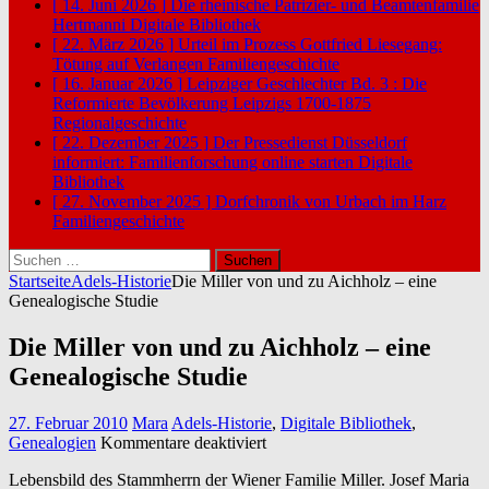
[ 14. Juni 2026 ]
Die rheinische Patrizier- und Beamtenfamilie
Hertmanni
Digitale Bibliothek
[ 22. März 2026 ]
Urteil im Prozess Gottfried Liesegang:
Tötung auf Verlangen
Familiengeschichte
[ 16. Januar 2026 ]
Leipziger Geschlechter Bd. 3 : Die
Reformierte Bevölkerung Leipzigs 1700-1875
Regionalgeschichte
[ 22. Dezember 2025 ]
Der Pressedienst Düsseldorf
informiert: Familienforschung online starten
Digitale
Bibliothek
[ 27. November 2025 ]
Dorfchronik von Urbach im Harz
Familiengeschichte
Suchen
nach:
Startseite
Adels-Historie
Die Miller von und zu Aichholz – eine
Genealogische Studie
Die Miller von und zu Aichholz – eine
Genealogische Studie
27. Februar 2010
Mara
Adels-Historie
,
Digitale Bibliothek
,
für
Genealogien
Kommentare deaktiviert
Die
Lebensbild des Stammherrn der Wiener Familie Miller. Josef Maria
Miller