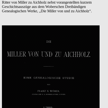
Ritter von Miller zu Aichholz nebst vorangestellten kurzem
von
Geschichtsauszüge aus dem Woberschen Dreibändigen
und
Genealogischen Werke, „Die Miller von und zu Aichholz“.
zu
Aichholz
–
eine
Genealogische
Studie