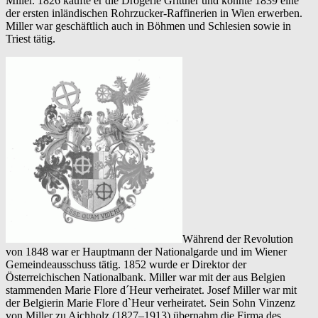
Miller. 1826 kaufte er die Drogerie Grittner und konnte 1839 eine
der ersten inländischen Rohrzucker-Raffinerien in Wien erwerben.
Miller war geschäftlich auch in Böhmen und Schlesien sowie in
Triest tätig.
Während der Revolution
von 1848 war er Hauptmann der Nationalgarde und im Wiener
Gemeindeausschuss tätig. 1852 wurde er Direktor der
Österreichischen Nationalbank. Miller war mit der aus Belgien
stammenden Marie Flore d´Heur verheiratet. Josef Miller war mit
der Belgierin Marie Flore d`Heur verheiratet. Sein Sohn Vinzenz
von Miller zu Aichholz (1827–1913) übernahm die Firma des