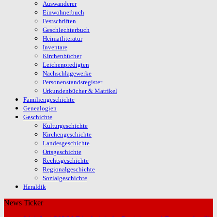
Auswanderer
Einwohnerbuch
Festschriften
Geschlechterbuch
Heimatliteratur
Inventare
Kirchenbücher
Leichenpredigten
Nachschlagewerke
Personenstandsregister
Urkundenbücher & Matrikel
Familiengeschichte
Genealogien
Geschichte
Kulturgeschichte
Kirchengeschichte
Landesgeschichte
Ortsgeschichte
Rechtsgeschichte
Regionalgeschichte
Sozialgeschichte
Heraldik
News Ticker