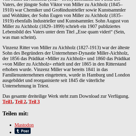
Vaters, der jüngste Sohn Viktor von Miller zu Aichholz (1845–
1910) war Chemiker und Großindustrieller sowie Kunstsammler
und Wohltäter, der Sohn Eugen von Miller zu Aichholz (1835–
1919) ebenfalls Industrieller und Kunstsammler. Sohn August von
Miller zu Aichholz (1829–1899) schrieb ein 1907 publiziertes
Lebensbild des Vaters unter dem Titel „Esse quam videri“ (Sein,
was man scheint).
Vinzenz Ritter von Miller zu Aichholz (1827-1913) war der älteste
Sohn des Begründers der Unternehmer-Dynastie Miller-Aichholz,
der 1856 das Prädikat »Miller zu Aichholz« und 1860 das Prädikat
»von Miller zu Aichholz« erhielt und der 1865 in den Ritterstand
erhoben wurde. Vinzenz Miller war bereits 1841 in das
Familienunternehmen eingetreten, wurde in Hamburg und London
ausgebildet und reorganisierte seit 1845 die väterliche
Unternehmung in Triest.
Das gesamte dreiteilige Werk steht zum Download zur Verfügung.
Teil1
,
Teil 2
,
Teil 3
Teilen mit:
Mastodon