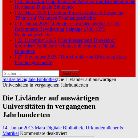
[ 14. Juni 2026 ]
Die rheinische Patrizier- und Beamtenfamilie
Hertmanni
Digitale Bibliothek
[ 22. März 2026 ]
Urteil im Prozess Gottfried Liesegang:
Tötung auf Verlangen
Familiengeschichte
[ 16. Januar 2026 ]
Leipziger Geschlechter Bd. 3 : Die
Reformierte Bevölkerung Leipzigs 1700-1875
Regionalgeschichte
[ 22. Dezember 2025 ]
Der Pressedienst Düsseldorf
informiert: Familienforschung online starten
Digitale
Bibliothek
[ 27. November 2025 ]
Dorfchronik von Urbach im Harz
Familiengeschichte
Suchen
nach:
Startseite
Digitale Bibliothek
Die Livländer auf auswärtigen
Universitäten in vergangenen Jahrhunderten
Die Livländer auf auswärtigen
Universitäten in vergangenen
Jahrhunderten
14. Januar 2013
Mara
Digitale Bibliothek
,
Urkundenbücher &
für
Matrikel
Kommentare deaktiviert