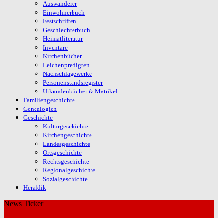
Auswanderer
Einwohnerbuch
Festschriften
Geschlechterbuch
Heimatliteratur
Inventare
Kirchenbücher
Leichenpredigten
Nachschlagewerke
Personenstandsregister
Urkundenbücher & Matrikel
Familiengeschichte
Genealogien
Geschichte
Kulturgeschichte
Kirchengeschichte
Landesgeschichte
Ortsgeschichte
Rechtsgeschichte
Regionalgeschichte
Sozialgeschichte
Heraldik
News Ticker