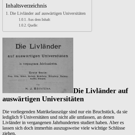
Die
Inhaltsverzeichnis
Livländer
auf
Die Livländer auf auswärtigen Universitäten
auswärtigen
Aus dem Inhalt:
Universitäten
Quelle:
in
vergangenen
Jahrhunderten
Die Livländer auf
auswärtigen Universitäten
Die vorliegenden Matrikelauszüge sind nur ein Bruchstück, da sie
lediglich 9 Universitäten und nicht alle umfassen, an denen
Livländer in vergangenen Jahrhunderten studiert haben. Aber es
lassen sich doch immerhin auszugsweise viele wichtige Schlüsse
ziehen.