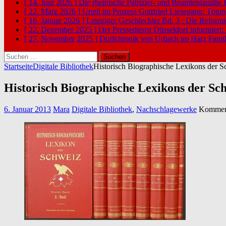
[ 14. Juni 2026 ]
Die rheinische Patrizier- und Beamtenfamilie
[ 22. März 2026 ]
Urteil im Prozess Gottfried Liesegang: Tötu
[ 16. Januar 2026 ]
Leipziger Geschlechter Bd. 3 : Die Reform
[ 22. Dezember 2025 ]
Der Pressedienst Düsseldorf informiert:
[ 27. November 2025 ]
Dorfchronik von Urbach im Harz
Famil
Suchen
nach:
Startseite
Digitale Bibliothek
Historisch Biographische Lexikons der 
Historisch Biographische Lexikons der Sc
6. Januar 2013
Mara
Digitale Bibliothek
,
Nachschlagewerke
Komment