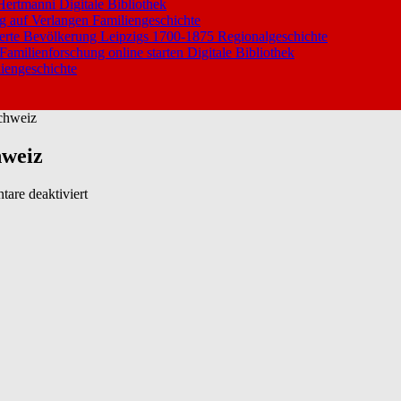
 Hertmanni
Digitale Bibliothek
ng auf Verlangen
Familiengeschichte
ierte Bevölkerung Leipzigs 1700-1875
Regionalgeschichte
 Familienforschung online starten
Digitale Bibliothek
iengeschichte
Schweiz
hweiz
für
are deaktiviert
Historisch
Biographische
Lexikons
der
Schweiz