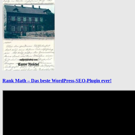
Rank Math – Das beste WordPress-SEO-Plugin ever!