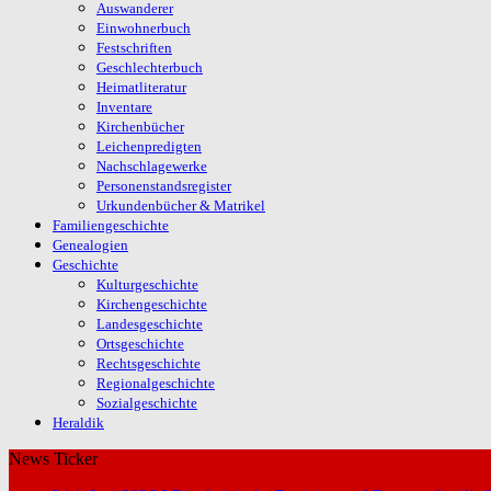
Auswanderer
Einwohnerbuch
Festschriften
Geschlechterbuch
Heimatliteratur
Inventare
Kirchenbücher
Leichenpredigten
Nachschlagewerke
Personenstandsregister
Urkundenbücher & Matrikel
Familiengeschichte
Genealogien
Geschichte
Kulturgeschichte
Kirchengeschichte
Landesgeschichte
Ortsgeschichte
Rechtsgeschichte
Regionalgeschichte
Sozialgeschichte
Heraldik
News Ticker