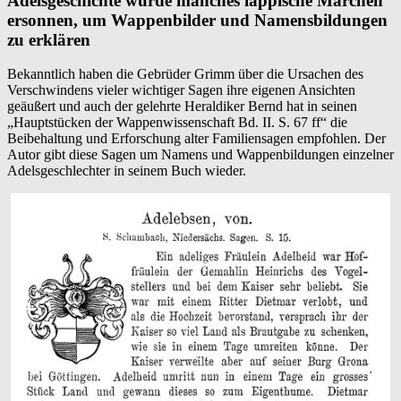
Adelsgeschichte wurde manches läppische Märchen
Wappensagen
ersonnen, um Wappenbilder und Namensbildungen
zu erklären
Bekanntlich haben die Gebrüder Grimm über die Ursachen des
Verschwindens vieler wichtiger Sagen ihre eigenen Ansichten
geäußert und auch der gelehrte Heraldiker Bernd hat in seinen
„Hauptstücken der Wappenwissenschaft Bd. II. S. 67 ff“ die
Beibehaltung und Erforschung alter Familiensagen empfohlen. Der
Autor gibt diese Sagen um Namens und Wappenbildungen einzelner
Adelsgeschlechter in seinem Buch wieder.