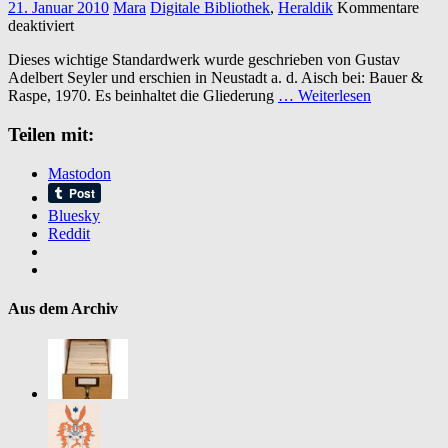
21. Januar 2010
Mara
Digitale Bibliothek
,
Heraldik
Kommentare
für
deaktiviert
Geschichte
Dieses wichtige Standardwerk wurde geschrieben von Gustav
der
Adelbert Seyler und erschien in Neustadt a. d. Aisch bei: Bauer &
Heraldik
Raspe, 1970. Es beinhaltet die Gliederung
… Weiterlesen
Teilen mit:
Mastodon
Bluesky
Reddit
Aus dem Archiv