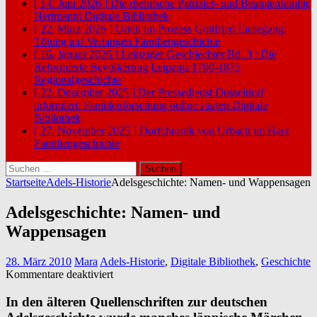
[ 14. Juni 2026 ]
Die rheinische Patrizier- und Beamtenfamilie
Hertmanni
Digitale Bibliothek
[ 22. März 2026 ]
Urteil im Prozess Gottfried Liesegang:
Tötung auf Verlangen
Familiengeschichte
[ 16. Januar 2026 ]
Leipziger Geschlechter Bd. 3 : Die
Reformierte Bevölkerung Leipzigs 1700-1875
Regionalgeschichte
[ 22. Dezember 2025 ]
Der Pressedienst Düsseldorf
informiert: Familienforschung online starten
Digitale
Bibliothek
[ 27. November 2025 ]
Dorfchronik von Urbach im Harz
Familiengeschichte
Suchen
nach:
Startseite
Adels-Historie
Adelsgeschichte: Namen- und Wappensagen
Adelsgeschichte: Namen- und
Wappensagen
28. März 2010
Mara
Adels-Historie
,
Digitale Bibliothek
,
Geschichte
für
Kommentare deaktiviert
Adelsgeschichte:
Namen-
In den älteren Quellenschriften zur deutschen
und