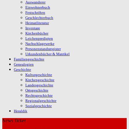
Auswanderer
Einwohnerbuch
Festschriften
Geschlechterbuch
Heimatliteratur
Inventare
Kirchenbücher
Leichenpredigten
Nachschlagewerke
Personenstandsregister
Urkundenbücher & Matrikel
Familiengeschichte
Genealogien
Geschichte
Kulturgeschichte
Kirchengeschichte
Landesgeschichte
Ortsgeschichte
Rechtsgeschichte
Regionalgeschichte
Sozialgeschichte
Heraldik
News Ticker