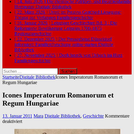
[ 14. Juni 2026 ]
Die rheinische Patrizier- und Beamtenfamilie
Hertmanni
Digitale Bibliothek
[ 22. März 2026 ]
Urteil im Prozess Gottfried Liesegang:
Tötung auf Verlangen
Familiengeschichte
[ 16. Januar 2026 ]
Leipziger Geschlechter Bd. 3 : Die
Reformierte Bevölkerung Leipzigs 1700-1875
Regionalgeschichte
[ 22. Dezember 2025 ]
Der Pressedienst Düsseldorf
informiert: Familienforschung online starten
Digitale
Bibliothek
[ 27. November 2025 ]
Dorfchronik von Urbach im Harz
Familiengeschichte
Suchen
nach:
Startseite
Digitale Bibliothek
Icones Imperatorum Romanorum et
Regum Hungariae
Icones Imperatorum Romanorum et
Regum Hungariae
13. Januar 2011
Mara
Digitale Bibliothek
,
Geschichte
Kommentare
für
deaktiviert
Icones
Imperatorum