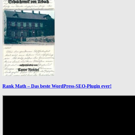
Rank Math – Das beste WordPress-SEO-Plugin ever!