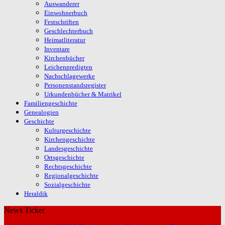
Auswanderer
Einwohnerbuch
Festschriften
Geschlechterbuch
Heimatliteratur
Inventare
Kirchenbücher
Leichenpredigten
Nachschlagewerke
Personenstandsregister
Urkundenbücher & Matrikel
Familiengeschichte
Genealogien
Geschichte
Kulturgeschichte
Kirchengeschichte
Landesgeschichte
Ortsgeschichte
Rechtsgeschichte
Regionalgeschichte
Sozialgeschichte
Heraldik
News Ticker