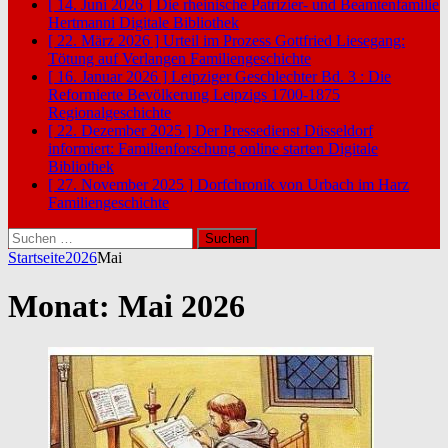
[ 14. Juni 2026 ]
Die rheinische Patrizier- und Beamtenfamilie
Hertmanni
Digitale Bibliothek
[ 22. März 2026 ]
Urteil im Prozess Gottfried Liesegang:
Tötung auf Verlangen
Familiengeschichte
[ 16. Januar 2026 ]
Leipziger Geschlechter Bd. 3 : Die
Reformierte Bevölkerung Leipzigs 1700-1875
Regionalgeschichte
[ 22. Dezember 2025 ]
Der Pressedienst Düsseldorf
informiert: Familienforschung online starten
Digitale
Bibliothek
[ 27. November 2025 ]
Dorfchronik von Urbach im Harz
Familiengeschichte
Suchen
nach:
Startseite
2026
Mai
Monat:
Mai 2026