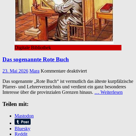
Digitale Bibliothek
Das sogenannte Rote Buch
für
23. Mai 2026
Mara
Kommentare deaktiviert
Das
Das sogenannte „Rote Buch“ ist vermutlich das älteste kurpfälzische
sogenannte
Pfarrer- und Lehrerverzeichnis und verdient ein ganz besonderes
Rote
Interesse über die provinzialen Grenzen hinaus.
… Weiterlesen
Buch
Teilen mit:
Mastodon
Bluesky
Reddit