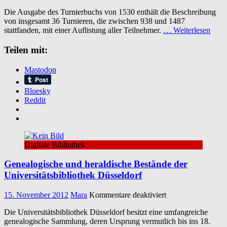
Georg
Die Ausgabe des Turnierbuchs von 1530 enthält die Beschreibung
Rüxner:
von insgesamt 36 Turnieren, die zwischen 938 und 1487
Anfang
stattfanden, mit einer Auflistung aller Teilnehmer.
… Weiterlesen
Ursprung
und
Teilen mit:
Herkommen
des
Turniers
Mastodon
in
Teutscher
Bluesky
Nation
Reddit
Digitale Bibliothek
Genealogische und heraldische Bestände der
Universitätsbibliothek Düsseldorf
für
15. November 2012
Mara
Kommentare deaktiviert
Genealogische
Die Universitätsbibliothek Düsseldorf besitzt eine umfangreiche
und
genealogische Sammlung, deren Ursprung vermutlich bis ins 18.
heraldische