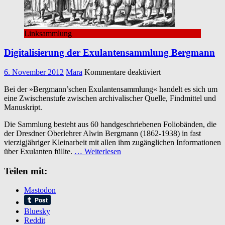
Linksammlung
Digitalisierung der Exulantensammlung Bergmann
für
6. November 2012
Mara
Kommentare deaktiviert
Digitalisierung
Bei der »Bergmann’schen Exulantensammlung« handelt es sich um
der
eine Zwischenstufe zwischen archivalischer Quelle, Findmittel und
Exulantensammlung
Manuskript.
Bergmann
Die Sammlung besteht aus 60 handgeschriebenen Foliobänden, die
der Dresdner Oberlehrer Alwin Bergmann (1862-1938) in fast
vierzigjähriger Kleinarbeit mit allen ihm zugänglichen Informationen
über Exulanten füllte.
… Weiterlesen
Teilen mit:
Mastodon
Bluesky
Reddit