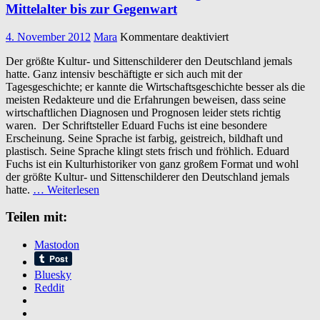
Mittelalter bis zur Gegenwart
für
4. November 2012
Mara
Kommentare deaktiviert
Eduard
Der größte Kultur- und Sittenschilderer den Deutschland jemals
Fuchs:
hatte. Ganz intensiv beschäftigte er sich auch mit der
Illustrierte
Tagesgeschichte; er kannte die Wirtschaftsgeschichte besser als die
Sittengeschichte
meisten Redakteure und die Erfahrungen beweisen, dass seine
vom
wirtschaftlichen Diagnosen und Prognosen leider stets richtig
Mittelalter
waren. Der Schriftsteller Eduard Fuchs ist eine besondere
bis
Erscheinung. Seine Sprache ist farbig, geistreich, bildhaft und
zur
plastisch. Seine Sprache klingt stets frisch und fröhlich. Eduard
Gegenwart
Fuchs ist ein Kulturhistoriker von ganz großem Format und wohl
der größte Kultur- und Sittenschilderer den Deutschland jemals
hatte.
… Weiterlesen
Teilen mit:
Mastodon
Bluesky
Reddit