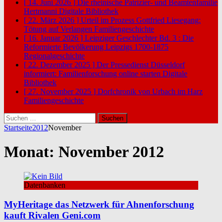
[ 14. Juni 2026 ]
Die rheinische Patrizier- und Beamtenfamilie
Hertmanni
Digitale Bibliothek
[ 22. März 2026 ]
Urteil im Prozess Gottfried Liesegang:
Tötung auf Verlangen
Familiengeschichte
[ 16. Januar 2026 ]
Leipziger Geschlechter Bd. 3 : Die
Reformierte Bevölkerung Leipzigs 1700-1875
Regionalgeschichte
[ 22. Dezember 2025 ]
Der Pressedienst Düsseldorf
informiert: Familienforschung online starten
Digitale
Bibliothek
[ 27. November 2025 ]
Dorfchronik von Urbach im Harz
Familiengeschichte
Suchen
nach:
Startseite
2012
November
Monat:
November 2012
Datenbanken
MyHeritage das Netzwerk für Ahnenforschung
kauft Rivalen Geni.com