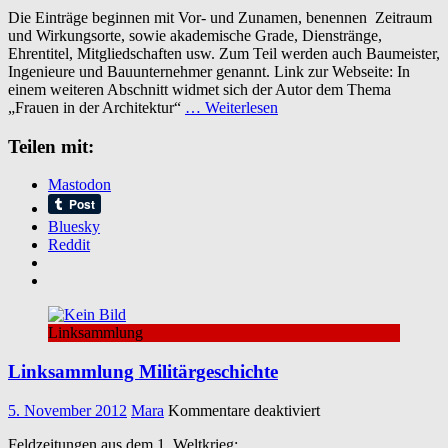
Historisches
Die Einträge beginnen mit Vor- und Zunamen, benennen Zeitraum
Architektenregister:
und Wirkungsorte, sowie akademische Grade, Dienstränge,
Datenbank
Ehrentitel, Mitgliedschaften usw. Zum Teil werden auch Baumeister,
zur
Ingenieure und Bauunternehmer genannt. Link zur Webseite: In
Bau-
einem weiteren Abschnitt widmet sich der Autor dem Thema
und
„Frauen in der Architektur“
… Weiterlesen
Architekturgeschich
des
Teilen mit:
19.
und
20.
Mastodon
Jahrhunderts
Bluesky
Reddit
Linksammlung
Linksammlung Militärgeschichte
für
5. November 2012
Mara
Kommentare deaktiviert
Linksammlung
Feldzeitungen aus dem 1. Weltkrieg:
Militärgeschichte