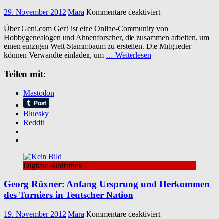
für
29. November 2012
Mara
Kommentare deaktiviert
MyHeritage
Über Geni.com Geni ist eine Online-Community von
das
Hobbygenealogen und Ahnenforscher, die zusammen arbeiten, um
Netzwerk
einen einzigen Welt-Stammbaum zu erstellen. Die Mitglieder
für
können Verwandte einladen, um
… Weiterlesen
Ahnenforschung
kauft
Teilen mit:
Rivalen
Geni.com
Mastodon
Bluesky
Reddit
Digitale Bibliothek
Georg Rüxner: Anfang Ursprung und Herkommen
des Turniers in Teutscher Nation
für
19. November 2012
Mara
Kommentare deaktiviert