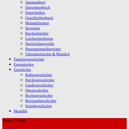
Auswanderer
Einwohnerbuch
Festschriften
Geschlechterbuch
Heimatliteratur
Inventare
Kirchenbücher
Leichenpredigten
Nachschlagewerke
Personenstandsregister
Urkundenbücher & Matrikel
Familiengeschichte
Genealogien
Geschichte
Kulturgeschichte
Kirchengeschichte
Landesgeschichte
Ortsgeschichte
Rechtsgeschichte
Regionalgeschichte
Sozialgeschichte
Heraldik
News Ticker