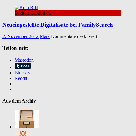
Digitale Bibliothek
Neueingestellte Digitalisate bei FamilySearch
für
2. November 2012
Mara
Kommentare deaktiviert
Neueingestellte
Digitalisate
Teilen mit:
bei
FamilySearch
Mastodon
Bluesky
Reddit
Aus dem Archiv