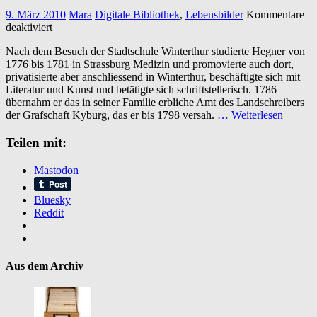
9. März 2010
Mara
Digitale Bibliothek
,
Lebensbilder
Kommentare
für
deaktiviert
Leben
Nach dem Besuch der Stadtschule Winterthur studierte Hegner von
und
1776 bis 1781 in Strassburg Medizin und promovierte auch dort,
Wirken
privatisierte aber anschliessend in Winterthur, beschäftigte sich mit
des
Literatur und Kunst und betätigte sich schriftstellerisch. 1786
Stadtphysicus
übernahm er das in seiner Familie erbliche Amt des Landschreibers
Ulrich
der Grafschaft Kyburg, das er bis 1798 versah.
… Weiterlesen
Hegner
Teilen mit:
Mastodon
Bluesky
Reddit
Aus dem Archiv