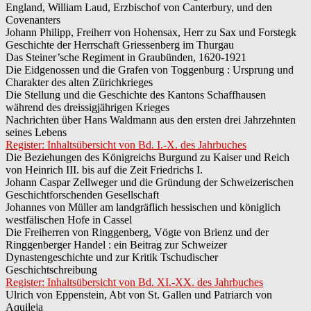
England, William Laud, Erzbischof von Canterbury, und den
Covenanters
Johann Philipp, Freiherr von Hohensax, Herr zu Sax und Forstegk
Geschichte der Herrschaft Griessenberg im Thurgau
Das Steiner’sche Regiment in Graubünden, 1620-1921
Die Eidgenossen und die Grafen von Toggenburg : Ursprung und
Charakter des alten Zürichkrieges
Die Stellung und die Geschichte des Kantons Schaffhausen
während des dreissigjährigen Krieges
Nachrichten über Hans Waldmann aus den ersten drei Jahrzehnten
seines Lebens
Register: Inhaltsübersicht von Bd. I.-X. des Jahrbuches
Die Beziehungen des Königreichs Burgund zu Kaiser und Reich
von Heinrich III. bis auf die Zeit Friedrichs I.
Johann Caspar Zellweger und die Gründung der Schweizerischen
Geschichtforschenden Gesellschaft
Johannes von Müller am landgräflich hessischen und königlich
westfälischen Hofe in Cassel
Die Freiherren von Ringgenberg, Vögte von Brienz und der
Ringgenberger Handel : ein Beitrag zur Schweizer
Dynastengeschichte und zur Kritik Tschudischer
Geschichtschreibung
Register: Inhaltsübersicht von Bd. XI.-XX. des Jahrbuches
Ulrich von Eppenstein, Abt von St. Gallen und Patriarch von
Aquileja