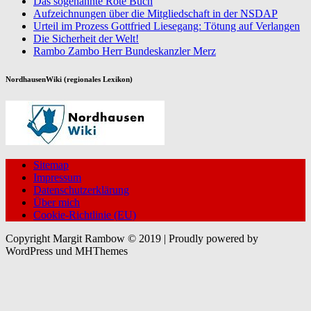
Das sogenannte Rote Buch
Aufzeichnungen über die Mitgliedschaft in der NSDAP
Urteil im Prozess Gottfried Liesegang: Tötung auf Verlangen
Die Sicherheit der Welt!
Rambo Zambo Herr Bundeskanzler Merz
NordhausenWiki (regionales Lexikon)
Sitemap
Impressum
Datenschutzerklärung
Über mich
Cookie-Richtlinie (EU)
Copyright Margit Rambow © 2019 | Proudly powered by
WordPress und MHThemes