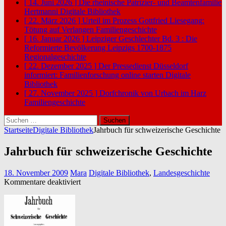
[ 14. Juni 2026 ]
Die rheinische Patrizier- und Beamtenfamilie
Hertmanni
Digitale Bibliothek
[ 22. März 2026 ]
Urteil im Prozess Gottfried Liesegang:
Tötung auf Verlangen
Familiengeschichte
[ 16. Januar 2026 ]
Leipziger Geschlechter Bd. 3 : Die
Reformierte Bevölkerung Leipzigs 1700-1875
Regionalgeschichte
[ 22. Dezember 2025 ]
Der Pressedienst Düsseldorf
informiert: Familienforschung online starten
Digitale
Bibliothek
[ 27. November 2025 ]
Dorfchronik von Urbach im Harz
Familiengeschichte
Suchen
nach:
Startseite
Digitale Bibliothek
Jahrbuch für schweizerische Geschichte
Jahrbuch für schweizerische Geschichte
18. November 2009
Mara
Digitale Bibliothek
,
Landesgeschichte
für
Kommentare deaktiviert
Jahrbuch
für
schweizerische
Geschichte