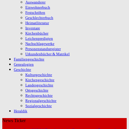
Auswanderer
Einwohnerbuch
Festschriften
Geschlechterbuch
Heimatliteratur
Inventare
Kirchenbücher
Leichenpredigten
Nachschlagewerke
Personenstandsregister
Urkundenbücher & Matrikel
Familiengeschichte
Genealogien
Geschichte
Kulturgeschichte
Kirchengeschichte
Landesgeschichte
Ortsgeschichte
Rechtsgeschichte
Regionalgeschichte
Sozialgeschichte
Heraldik
News Ticker