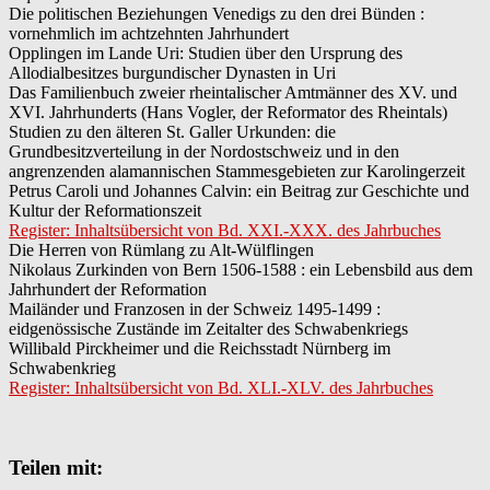
Die politischen Beziehungen Venedigs zu den drei Bünden :
vornehmlich im achtzehnten Jahrhundert
Opplingen im Lande Uri: Studien über den Ursprung des
Allodialbesitzes burgundischer Dynasten in Uri
Das Familienbuch zweier rheintalischer Amtmänner des XV. und
XVI. Jahrhunderts (Hans Vogler, der Reformator des Rheintals)
Studien zu den älteren St. Galler Urkunden: die
Grundbesitzverteilung in der Nordostschweiz und in den
angrenzenden alamannischen Stammesgebieten zur Karolingerzeit
Petrus Caroli und Johannes Calvin: ein Beitrag zur Geschichte und
Kultur der Reformationszeit
Register: Inhaltsübersicht von Bd. XXI.-XXX. des Jahrbuches
Die Herren von Rümlang zu Alt-Wülflingen
Nikolaus Zurkinden von Bern 1506-1588 : ein Lebensbild aus dem
Jahrhundert der Reformation
Mailänder und Franzosen in der Schweiz 1495-1499 :
eidgenössische Zustände im Zeitalter des Schwabenkriegs
Willibald Pirckheimer und die Reichsstadt Nürnberg im
Schwabenkrieg
Register: Inhaltsübersicht von Bd. XLI.-XLV. des Jahrbuches
Teilen mit: