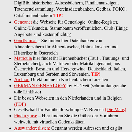
DigiBib, historischen Adressbüchern, Familienanzeigen,
Totenzettelsammlung, Vereinsdatenbanken, Gedbas, FOKO,
TIP!
Ortsfamilienbüchern
Geneanet
die Webseite für Genealogie. Online-Register,
Online-Urkunden, Stammbaum veröffentlichen, Club (Einige
Angebote sind kostenpflichtig)
GenTeam.at
– Sie finden hier Datenbanken von
Ahnenforschern für Ahnenforscher, Heimatforscher und
Historiker in Österreich
Matricula
hier findet ihr Kirchenbücher (Tauf-, Trauungs- und
Sterbebücher), auch Matriken oder Matrikel genannt, aus
Österreich, Bosnien und Herzegowina, Deutschland, Italien,
Luxemburg und Serbien und Slowenien.
TIP!
Archion
Direkt online in Kirchenbüchern forschen
GERMAN GENEALOGY
by Els Tveit (sehr umfangreiche
tolle Linkliste)
Die besten Webseiten in den Niederlanden und in Belgien
(PDF)
Gesellschaft für Familienforschung e.V. Bremen
(Die Maus)
Find a grave
– Hier finden Sie die Gräber der Vorfahren
weltweit, mit virtuellen Gedenkstätten
Auswandererlisten:
Genannt werden Adressen und es gibt