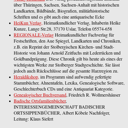
über Thüringen, Sachsen, Sachsen-Anhalt mit historischen
Landkarten, Bildbände, Biografien, militärhistorische
Schriften und es gibt auch eine antiquarische Ecke
HeiKun Verlag,
Heimatkundlicher Verlag, Inhaberin Heike
Kunze, Lange Str.28, 37170 Uslar, Telefon 05574-658
REGIONALE-Verlag
Heimatkundlicher Fachverlag für
Festschriften, den Aue Spiegel, Landkarten und Chroniken,
z.B. ein Reprint der Stolbergischen Kirchen- und Stadt-
Historie von Johann Arnold Zeitfuchs mit Lederrücken und
Goldbandprägung. Diese Chronik gilt bis heute als eines der
wichtigsten Werke zur Stolberger Stadtgeschichte. Sie lässt
jedoch auch Rückschlüsse auf die gesamte Harz­region zu.
Heraldikshop,
im Programm sind aufwendig gefertigte
Stammbücher, Ahnentafeln, Lexika, Genealogische Software,
Geschlechterbuch CDs und eine Antiquariat Kategorie.
Genealogischer Buchversand
, Friedrich R. Wollmershäuser
Badische Ortsfamilienbücher
,
INTERESSENGEMEINSCHAFT BADISCHER
ORTSSIPPENBÜCHER, Albert Köbele Nachfolger,
Leitung: Klaus Siefert