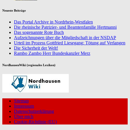
Neueste Beiträge
Das Portal Archive in Nordrhein-Westfalen
Die rheinische Patrizier- und Beamtenfamilie Hertmanni
Das sogenannte Rote Buch
Aufzeichnungen über die Mitgliedschaft in der NSDAP
Urteil im Prozess Gottfried Liesegang: Tötung auf Verlangen
Die Sicherheit der Welt!
Rambo Zambo Herr Bundeskanzler Merz
NordhausenWiki (regionales Lexikon)
Sitemap
Impressum
Datenschutzerklärung
Über mich
Cookie-Richtlinie (EU)