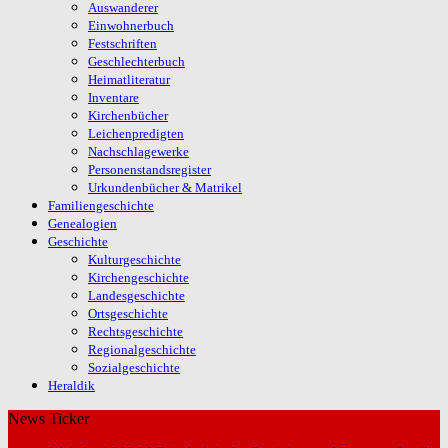
Auswanderer
Einwohnerbuch
Festschriften
Geschlechterbuch
Heimatliteratur
Inventare
Kirchenbücher
Leichenpredigten
Nachschlagewerke
Personenstandsregister
Urkundenbücher & Matrikel
Familiengeschichte
Genealogien
Geschichte
Kulturgeschichte
Kirchengeschichte
Landesgeschichte
Ortsgeschichte
Rechtsgeschichte
Regionalgeschichte
Sozialgeschichte
Heraldik
News Ticker