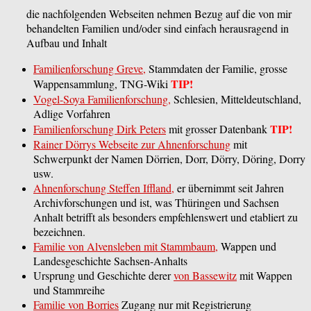
die nachfolgenden Webseiten nehmen Bezug auf die von mir
behandelten Familien und/oder sind einfach herausragend in
Aufbau und Inhalt
Familienforschung Greve,
Stammdaten der Familie, grosse
TIP!
Wappensammlung, TNG-Wiki
Vogel-Soya Familienforschung,
Schlesien, Mitteldeutschland,
Adlige Vorfahren
TIP!
Familienforschung Dirk Peters
mit grosser Datenbank
Rainer Dörrys Webseite zur Ahnenforschung
mit
Schwerpunkt der Namen Dörrien, Dorr, Dörry, Döring, Dorry
usw.
Ahnenforschung Steffen Iffland,
er übernimmt seit Jahren
Archivforschungen und ist, was Thüringen und Sachsen
Anhalt betrifft als besonders empfehlenswert und etabliert zu
bezeichnen.
Familie von Alvensleben mit Stammbaum,
Wappen und
Landesgeschichte Sachsen-Anhalts
Ursprung und Geschichte derer
von Bassewitz
mit Wappen
und Stammreihe
Familie von Borries
Zugang nur mit Registrierung