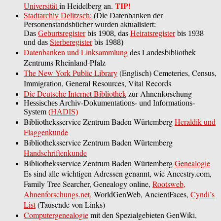
TIP!
Universität
in Heidelberg an.
Stadtarchiv Delitzsch:
(Die Datenbanken der
Personenstandsbücher wurden aktualisiert:
Das
Geburtsregister
bis 1908, das
Heiratsregister
bis 1938
und das
Sterberegister
bis 1988)
Datenbanken und Linksammlung
des Landesbibliothek
Zentrums Rheinland-Pfalz
The New York Public Library
(Englisch) Cemeteries, Census,
Immigration, General Resources, Vital Records
Die Deutsche Internet Bibliothek
zur Ahnenforschung
Hessisches Archiv-Dokumentations- und Informations-
System
(HADIS)
Bibliotheksservice Zentrum Baden Würtemberg
Heraldik und
Flaggenkunde
Bibliotheksservice Zentrum Baden Würtemberg
Handschriftenkunde
Bibliotheksservice Zentrum Baden Würtemberg
Genealogie
Es sind alle wichtigen Adressen genannt, wie Ancestry.com,
Family Tree Searcher, Genealogy online,
Rootsweb,
Ahnenforschungs.net,
WorldGenWeb, AncientFaces,
Cyndi’s
List
(Tausende von Links)
Computergenealogie
mit den Spezialgebieten GenWiki,