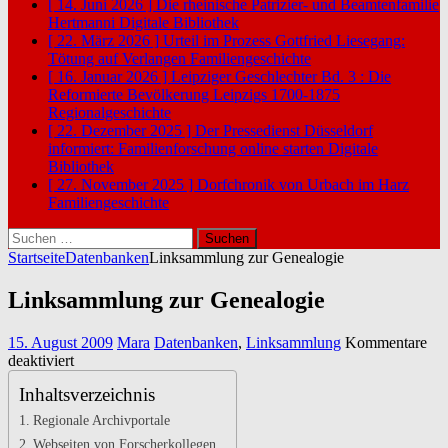
[ 14. Juni 2026 ]
Die rheinische Patrizier- und Beamtenfamilie
Hertmanni
Digitale Bibliothek
[ 22. März 2026 ]
Urteil im Prozess Gottfried Liesegang:
Tötung auf Verlangen
Familiengeschichte
[ 16. Januar 2026 ]
Leipziger Geschlechter Bd. 3 : Die
Reformierte Bevölkerung Leipzigs 1700-1875
Regionalgeschichte
[ 22. Dezember 2025 ]
Der Pressedienst Düsseldorf
informiert: Familienforschung online starten
Digitale
Bibliothek
[ 27. November 2025 ]
Dorfchronik von Urbach im Harz
Familiengeschichte
Suchen
nach:
Startseite
Datenbanken
Linksammlung zur Genealogie
Linksammlung zur Genealogie
15. August 2009
Mara
Datenbanken
,
Linksammlung
Kommentare
für
deaktiviert
Linksammlung
Inhaltsverzeichnis
zur
Genealogie
Regionale Archivportale
Webseiten von Forscherkollegen