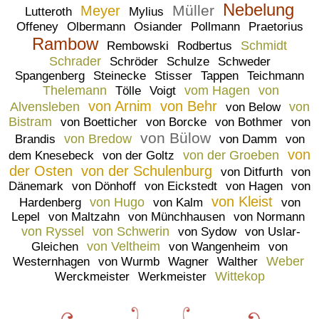
Nebelung
Müller
Meyer
Lutteroth
Mylius
Offeney
Olbermann
Osiander
Pollmann
Praetorius
Rambow
Schmidt
Rembowski
Rodbertus
Schrader
Schröder
Schulze
Schweder
Spangenberg
Steinecke
Stisser
Tappen
Teichmann
Thelemann
vom Hagen
von
Tölle
Voigt
von Arnim
von Behr
Alvensleben
von
von Below
Bistram
von Boetticher
von Borcke
von Bothmer
von
von Bülow
von Bredow
Brandis
von Damm
von
von
von der Groeben
dem Knesebeck
von der Goltz
der Osten
von der Schulenburg
von Ditfurth
von
Dänemark
von Dönhoff
von Eickstedt
von Hagen
von
von Kleist
von Hugo
Hardenberg
von Kalm
von
Lepel
von Maltzahn
von Münchhausen
von Normann
von Ryssel
von Schwerin
von Sydow
von Uslar-
von Veltheim
Gleichen
von Wangenheim
von
Weber
Westernhagen
von Wurmb
Wagner
Walther
Wittekop
Werckmeister
Werkmeister