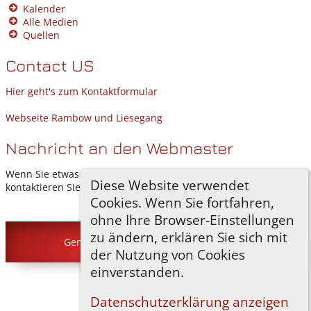
Kalender
Alle Medien
Quellen
Contact US
Hier geht's zum Kontaktformular
Webseite Rambow und Liesegang
Nachricht an den Webmaster
Wenn Sie etwas hinzufügen möchten oder Fragen haben,
Diese Website verwendet
kontaktieren Sie mich bitte.
Cookies. Wenn Sie fortfahren,
ohne Ihre Browser-Einstellungen
zu ändern, erklären Sie sich mit
Genealogiedatenbank Rambow
©
2026
der Nutzung von Cookies
einverstanden.
Zur Desktop-Webseite wechseln
Datenschutzerklärung anzeigen